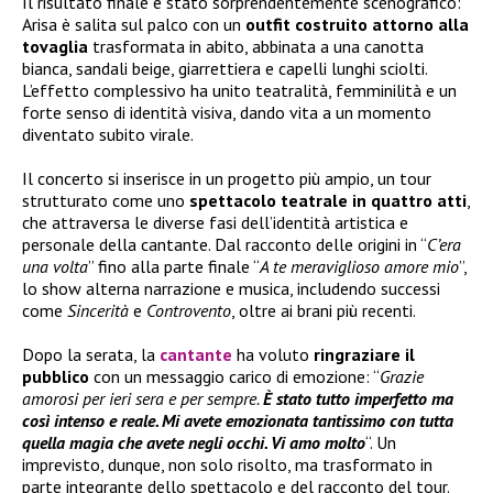
Il risultato finale è stato sorprendentemente scenografico:
Arisa è salita sul palco con un
outfit costruito attorno alla
tovaglia
trasformata in abito, abbinata a una canotta
bianca, sandali beige, giarrettiera e capelli lunghi sciolti.
L’effetto complessivo ha unito teatralità, femminilità e un
forte senso di identità visiva, dando vita a un momento
diventato subito virale.
Il concerto si inserisce in un progetto più ampio, un tour
strutturato come uno
spettacolo teatrale in quattro atti
,
che attraversa le diverse fasi dell’identità artistica e
personale della cantante. Dal racconto delle origini in “
C’era
una volta
” fino alla parte finale “
A te meraviglioso amore mio
”,
lo show alterna narrazione e musica, includendo successi
come
Sincerità
e
Controvento
, oltre ai brani più recenti.
Dopo la serata, la
cantante
ha voluto
ringraziare il
pubblico
con un messaggio carico di emozione: “
Grazie
amorosi per ieri sera e per sempre.
È stato tutto imperfetto ma
così intenso e reale. Mi avete emozionata tantissimo con tutta
quella magia che avete negli occhi. Vi amo molto
“. Un
imprevisto, dunque, non solo risolto, ma trasformato in
parte integrante dello spettacolo e del racconto del tour.