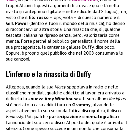
troppi. Alcuni di questi argomenti li trovate qua e là nella
rivista (in anteprima digitale e nelle edicole dall’8 luglio), ma,
visto che il
filo
rosso
– ops, viola – di questo numero è il
Girl Power
(dentro e fuori il mondo della musica), ho deciso
di raccontarvi un’altra storia. Una rinascita che, sì, qualche
testata italiana ha ripreso senza, però, valorizzarla come
merita. Forse perché al pubblico generalista il nome della
sua protagonista, la cantante gallese Duffy, dice poco.
Eppure, è proprio quel pubblico che nel 2008 consumava le
sue canzoni.
L’inferno e la rinascita di Duffy
All’epoca, quando la sua
Mercy
spopolava in radio e nelle
classifiche mondiali, qualche addetto ai lavori era arrivato a
definirla la «
nuova Amy Winehouse
». Il suo album
Rockferry
si è portato a casa addirittura un
Grammy
, alzando le
aspettative per la sua seconda fatica discografica, il disco
Endlessly
. Poi qualche
partecipazione cinematografica
e
l’annuncio del suo terzo disco. Al posto del quale è arrivato il
silenzio. Come spesso succede in un mondo che consuma la