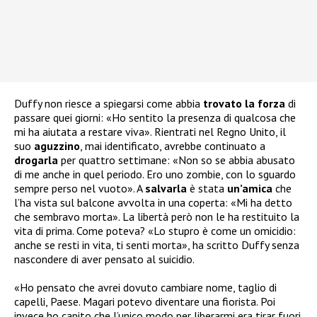
Duffy non riesce a spiegarsi come abbia
trovato la forza
di
passare quei giorni: «Ho sentito la presenza di qualcosa che
mi ha aiutata a restare viva». Rientrati nel Regno Unito, il
suo
aguzzino
, mai identificato, avrebbe continuato a
drogarla
per quattro settimane: «Non so se abbia abusato
di me anche in quel periodo. Ero uno zombie, con lo sguardo
sempre perso nel vuoto». A
salvarla
è stata
un’amica
che
l’ha vista sul balcone avvolta in una coperta: «Mi ha detto
che sembravo morta». La libertà però non le ha restituito la
vita di prima. Come poteva? «Lo stupro è come un omicidio:
anche se resti in vita, ti senti morta», ha scritto Duffy senza
nascondere di aver pensato al suicidio.
«Ho pensato che avrei dovuto cambiare nome, taglio di
capelli, Paese. Magari potevo diventare una fiorista. Poi
invece ho capito che l’unico modo per liberarmi era tirar fuori