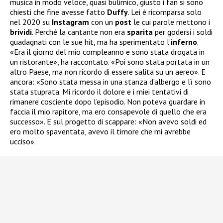
musica in modo veloce, quasi bulimico, giusto i fan si sono
chiesti che fine avesse fatto
Duffy
. Lei è ricomparsa solo
nel 2020 su
Instagram
con un
post
le cui parole mettono i
brividi
. Perché la cantante non era
sparita
per godersi i soldi
guadagnati con le sue hit, ma ha sperimentato l’
inferno
.
«Era il giorno del mio compleanno e sono stata drogata in
un ristorante», ha raccontato. «Poi sono stata portata in un
altro Paese, ma non ricordo di essere salita su un aereo». E
ancora: «Sono stata messa in una stanza d’albergo e lì sono
stata stuprata. Mi ricordo il dolore e i miei tentativi di
rimanere cosciente dopo l’episodio. Non poteva guardare in
faccia il mio rapitore, ma ero consapevole di quello che era
successo». E sul progetto di scappare: «Non avevo soldi ed
ero molto spaventata, avevo il timore che mi avrebbe
ucciso».