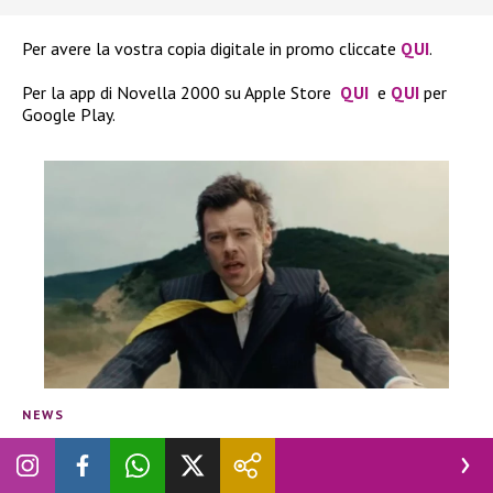
Per avere la vostra copia digitale in promo cliccate
QUI
.
Per la app di Novella 2000 su Apple Store
QUI
e
QUI
per
Google Play.
NEWS
Momenti di terrore al concerto
di Harry Styles a Londra, il