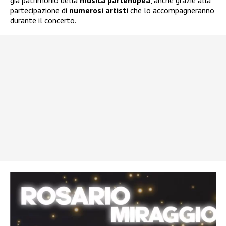
già patrimonio della
musica
partenopea
, anche grazie alla
partecipazione di
numerosi
artisti
che lo accompagneranno
durante il concerto.