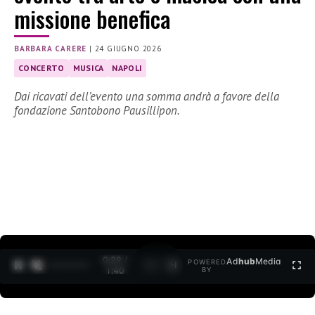
missione benefica
BARBARA CARERE
|
24 GIUGNO 2026
CONCERTO
MUSICA
NAPOLI
Dai ricavati dell’evento una somma andrà a favore della
fondazione Santobono Pausillipon.
0:30 /
Ad
hub
Media
POWERED
1
/
2
1:40
BY