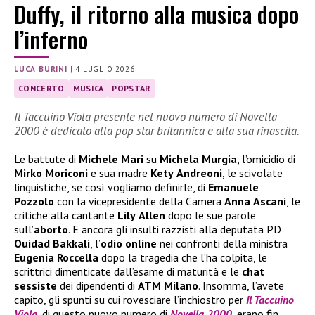
Duffy, il ritorno alla musica dopo
l’inferno
LUCA BURINI
|
4 LUGLIO 2026
CONCERTO
MUSICA
POPSTAR
Il Taccuino Viola presente nel nuovo numero di Novella
2000 è dedicato alla pop star britannica e alla sua rinascita.
Le battute di
Michele
Mari
su
Michela
Murgia
, l’omicidio di
Mirko
Moriconi
e sua madre
Kety
Andreoni
, le scivolate
linguistiche, se così vogliamo definirle, di
Emanuele
Pozzolo
con la vicepresidente della Camera
Anna
Ascani
, le
critiche alla cantante
Lily
Allen
dopo le sue parole
sull’
aborto
. E ancora gli insulti razzisti alla deputata PD
Ouidad
Bakkali
, l’
odio online
nei confronti della ministra
Eugenia
Roccella
dopo la tragedia che l’ha colpita, le
scrittrici dimenticate dall’esame di maturità e le
chat
sessiste
dei dipendenti di
ATM
Milano
. Insomma, l’avete
capito, gli spunti su cui rovesciare l’inchiostro per
Il Taccuino
Viola
, di questo nuovo numero di
Novella 2000
, erano fin