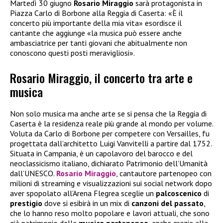
Martedì 30 giugno
Rosario
Miraggio
sarà protagonista in
Piazza Carlo di Borbone alla Reggia di Caserta: «È il
concerto più importante della mia vita» esordisce il
cantante che aggiunge «la musica può essere anche
ambasciatrice per tanti giovani che abitualmente non
conoscono questi posti meravigliosi».
Rosario Miraggio, il concerto tra arte e
musica
Non solo musica ma anche arte se si pensa che la Reggia di
Caserta è la residenza reale più grande al mondo per volume.
Voluta da Carlo di Borbone per competere con Versailles, fu
progettata dall’architetto Luigi Vanvitelli a partire dal 1752.
Situata in Campania, è un capolavoro del barocco e del
neoclassicismo italiano, dichiarato Patrimonio dell’Umanità
dall’UNESCO.
Rosario Miraggio
, cantautore partenopeo con
milioni di streaming e visualizzazioni sui social network dopo
aver spopolato all’Arena Flegrea sceglie un
palcoscenico
di
prestigio
dove si esibirà in un mix di
canzoni del passato
,
che lo hanno reso molto popolare e lavori attuali, che sono