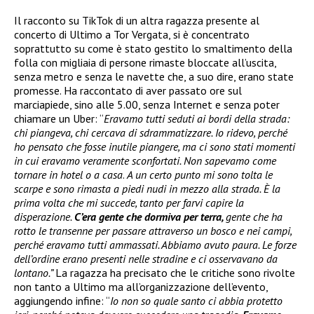
Il racconto su TikTok di un altra ragazza presente al
concerto di Ultimo a Tor Vergata, si è concentrato
soprattutto su come è stato gestito lo smaltimento della
folla con migliaia di persone rimaste bloccate all’uscita,
senza metro e senza le navette che, a suo dire, erano state
promesse. Ha raccontato di aver passato ore sul
marciapiede, sino alle 5.00, senza Internet e senza poter
chiamare un Uber: “
Eravamo tutti seduti ai bordi della strada:
chi piangeva, chi cercava di sdrammatizzare. Io ridevo, perché
ho pensato che fosse inutile piangere, ma ci sono stati momenti
in cui eravamo veramente sconfortati. Non sapevamo come
tornare in hotel o a casa
.
A un certo punto mi sono tolta le
scarpe e sono rimasta a piedi nudi in mezzo alla strada. È la
prima volta che mi succede, tanto per farvi capire la
disperazione.
C’era gente che dormiva per terra,
gente che ha
rotto le transenne per passare attraverso un bosco e nei campi,
perché eravamo tutti ammassati. Abbiamo avuto paura. Le forze
dell’ordine erano presenti nelle stradine e ci osservavano da
lontano.”
La ragazza ha precisato che le critiche sono rivolte
non tanto a Ultimo ma all’organizzazione dell’evento,
aggiungendo infine: “
Io non so quale santo ci abbia protetto