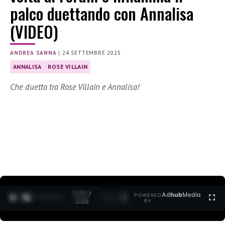
palco duettando con Annalisa
(VIDEO)
ANDREA SANNA
|
24 SETTEMBRE 2025
ANNALISA
ROSE VILLAIN
Che duetto tra Rose Villain e Annalisa!
0:30 /
Ad
hub
Media
POWERED
1
/
2
3:35
BY