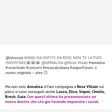
@alxsssjx
ANNALISA OSPITE DA ROSE NON TE LA PUOI
INVENTARE😭😭😭 @ANNALISA @Rose Villain
#annalisa
#rosevillain
#concerti
#musicaitaliana
#unipolforum
♬
suono originale – alee 🙂
Ma non solo
Annalisa
. A fare compagnia a
Rose Villain
sul
palco si sono susseguiti anche
Lazza, Elisa, Sixpm, Chiello,
Bresh, Gaia
.
Con quest’ultima ha preannunciato un
nuovo duetto che sta già facendo impazzire i social.