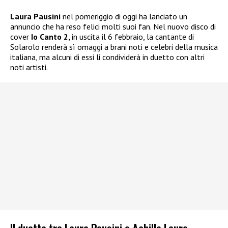
Laura Pausini
nel pomeriggio di oggi ha lanciato un
annuncio che ha reso felici molti suoi fan. Nel nuovo disco di
cover
Io Canto 2,
in uscita il 6 febbraio, la cantante di
Solarolo renderà sì omaggi a brani noti e celebri della musica
italiana, ma alcuni di essi li condividerà in duetto con altri
noti artisti.
Il duetto tra Laura Pausini e Achille Lauro