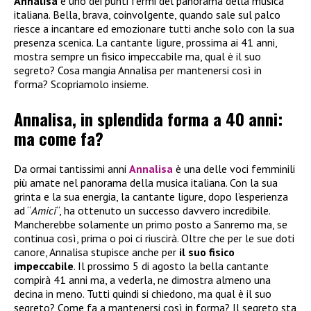
Annalisa
è uno dei punti fermi del panorama della musica
italiana. Bella, brava, coinvolgente, quando sale sul palco
riesce a incantare ed emozionare tutti anche solo con la sua
presenza scenica. La cantante ligure, prossima ai 41 anni,
mostra sempre un fisico impeccabile ma, qual è il suo
segreto? Cosa mangia Annalisa per mantenersi così in
forma? Scopriamolo insieme.
Annalisa, in splendida forma a 40 anni:
ma come fa?
Da ormai tantissimi anni
Annalisa
è una delle voci femminili
più amate nel panorama della musica italiana. Con la sua
grinta e la sua energia, la cantante ligure, dopo l’esperienza
ad “
Amici
“, ha ottenuto un successo davvero incredibile.
Mancherebbe solamente un primo posto a Sanremo ma, se
continua così, prima o poi ci riuscirà. Oltre che per le sue doti
canore, Annalisa stupisce anche per
il suo fisico
impeccabile
. Il prossimo 5 di agosto la bella cantante
compirà 41 anni ma, a vederla, ne dimostra almeno una
decina in meno. Tutti quindi si chiedono, ma qual è il suo
segreto? Come fa a mantenersi così in forma? Il segreto sta