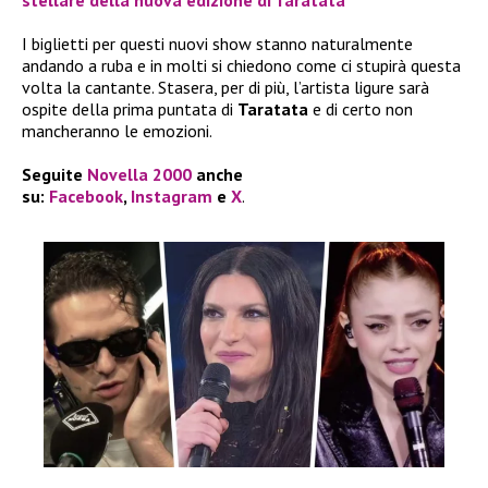
stellare della nuova edizione di Taratata
I biglietti per questi nuovi show stanno naturalmente
andando a ruba e in molti si chiedono come ci stupirà questa
volta la cantante. Stasera, per di più, l’artista ligure sarà
ospite della prima puntata di
Taratata
e di certo non
mancheranno le emozioni.
Seguite
Novella 2000
anche
su:
Facebook
,
Instagram
e
X
.