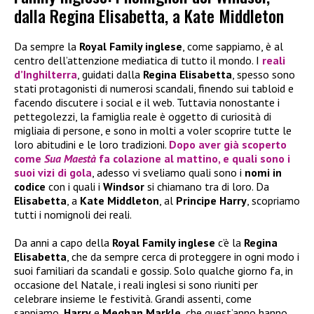
dalla Regina Elisabetta, a Kate Middleton
Da sempre la
Royal Family inglese
, come sappiamo, è al
centro dell’attenzione mediatica di tutto il mondo. I
reali
d’Inghilterra
, guidati dalla
Regina Elisabetta
, spesso sono
stati protagonisti di numerosi scandali, finendo sui tabloid e
facendo discutere i social e il web. Tuttavia nonostante i
pettegolezzi, la famiglia reale è oggetto di curiosità di
migliaia di persone, e sono in molti a voler scoprire tutte le
loro abitudini e le loro tradizioni.
Dopo aver già scoperto
come
Sua Maestà
fa colazione al mattino, e quali sono i
suoi vizi di gola
, adesso vi sveliamo quali sono i
nomi in
codice
con i quali i
Windsor
si chiamano tra di loro. Da
Elisabetta
, a
Kate Middleton
, al
Principe Harry
, scopriamo
tutti i nomignoli dei reali.
Da anni a capo della
Royal Family inglese
c’è la
Regina
Elisabetta
, che da sempre cerca di proteggere in ogni modo i
suoi familiari da scandali e gossip. Solo qualche giorno fa, in
occasione del Natale, i reali inglesi si sono riuniti per
celebrare insieme le festività. Grandi assenti, come
sappiamo,
Harry
e
Meghan Markle
, che quest’anno hanno