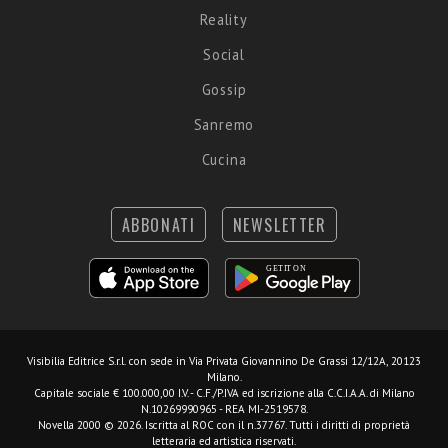
Reality
Social
Gossip
Sanremo
Cucina
ABBONATI
NEWSLETTER
Visibilia Editrice S.r.l.
con sede in Via Privata Giovannino De Grassi 12/12A, 20123
Milano.
Capitale sociale € 100.000,00 I.V. - C.F./P.IVA ed iscrizione alla C.C.I.A.A. di Milano
N.10269990965 - REA MI-2519578.
Novella 2000 © 2026. Iscritta al ROC con il n.37767. Tutti i diritti di proprietà
letteraria ed artistica riservati.