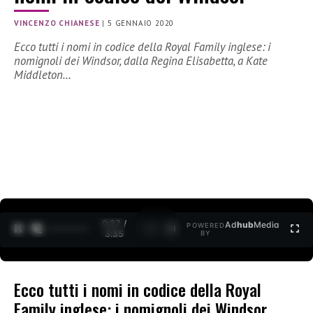
VINCENZO CHIANESE
|
5 GENNAIO 2020
Ecco tutti i nomi in codice della Royal Family inglese: i
nomignoli dei Windsor, dalla Regina Elisabetta, a Kate
Middleton…
0:27 /
Ad
hub
Media
POWERED
1
/
2
3:35
BY
Ecco tutti i nomi in codice della Royal
Family inglese: i nomignoli dei Windsor,