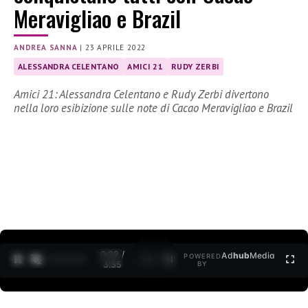
Meravigliao e Brazil
ANDREA SANNA
|
23 APRILE 2022
ALESSANDRA CELENTANO
AMICI 21
RUDY ZERBI
Amici 21: Alessandra Celentano e Rudy Zerbi divertono
nella loro esibizione sulle note di Cacao Meravigliao e Brazil
0:30 /
Ad
hub
Media
POWERED
1
/
2
3:35
BY