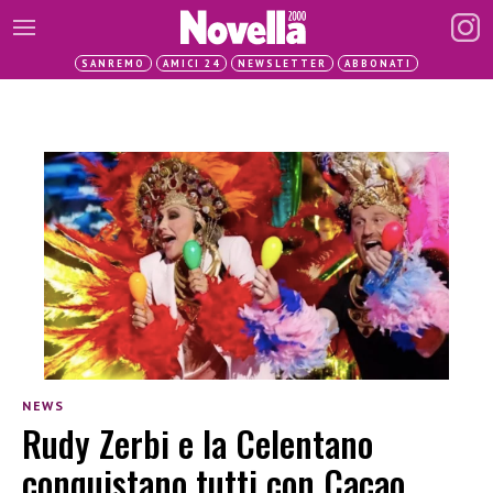
SANREMO
AMICI 24
NEWSLETTER
ABBONATI
NEWS
Rudy Zerbi e la Celentano
conquistano tutti con Cacao