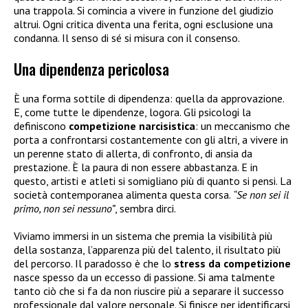
una trappola. Si comincia a vivere in funzione del giudizio
altrui. Ogni critica diventa una ferita, ogni esclusione una
condanna. Il senso di sé si misura con il consenso.
Una dipendenza pericolosa
È una forma sottile di dipendenza: quella da approvazione.
E, come tutte le dipendenze, logora. Gli psicologi la
definiscono
competizione narcisistica
: un meccanismo che
porta a confrontarsi costantemente con gli altri, a vivere in
un perenne stato di allerta, di confronto, di ansia da
prestazione. È la paura di non essere abbastanza. E in
questo, artisti e atleti si somigliano più di quanto si pensi. La
società contemporanea alimenta questa corsa.
“Se non sei il
primo, non sei nessuno”
, sembra dirci.
Viviamo immersi in un sistema che premia la visibilità più
della sostanza, l’apparenza più del talento, il risultato più
del percorso. Il paradosso è che lo
stress da competizione
nasce spesso da un eccesso di passione. Si ama talmente
tanto ciò che si fa da non riuscire più a separare il successo
professionale dal valore personale. Si finisce per identificarsi