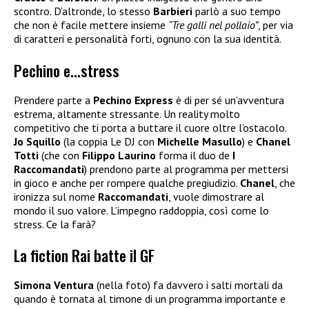
scontro. D’altronde, lo stesso
Barbieri
parlò a suo tempo
che non è facile mettere insieme
“Tre galli nel pollaio”
, per via
di caratteri e personalità forti, ognuno con la sua identità.
Pechino e…stress
Prendere parte a
Pechino Express
è di per sé un’avventura
estrema, altamente stressante. Un reality molto
competitivo che ti porta a buttare il cuore oltre l’ostacolo.
Jo Squillo
(la coppia Le DJ con
Michelle Masullo
) e
Chanel
Totti
(che con
Filippo Laurino
forma il duo de
I
Raccomandati
) prendono parte al programma per mettersi
in gioco e anche per rompere qualche pregiudizio.
Chanel
, che
ironizza sul nome
Raccomandati
, vuole dimostrare al
mondo il suo valore. L’impegno raddoppia, così come lo
stress. Ce la farà?
La fiction Rai batte il GF
Simona Ventura
(nella foto) fa davvero i salti mortali da
quando è tornata al timone di un programma importante e