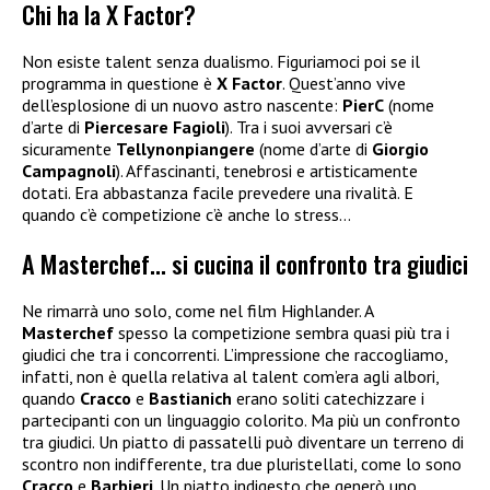
Chi ha la X Factor?
Non esiste talent senza dualismo. Figuriamoci poi se il
programma in questione è
X Factor
. Quest’anno vive
dell’esplosione di un nuovo astro nascente:
PierC
(nome
d’arte di
Piercesare Fagioli
). Tra i suoi avversari c’è
sicuramente
Tellynonpiangere
(nome d’arte di
Giorgio
Campagnoli
). Affascinanti, tenebrosi e artisticamente
dotati. Era abbastanza facile prevedere una rivalità. E
quando c’è competizione c’è anche lo stress…
A Masterchef… si cucina il confronto tra giudici
Ne rimarrà uno solo, come nel film Highlander. A
Masterchef
spesso la competizione sembra quasi più tra i
giudici che tra i concorrenti. L’impressione che raccogliamo,
infatti, non è quella relativa al talent com’era agli albori,
quando
Cracco
e
Bastianich
erano soliti catechizzare i
partecipanti con un linguaggio colorito. Ma più un confronto
tra giudici. Un piatto di passatelli può diventare un terreno di
scontro non indifferente, tra due pluristellati, come lo sono
Cracco
e
Barbieri
. Un piatto indigesto che generò uno