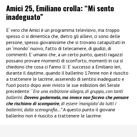
Amici 25, Emiliano crolla: “Mi sento
inadeguato”
E’ vero che Amici è un programma televisivo, ma troppo
spesso ci si dimentica che, dietro gli allievi, ci sono delle
persone, spesso giovanissime che si trovano catapultati in
un “mondo” nuovo, fatto di telecamere, di giudizi, di
commenti. E’ umano che, a un certo punto, questi ragazzi
possano provare momenti di sconforto, momenti in cui si
chiedono ‘che cosa ci fanno lì’. E’ successo a Emiliano ieri,
durante il daytime, quando il ballerino 17enne non è riuscito
a trattenere le lacrime, asserendo di sentirsi inadeguato e
fuori posto dopo aver rivisto le sue esibizioni del Serale
precedente: “
Era una esibizione allegra, di gruppo, con tanti
ballerini.
Dovevo godermela, ma invece non facevo che pensare
che rischiavo di scomparire
, di essere ‘mangiato’ da tutti i
ballerini, dalla scenografia…”
A questo punto il giovane
ballerino non è riuscito a trattenere le lacrime.