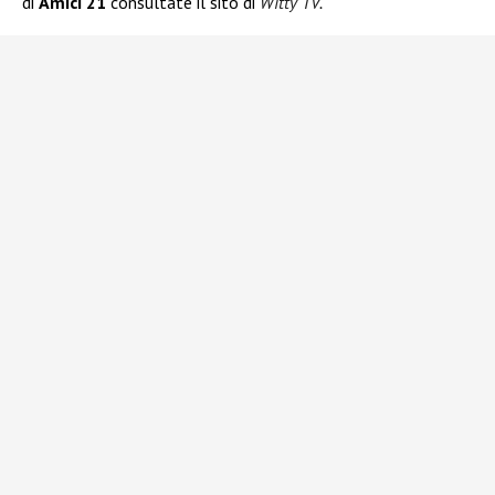
di
Amici 21
consultate il sito di
Witty TV
.