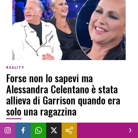
REALITY
Forse non lo sapevi ma
Alessandra Celentano è stata
allieva di Garrison quando era
solo una ragazzina
NICOLÒ FIGINI
|
4 DICEMBRE 2024
ALESSANDRA CELENTANO
THIS IS ME