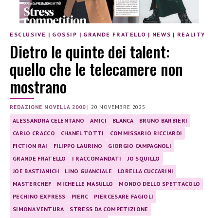
ESCLUSIVE
|
GOSSIP
|
GRANDE FRATELLO
|
NEWS
|
REALITY
Dietro le quinte dei talent:
quello che le telecamere non
mostrano
REDAZIONE NOVELLA 2000
|
20 NOVEMBRE 2025
ALESSANDRA CELENTANO
AMICI
BLANCA
BRUNO BARBIERI
CARLO CRACCO
CHANEL TOTTI
COMMISSARIO RICCIARDI
FICTION RAI
FILIPPO LAURINO
GIORGIO CAMPAGNOLI
GRANDE FRATELLO
I RACCOMANDATI
JO SQUILLO
JOE BASTIANICH
LINO GUANCIALE
LORELLA CUCCARINI
MASTERCHEF
MICHELLE MASULLO
MONDO DELLO SPETTACOLO
PECHINO EXPRESS
PIERC
PIERCESARE FAGIOLI
SIMONA VENTURA
STRESS DA COMPETIZIONE