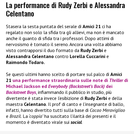
La performance di Rudy Zerbi e Alessandra
Celentano
Stasera la sesta puntata del serale di
Amici 21
ci ha
regalato non solo la sfida tra gli allievi, ma non è mancato
anche il guanto di sfida tra i professori. Dopo attimi di
nervosismo è tornato il sereno. Ancora una volta abbiamo
visto contrapporsi il duo formato da
Rudy Zerbi
e
Alessandra Celentano
contro
Lorella Cuccarini
e
Raimondo Todaro.
Se questi ultimi hanno scelto di portare sul palco di
Amici
21
una performance straordinaria sulle note di
Thriller
di
Michael Jackson
ed
Everybody (Backstreet’s Back)
dei
Backstreet Boys
, infiammando il pubblico in studio, più
divertente è stata invece l’esibizione di
Rudy Zerbi
e della
maestra
Celentano
. Il prof di canto e l’insegnante di ballo,
infatti, hanno divertito tutti sulla base di
Cacao Meravigliao
e
Brazil.
La
‘coppia’
ha suscitato l’ilarità dei presenti e il
momento è diventato virale sui
social
.