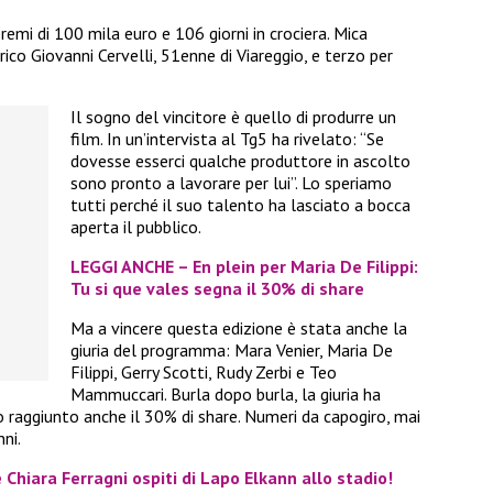
remi di 100 mila euro e 106 giorni in crociera. Mica
ico Giovanni Cervelli, 51enne di Viareggio, e terzo per
Il sogno del vincitore è quello di produrre un
film. In un’intervista al Tg5 ha rivelato: “Se
dovesse esserci qualche produttore in ascolto
sono pronto a lavorare per lui”. Lo speriamo
tutti perché il suo talento ha lasciato a bocca
aperta il pubblico.
LEGGI ANCHE – En plein per Maria De Filippi:
Tu si que vales segna il 30% di share
Ma a vincere questa edizione è stata anche la
giuria del programma: Mara Venier, Maria De
Filippi, Gerry Scotti, Rudy Zerbi e Teo
Mammuccari. Burla dopo burla, la giuria ha
nno raggiunto anche il 30% di share. Numeri da capogiro, mai
nni.
 Chiara Ferragni ospiti di Lapo Elkann allo stadio!