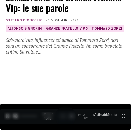
Vip: le sue parole
STEFANO D'ONOFRIO
|
21 NOVEMBRE 2020
ALFONSO SIGNORINI
GRANDE FRATELLO VIP 5
TOMMASO ZORZI
Salvatore Vita, influencer ed amico di Tommaso Zorzi, non
sarà un concorrente del Grande Fratello Vip come trapelato
online Salvatore…
0:12 /
Ad
hub
Media
POWERED
1
/
2
1:40
BY