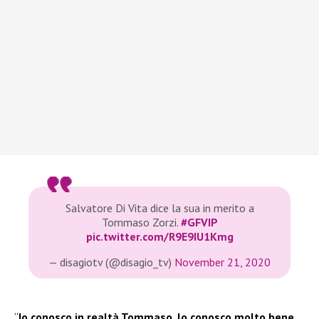
Salvatore Di Vita dice la sua in merito a
Tommaso Zorzi.
#GFVIP
pic.twitter.com/R9E9IU1Kmg
— disagiotv (@disagio_tv)
November 21, 2020
“
Io conosco in realtà Tommaso, lo conosco molto bene.