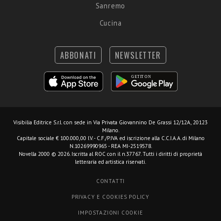
Sanremo
Cucina
ABBONATI
NEWSLETTER
Visibilia Editrice S.r.l.
con sede in Via Privata Giovannino De Grassi 12/12A, 20123
Milano.
Capitale sociale € 100.000,00 I.V. - C.F./P.IVA ed iscrizione alla C.C.I.A.A. di Milano
N.10269990965 - REA MI-2519578.
Novella 2000 © 2026. Iscritta al ROC con il n.37767. Tutti i diritti di proprietà
letteraria ed artistica riservati.
CONTATTI
PRIVACY E COOKIES POLICY
IMPOSTAZIONI COOKIE