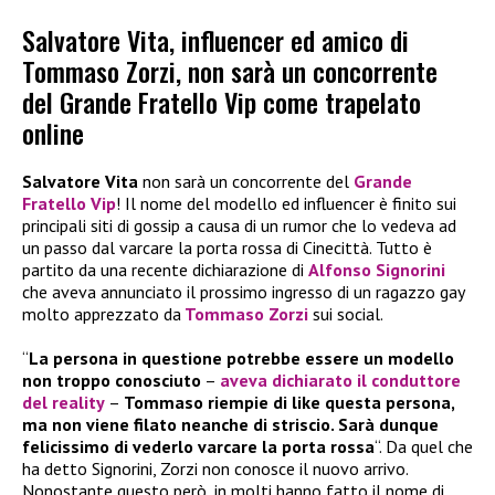
Salvatore Vita, influencer ed amico di
Tommaso Zorzi, non sarà un concorrente
del Grande Fratello Vip come trapelato
online
Salvatore Vita
non sarà un concorrente del
Grande
Fratello Vip
! Il nome del modello ed influencer è finito sui
principali siti di gossip a causa di un rumor che lo vedeva ad
un passo dal varcare la porta rossa di Cinecittà. Tutto è
partito da una recente dichiarazione di
Alfonso Signorini
che aveva annunciato il prossimo ingresso di un ragazzo gay
molto apprezzato da
Tommaso Zorzi
sui social.
“
La persona in questione potrebbe essere un modello
non troppo conosciuto
–
aveva dichiarato il conduttore
del reality
–
Tommaso riempie di like questa persona,
ma non viene filato neanche di striscio. Sarà dunque
felicissimo di vederlo varcare la porta rossa
“. Da quel che
ha detto Signorini, Zorzi non conosce il nuovo arrivo.
Nonostante questo però, in molti hanno fatto il nome di