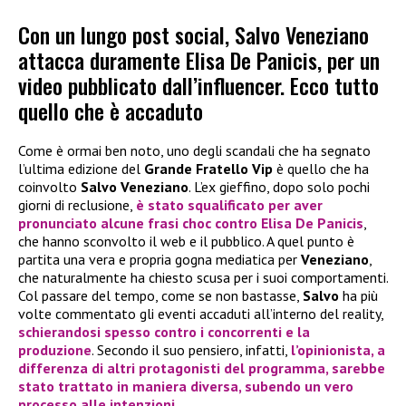
Con un lungo post social, Salvo Veneziano
attacca duramente Elisa De Panicis, per un
video pubblicato dall’influencer. Ecco tutto
quello che è accaduto
Come è ormai ben noto, uno degli scandali che ha segnato
l’ultima edizione del
Grande Fratello Vip
è quello che ha
coinvolto
Salvo Veneziano
. L’ex gieffino, dopo solo pochi
giorni di reclusione,
è stato squalificato per aver
pronunciato alcune frasi choc contro
Elisa De Panicis
,
che hanno sconvolto il web e il pubblico. A quel punto è
partita una vera e propria gogna mediatica per
Veneziano
,
che naturalmente ha chiesto scusa per i suoi comportamenti.
Col passare del tempo, come se non bastasse,
Salvo
ha più
volte commentato gli eventi accaduti all’interno del reality,
schierandosi spesso contro i concorrenti e la
produzione
. Secondo il suo pensiero, infatti,
l’opinionista, a
differenza di altri protagonisti del programma, sarebbe
stato trattato in maniera diversa, subendo un vero
processo alle intenzioni
.