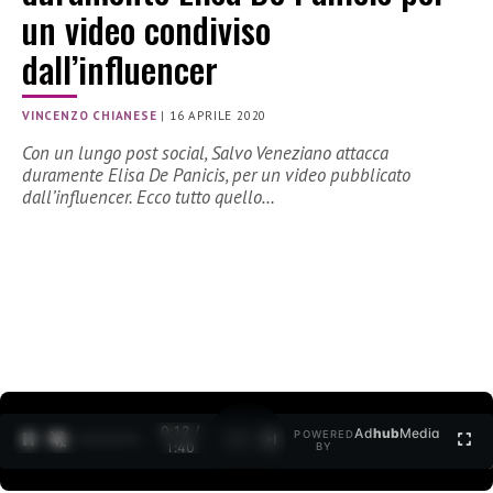
un video condiviso
dall’influencer
VINCENZO CHIANESE
|
16 APRILE 2020
Con un lungo post social, Salvo Veneziano attacca
duramente Elisa De Panicis, per un video pubblicato
dall’influencer. Ecco tutto quello…
0:12 /
Ad
hub
Media
POWERED
1
/
2
1:40
BY