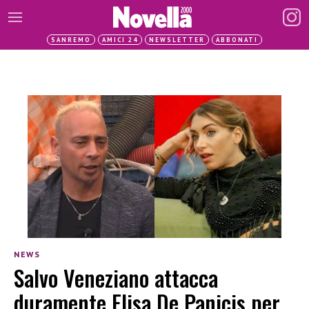
SANREMO
AMICI 24
NEWSLETTER
ABBONATI
NEWS
Salvo Veneziano attacca
duramente Elisa De Panicis per