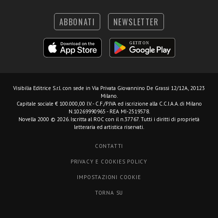
ABBONATI
NEWSLETTER
Visibilia Editrice S.r.l.
con sede in Via Privata Giovannino De Grassi 12/12A, 20123
Milano.
Capitale sociale € 100.000,00 I.V. - C.F./P.IVA ed iscrizione alla C.C.I.A.A. di Milano
N.10269990965 - REA MI-2519578.
Novella 2000 © 2026. Iscritta al ROC con il n.37767. Tutti i diritti di proprietà
letteraria ed artistica riservati.
CONTATTI
PRIVACY E COOKIES POLICY
IMPOSTAZIONI COOKIE
TORNA SU