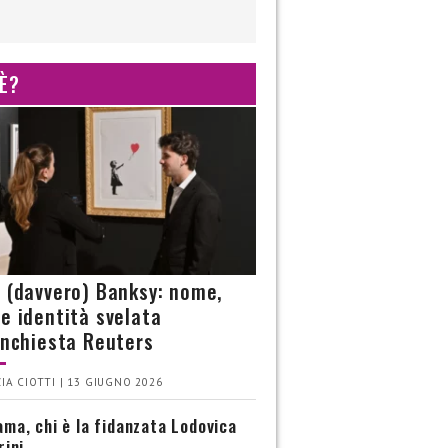
 È?
è (davvero) Banksy: nome,
 e identità svelata
’inchiesta Reuters
IA CIOTTI | 13 GIUGNO 2026
ma, chi è la fidanzata Lodovica
rini