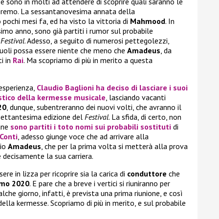
, e sono in molti ad attendere di scoprire quali saranno le
isteremo. La sessantanovesima annata della
pochi mesi fa, ed ha visto la vittoria di
Mahmood
. In
simo anno, sono già partiti i rumor sul probabile
l
Festival
. Adesso, a seguito di numerosi pettegolezzi,
 ruoli possa essere niente che meno che
Amadeus
, da
i in
Rai
. Ma scopriamo di più in merito a questa
esperienza,
Claudio Baglioni
ha deciso di lasciare i suoi
stico
della kermesse musicale
, lasciando vacanti
20
, dunque, subentreranno dei nuovi volti, che avranno il
 settantesima edizione del
Festival
. La sfida, di certo, non
mane
sono partiti i toto nomi sui probabili sostituti
di
 Conti
, adesso giunge voce che ad arrivare alla
rio
Amadeus
, che per la prima volta si metterà alla prova
 decisamente la sua carriera.
 in lizza per ricoprire sia la carica di
conduttore
che
mo 2020
. E pare che a breve i vertici si riuniranno per
alche giorno, infatti, è prevista una prima riunione, e così
 della kermesse. Scopriamo di più in merito, e sul probabile