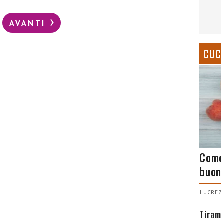
AVANTI
CUC
Come
buon
LUCREZ
Tiram