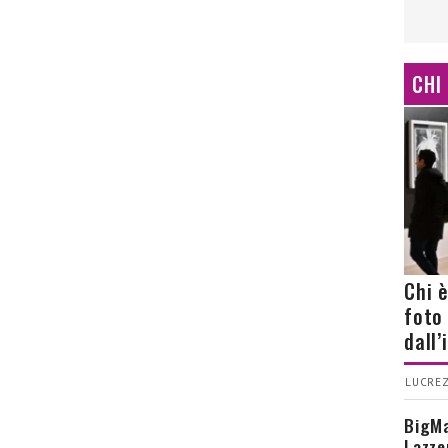
CHI
Chi 
foto
dall
LUCREZ
BigMa
Lazze