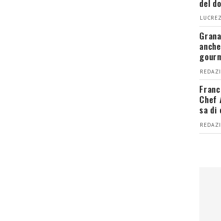
del d
LUCREZ
Grana
anche
gour
REDAZI
Franc
Chef 
sa di
REDAZI