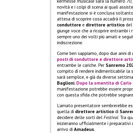
kermesse musicale sarà la numero
70
novità e i colpi di scena ai quali ass
manifestazione si è conclusa soltanto 
attesa di scoprire cosa accadrà il pros
conduttore
e
direttore artistico
de
giunge voce che a ricoprire entrambi i
sempre uno dei volti più amati e seguit
indiscrezione.
Come ben sappiamo, dopo due anni di 
posti di
conduttore
e
direttore arti
entrambe le cariche. Per
Sanremo 20
compito di rendere indimenticabile la
sarà semplice, e già da diverse setti
Baglioni
.
Dopo la smentita di
Carlo
manifestazione potrebbe essere prop
con questa sfida che potrebbe segnare
L’amato presentatore sembrerebbe essere
quella di
direttore artistico
di
Sanre
decidere delle sorti del
Festival
. Tra qu
inizieranno ufficialmente i preparativi
arrivo di
Amadeus
.