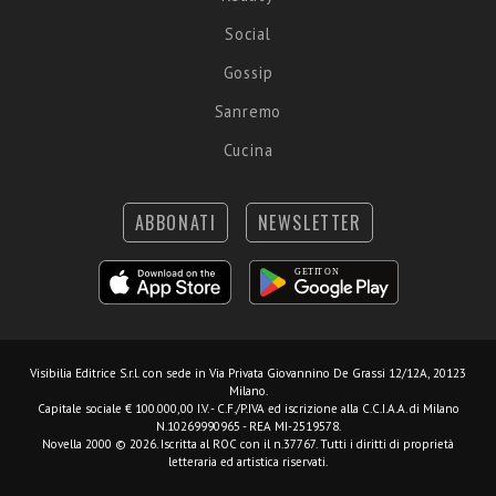
Social
Gossip
Sanremo
Cucina
ABBONATI
NEWSLETTER
Visibilia Editrice S.r.l.
con sede in Via Privata Giovannino De Grassi 12/12A, 20123
Milano.
Capitale sociale € 100.000,00 I.V. - C.F./P.IVA ed iscrizione alla C.C.I.A.A. di Milano
N.10269990965 - REA MI-2519578.
Novella 2000 © 2026. Iscritta al ROC con il n.37767. Tutti i diritti di proprietà
letteraria ed artistica riservati.