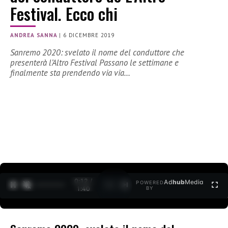
Festival. Ecco chi
ANDREA SANNA
|
6 DICEMBRE 2019
Sanremo 2020: svelato il nome del conduttore che
presenterà l’Altro Festival Passano le settimane e
finalmente sta prendendo via via…
0:12 /
Ad
hub
Media
POWERED
1
/
2
1:40
BY