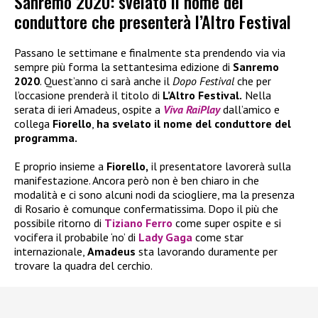
Sanremo 2020: svelato il nome del
conduttore che presenterà l’Altro Festival
Passano le settimane e finalmente sta prendendo via via
sempre più forma la settantesima edizione di
Sanremo
2020
. Quest’anno ci sarà anche il
Dopo Festival
che per
l’occasione prenderà il titolo di
L’Altro Festival.
Nella
serata di ieri Amadeus, ospite a
Viva RaiPlay
dall’amico e
collega
Fiorello
,
ha svelato il nome del conduttore del
programma.
E proprio insieme a
Fiorello,
il presentatore lavorerà sulla
manifestazione. Ancora però non è ben chiaro in che
modalità e ci sono alcuni nodi da sciogliere, ma la presenza
di Rosario è comunque confermatissima. Dopo il più che
possibile ritorno di
Tiziano Ferro
come super ospite e si
vocifera il probabile ‘no’ di
Lady Gaga
come star
internazionale,
Amadeus
sta lavorando duramente per
trovare la quadra del cerchio.