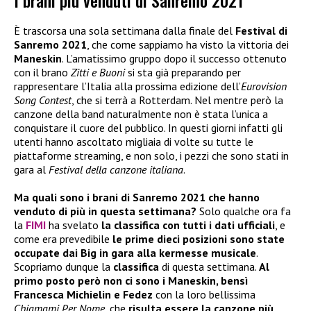
I brani più venduti di Sanremo 2021
È trascorsa una sola settimana dalla finale del
Festival di
Sanremo 2021
, che come sappiamo ha visto la vittoria dei
Maneskin
. L’amatissimo gruppo dopo il successo ottenuto
con il brano
Zitti e Buoni
si sta già preparando per
rappresentare l’Italia alla prossima edizione dell’
Eurovision
Song Contest
, che si terrà a Rotterdam. Nel mentre però la
canzone della band naturalmente non è stata l’unica a
conquistare il cuore del pubblico. In questi giorni infatti gli
utenti hanno ascoltato migliaia di volte su tutte le
piattaforme streaming, e non solo, i pezzi che sono stati in
gara al
Festival della canzone italiana
.
Ma quali sono i brani di Sanremo 2021 che hanno
venduto di più in questa settimana?
Solo qualche ora fa
la
FIMI
ha svelato
la classifica con tutti i dati ufficiali
, e
come era prevedibile
le prime dieci posizioni sono state
occupate dai Big in gara alla kermesse musicale
.
Scopriamo dunque la
classifica
di questa settimana.
Al
primo posto però non ci sono i Maneskin, bensì
Francesca Michielin e Fedez
con la loro bellissima
Chiamami Per Nome
, che
risulta essere la canzone più