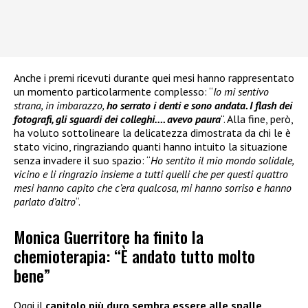
Anche i premi ricevuti durante quei mesi hanno rappresentato
un momento particolarmente complesso: “
Io mi sentivo
strana, in imbarazzo,
ho serrato i denti e sono andata. I flash dei
fotografi, gli sguardi dei colleghi…. avevo paura
“. Alla fine, però,
ha voluto sottolineare la delicatezza dimostrata da chi le è
stato vicino, ringraziando quanti hanno intuito la situazione
senza invadere il suo spazio: “
Ho sentito il mio mondo solidale,
vicino e li ringrazio insieme a tutti quelli che per questi quattro
mesi hanno capito che c’era qualcosa, mi hanno sorriso e hanno
parlato d’altro
“.
Monica Guerritore ha finito la
chemioterapia: “È andato tutto molto
bene”
Oggi il
capitolo più duro sembra essere alle spalle
.