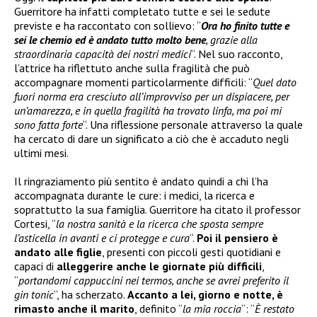
Guerritore ha infatti completato tutte e sei le sedute
previste e ha raccontato con sollievo: “
Ora ho finito tutte e
sei le chemio ed è andato tutto molto bene
, grazie alla
straordinaria capacità dei nostri medici
“. Nel suo racconto,
l’attrice ha riflettuto anche sulla fragilità che può
accompagnare momenti particolarmente difficili: “
Quel dato
fuori norma era cresciuto all’improvviso per un dispiacere, per
un’amarezza, e in quella fragilità ha trovato linfa, ma poi mi
sono fatta forte
“. Una riflessione personale attraverso la quale
ha cercato di dare un significato a ciò che è accaduto negli
ultimi mesi.
Il ringraziamento più sentito è andato quindi a chi l’ha
accompagnata durante le cure: i medici, la ricerca e
soprattutto la sua famiglia. Guerritore ha citato il professor
Cortesi, “
la nostra sanità e la ricerca che sposta sempre
l’asticella in avanti e ci protegge e cura
“.
Poi il pensiero è
andato alle figlie
, presenti con piccoli gesti quotidiani e
capaci di
alleggerire anche le giornate più difficili
,
“
portandomi cappuccini nei termos, anche se avrei preferito il
gin tonic
“, ha scherzato.
Accanto a lei, giorno e notte, è
rimasto anche il marito
, definito “
la mia roccia
“: “
È restato