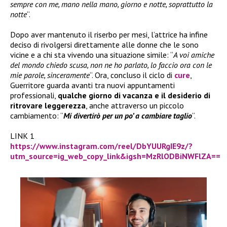
sempre con me, mano nella mano, giorno e notte, soprattutto la
notte
“.
Dopo aver mantenuto il riserbo per mesi, l’attrice ha infine
deciso di rivolgersi direttamente alle donne che le sono
vicine e a chi sta vivendo una situazione simile: “
A voi amiche
del mondo chiedo scusa, non ne ho parlato, lo faccio ora con le
mie parole, sinceramente
“. Ora, concluso il ciclo di
cure
,
Guerritore guarda avanti tra nuovi appuntamenti
professionali,
qualche giorno di vacanza e il desiderio di
ritrovare leggerezza
, anche attraverso un piccolo
cambiamento: “
Mi divertirò per un po’ a cambiare taglio
“.
LINK 1
https://www.instagram.com/reel/DbYUURgIE9z/?
utm_source=ig_web_copy_link&igsh=MzRlODBiNWFlZA==