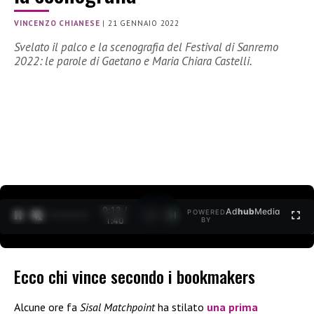
VINCENZO CHIANESE
|
21 GENNAIO 2022
Svelato il palco e la scenografia del Festival di Sanremo
2022: le parole di Gaetano e Maria Chiara Castelli.
0:12 /
Ad
hub
Media
POWERED
1
/
2
1:40
BY
Ecco chi vince secondo i bookmakers
Alcune ore fa
Sisal Matchpoint
ha stilato
una prima