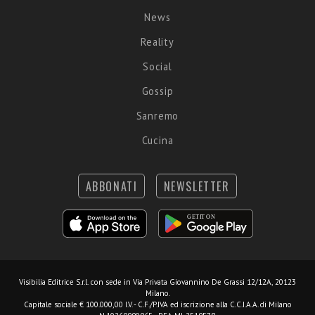
News
Reality
Social
Gossip
Sanremo
Cucina
ABBONATI
NEWSLETTER
Visibilia Editrice S.r.l.
con sede in Via Privata Giovannino De Grassi 12/12A, 20123
Milano.
Capitale sociale € 100.000,00 I.V. - C.F./P.IVA ed iscrizione alla C.C.I.A.A. di Milano