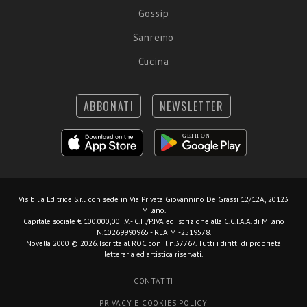
Gossip
Sanremo
Cucina
ABBONATI
NEWSLETTER
Visibilia Editrice S.r.l.
con sede in Via Privata Giovannino De Grassi 12/12A, 20123
Milano.
Capitale sociale € 100.000,00 I.V. - C.F./P.IVA ed iscrizione alla C.C.I.A.A. di Milano
N.10269990965 - REA MI-2519578.
Novella 2000 © 2026. Iscritta al ROC con il n.37767. Tutti i diritti di proprietà
letteraria ed artistica riservati.
CONTATTI
PRIVACY E COOKIES POLICY