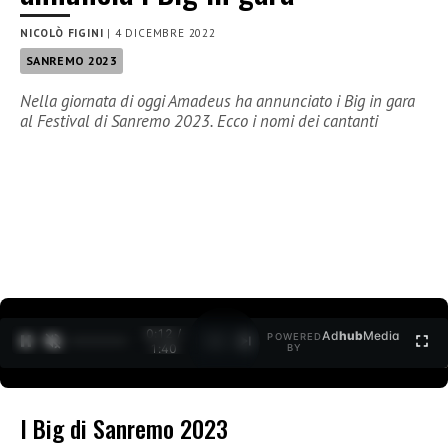
NICOLÒ FIGINI
|
4 DICEMBRE 2022
SANREMO 2023
Nella giornata di oggi Amadeus ha annunciato i Big in gara
al Festival di Sanremo 2023. Ecco i nomi dei cantanti
0:12 /
Ad
hub
Media
POWERED
1
/
2
1:40
BY
I Big di Sanremo 2023