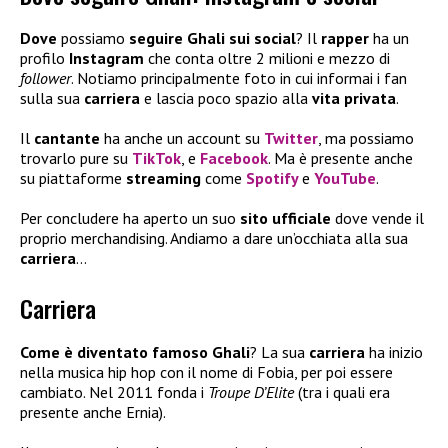
Dove
possiamo
seguire Ghali sui social
? Il
rapper
ha un
profilo
Instagram
che conta oltre 2 milioni e mezzo di
follower
. Notiamo principalmente foto in cui informai i fan
sulla sua
carriera
e lascia poco spazio alla
vita privata
.
Il
cantante
ha anche un account su
Twitter
, ma possiamo
trovarlo pure su
TikTok
, e
Facebook
. Ma è presente anche
su piattaforme
streaming
come
Spotify
e
YouTube
.
Per concludere ha aperto un suo
sito ufficiale
dove vende il
proprio merchandising. Andiamo a dare un’occhiata alla sua
carriera
…
Carriera
Come è diventato famoso Ghali
? La sua
carriera
ha inizio
nella musica hip hop con il nome di Fobia, per poi essere
cambiato. Nel 2011 fonda i
Troupe D’Elite
(tra i quali era
presente anche Ernia).