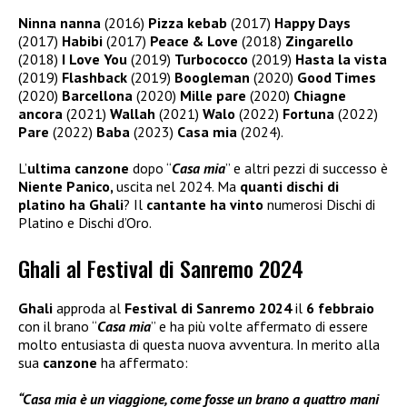
Ninna nanna
(2016)
Pizza kebab
(2017)
Happy Days
(2017)
Habibi
(2017)
Peace & Love
(2018)
Zingarello
(2018)
I Love You
(2019)
Turbococco
(2019)
Hasta la vista
(2019)
Flashback
(2019)
Boogleman
(2020)
Good Times
(2020)
Barcellona
(2020)
Mille pare
(2020)
Chiagne
ancora
(2021)
Wallah
(2021)
Walo
(2022)
Fortuna
(2022)
Pare
(2022)
Baba
(2023)
Casa mia
(2024).
L’
ultima canzone
dopo “
Casa mia
” e altri pezzi di successo è
Niente Panico,
uscita nel 2024. Ma
quanti dischi di
platino ha Ghali
? Il
cantante ha vinto
numerosi Dischi di
Platino e Dischi d’Oro.
Ghali al Festival di Sanremo 2024
Ghali
approda al
Festival di Sanremo 2024
il
6 febbraio
con il brano “
Casa mia
” e ha più volte affermato di essere
molto entusiasta di questa nuova avventura. In merito alla
sua
canzone
ha affermato:
“Casa mia è un viaggione, come fosse un brano a quattro mani