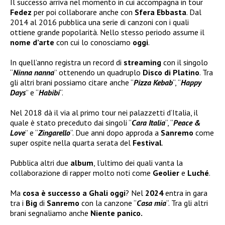
Il successo arriva nel momento in cui accompagna in tour
Fedez
per poi collaborare anche con
Sfera Ebbasta
. Dal
2014 al 2016 pubblica una serie di canzoni con i quali
ottiene grande popolarità. Nello stesso periodo assume il
nome d’arte
con cui lo conosciamo
oggi
.
In quell’anno registra un record di
streaming
con il singolo
“
Ninna nanna
” ottenendo un quadruplo
Disco di Platino
. Tra
gli altri brani possiamo citare anche “
Pizza Kebab
“, “
Happy
Days
” e “
Habibi
“.
Nel 2018 dà il via al primo tour nei palazzetti d’Italia, il
quale è stato preceduto dai singoli “
Cara Italia
“, “
Peace &
Love
” e “
Zingarello
“. Due anni dopo approda a
Sanremo
come
super ospite nella quarta serata del
Festival
.
Pubblica altri due
album
, l’ultimo dei quali vanta la
collaborazione di rapper molto noti come
Geolier
e
Luché
.
Ma
cosa è successo a Ghali oggi
? Nel
2024
entra in gara
tra i
Big
di
Sanremo
con la canzone “
Casa mia
“. Tra gli altri
brani segnaliamo anche
Niente panico.