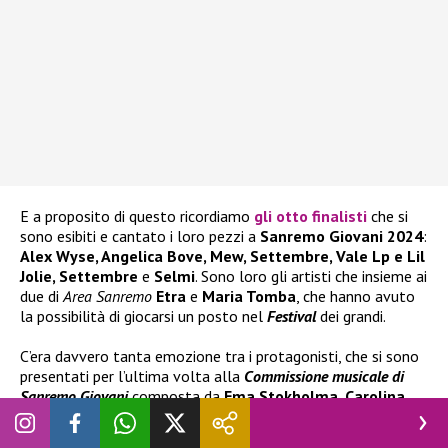
E a proposito di questo ricordiamo
gli otto finalisti
che si
sono esibiti e cantato i loro pezzi a
Sanremo Giovani 2024
:
Alex Wyse, Angelica Bove, Mew, Settembre, Vale Lp e Lil
Jolie, Settembre
e
Selmi
. Sono loro gli artisti che insieme ai
due di
Area Sanremo
Etra
e
Maria Tomba
, che hanno avuto
la possibilità di giocarsi un posto nel
Festival
dei grandi.
C’era davvero tanta emozione tra i protagonisti, che si sono
presentati per l’ultima volta alla
Commissione musicale di
Sanremo Giovani
composta da
Ema Stokholma, Carolina
Rey, Manola Moslehi, Enrico Cremonesi
e
Daniele
Battaglia.
Con loro anche i “giurati fuori onda”
Carlo Conti
e