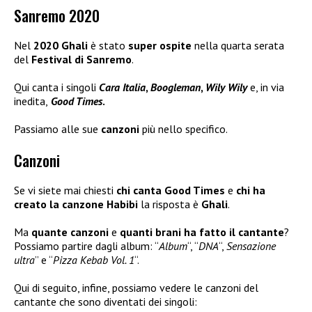
Sanremo 2020
Nel
2020 Ghali
è stato
super ospite
nella quarta serata
del
Festival di Sanremo
.
Qui canta i singoli
Cara Italia
,
Boogleman
,
Wily Wily
e, in via
inedita,
Good Times
.
Passiamo alle sue
canzoni
più nello specifico.
Canzoni
Se vi siete mai chiesti
chi canta Good Times
e
chi ha
creato la canzone Habibi
la risposta è
Ghali
.
Ma
quante canzoni
e
quanti brani ha fatto il cantante
?
Possiamo partire dagli album: “
Album
“, “
DNA
“,
Sensazione
ultra
” e “
Pizza Kebab Vol. 1
“.
Qui di seguito, infine, possiamo vedere le canzoni del
cantante che sono diventati dei singoli: