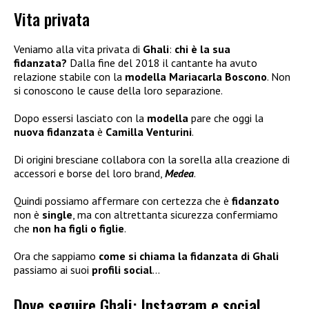
Vita privata
Veniamo alla vita privata di
Ghali
:
chi è la sua
fidanzata?
Dalla fine del 2018 il cantante ha avuto
relazione stabile con la
modella Mariacarla Boscono
. Non
si conoscono le cause della loro separazione.
Dopo essersi lasciato con la
modella
pare che oggi la
nuova fidanzata
è
Camilla Venturini
.
Di origini bresciane collabora con la sorella alla creazione di
accessori e borse del loro brand,
Medea
.
Quindi possiamo affermare con certezza che è
fidanzato
non è
single
, ma con altrettanta sicurezza confermiamo
che
non ha figli
o figlie
.
Ora che sappiamo
come si chiama la fidanzata di Ghali
passiamo ai suoi
profili social
…
Dove seguire Ghali: Instagram e social