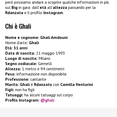
però possiamo andare a scoprire qualche informazioni in più
sul
Big
in gara: dall’
età
all’
altezza
passando per la
fidanzata
e il profilo
Instagram
.
Chi è Ghali
Nome e cognome: Ghali Amdouni
Nome d’arte:
Ghali
Età: 31 anni
Data di nascita:
21 maggio 1993
Luogo di nascita:
Milano
Segno zodiacale:
Gemelli
Altezza:
1 metro e 94 centimetri
Peso:
informazione non disponibile
Professione:
cantante
Marito:
Ghali
è
fidanzato
con
Camilla Venturini
Figli:
non ha figli
Tatuaggi:
ha alcuni tatuaggi sul corpo
Profilo Instagram:
@ghali