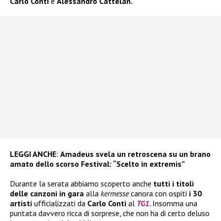
Carlo Conti
e
Alessandro Cattelan.
LEGGI ANCHE
:
Amadeus svela un retroscena su un brano
amato dello scorso Festival: “Scelto in extremis”
Durante la serata abbiamo scoperto anche
tutti i titoli
delle canzoni in gara
alla
kermesse
canora con ospiti
i 30
artisti
ufficializzati da
Carlo Conti
al
TG1.
Insomma una
puntata davvero ricca di sorprese, che non ha di certo deluso