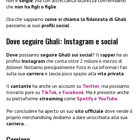
non è
single
, ma con altrettanta sicurezza confermiamo
che
non ha figli
o figlie
.
Ora che sappiamo
come si chiama la fidanzata di Ghali
passiamo ai suoi
profili social
…
Dove seguire Ghali: Instagram e social
Dove
possiamo
seguire Ghali sui social
? Il
rapper
ha un
profilo
Instagram
che conta oltre 2 milioni e mezzo di
follower
. Notiamo principalmente foto in cui informai i fan
sulla sua
carriera
e lascia poco spazio alla
vita privata
.
Il
cantante
ha anche un account su
Twitter
, ma possiamo
trovarlo pure su
TikTok
, e
Facebook
. Ma è presente anche
su piattaforme
streaming
come
Spotify
e
YouTube
.
Per concludere ha aperto un suo
sito ufficiale
dove vende il
proprio merchandising. Andiamo a dare un’occhiata alla sua
carriera
…
Carriera