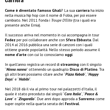
Come è diventato famoso Ghali
? La sua
carriera
ha inizio
nella musica hip hop con il nome di Fobia, per poi essere
cambiato. Nel 2011 fonda i
Troupe D’Elite
(tra i quali era
presente anche Ernia).
Il successo arriva nel momento in cui accompagna in tour
Fedez
per poi collaborare anche con
Sfera Ebbasta
. Dal
2014 al 2016 pubblica una serie di canzoni con i quali
ottiene grande popolarità. Nello stesso periodo assume il
nome d’arte
con cui lo conosciamo
oggi
.
In quell’anno registra un record di
streaming
con il singolo
“
Ninna nanna
” ottenendo un quadruplo
Disco di Platino
. Tra
gli altri brani possiamo citare anche “
Pizza Kebab
“, “
Happy
Days
” e “
Habibi
“.
Nel 2018 dà il via al primo tour nei palazzetti d’Italia, il
quale è stato preceduto dai singoli “
Cara Italia
“, “
Peace &
Love
” e “
Zingarello
“. Due anni dopo approda a
Sanremo
come
super ospite nella quarta serata del
Festival
.