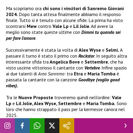
Ma scopriamo ora
chi sono i vincitori di Sanremo Giovani
2024.
Dopo tanta attesa finalmente abbiamo il responso
finale. Tutto si è tenuto con alcune sfide. La prima ha visto
scontrarsi
Mew
contro
Vale Lp
e
Lil Jolie
. Ad avere la
meglio sono state queste ultime con
Dimmi tu quando sei
per fare l’amore
.
Successivamente è stata la volta di
Alex Wyse
e
Selmi.
A
passare il turno è stato il primo con
Rockstar
. In seguito altra
interessante sfida tra
Angelica Bove
e
Settembre
, che ha
visto uscirne vittorioso il cantante con
Vertebre
. Infine spazio
ai due talenti di
Area Sanremo
: tra
Etra
e
Maria Tomba
è
passata la cantante con la canzone
Goodbye (voglio good
vibes).
Tra le
Nuove Proposte
troveremo quindi nell’ordine:
Vale
Lp
e
Lil Jolie, Alex Wyse, Settembre
e
Maria Tomba.
Sono
loro che hanno strappato il pass per la kermesse canora nel
2025.
I titoli dei brani dei vincitori di
Sanremo Giovani
che