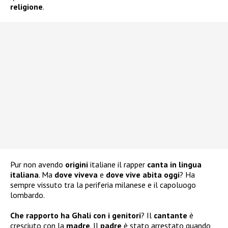
religione
.
Pur non avendo
origini
italiane il rapper
canta in lingua
italiana
. Ma
dove viveva
e
dove vive abita oggi
? Ha
sempre vissuto tra la periferia milanese e il capoluogo
lombardo.
Che rapporto ha Ghali con i genitori
? Il
cantante
è
cresciuto con la
madre
. Il
padre
è stato arrestato quando