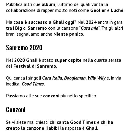
Pubblica altri due
album
, l’ultimo dei quali vanta la
collaborazione di rapper molto noti come
Geolier
e
Luché
.
Ma
cosa è successo a Ghali oggi
? Nel
2024
entra in gara
tra i
Big
di
Sanremo
con la canzone “
Casa mia
“. Tra gli altri
brani segnaliamo anche
Niente panico.
Sanremo 2020
Nel
2020 Ghali
è stato
super ospite
nella quarta serata
del
Festival di Sanremo
.
Qui canta i singoli
Cara Italia
,
Boogleman
,
Wily Wily
e, in via
inedita,
Good Times
.
Passiamo alle sue
canzoni
più nello specifico.
Canzoni
Se vi siete mai chiesti
chi canta Good Times
e
chi ha
creato la canzone Habibi
la risposta è
Ghali
.