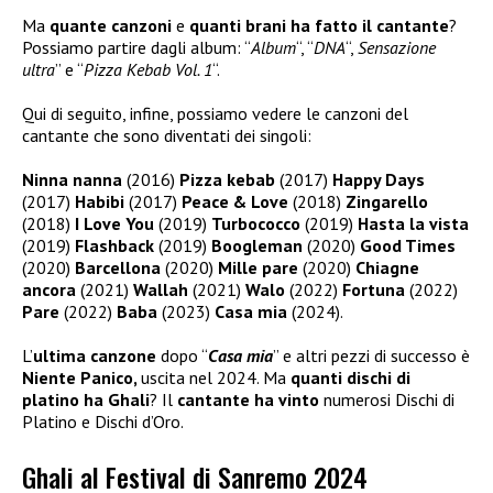
Ma
quante canzoni
e
quanti brani ha fatto il cantante
?
Possiamo partire dagli album: “
Album
“, “
DNA
“,
Sensazione
ultra
” e “
Pizza Kebab Vol. 1
“.
Qui di seguito, infine, possiamo vedere le canzoni del
cantante che sono diventati dei singoli:
Ninna nanna
(2016)
Pizza kebab
(2017)
Happy Days
(2017)
Habibi
(2017)
Peace & Love
(2018)
Zingarello
(2018)
I Love You
(2019)
Turbococco
(2019)
Hasta la vista
(2019)
Flashback
(2019)
Boogleman
(2020)
Good Times
(2020)
Barcellona
(2020)
Mille pare
(2020)
Chiagne
ancora
(2021)
Wallah
(2021)
Walo
(2022)
Fortuna
(2022)
Pare
(2022)
Baba
(2023)
Casa mia
(2024).
L’
ultima canzone
dopo “
Casa mia
” e altri pezzi di successo è
Niente Panico,
uscita nel 2024. Ma
quanti dischi di
platino ha Ghali
? Il
cantante ha vinto
numerosi Dischi di
Platino e Dischi d’Oro.
Ghali al Festival di Sanremo 2024