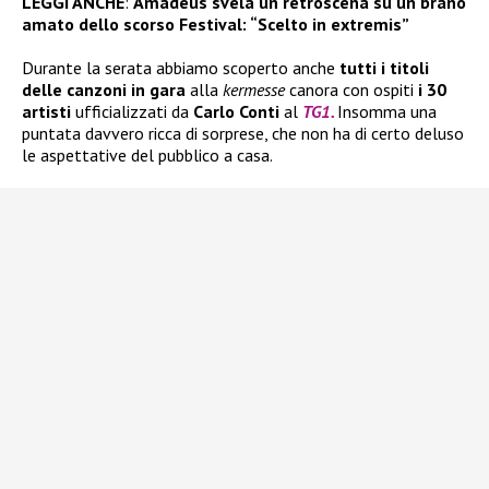
LEGGI ANCHE
:
Amadeus svela un retroscena su un brano
amato dello scorso Festival: “Scelto in extremis”
Durante la serata abbiamo scoperto anche
tutti i titoli
delle canzoni in gara
alla
kermesse
canora con ospiti
i 30
artisti
ufficializzati da
Carlo Conti
al
TG1.
Insomma una
puntata davvero ricca di sorprese, che non ha di certo deluso
le aspettative del pubblico a casa.