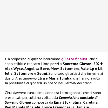
E a proposito di questo ricordiamo
gli otto finalisti
che si
sono esibiti e cantato i loro pezzi a
Sanremo Giovani 2024
:
Alex Wyse, Angelica Bove, Mew, Settembre, Vale Lp e Lil
Jolie, Settembre
e
Selmi
. Sono loro gli artisti che insieme ai
due di
Area Sanremo
Etra
e
Maria Tomba
, che hanno avuto
la possibilità di giocarsi un posto nel
Festival
dei grandi.
C’era davvero tanta emozione tra i protagonisti, che si sono
presentati per l’ultima volta alla
Commissione musicale di
Sanremo Giovani
composta da
Ema Stokholma, Carolina
Rey, Manola Moslehi, Enrico Cremonesi
e
Daniele