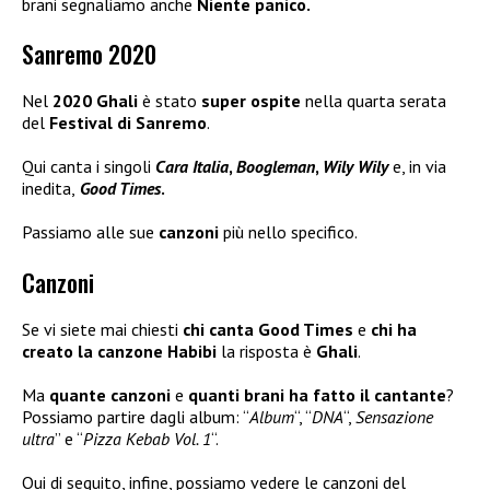
brani segnaliamo anche
Niente panico.
Sanremo 2020
Nel
2020 Ghali
è stato
super ospite
nella quarta serata
del
Festival di Sanremo
.
Qui canta i singoli
Cara Italia
,
Boogleman
,
Wily Wily
e, in via
inedita,
Good Times
.
Passiamo alle sue
canzoni
più nello specifico.
Canzoni
Se vi siete mai chiesti
chi canta Good Times
e
chi ha
creato la canzone Habibi
la risposta è
Ghali
.
Ma
quante canzoni
e
quanti brani ha fatto il cantante
?
Possiamo partire dagli album: “
Album
“, “
DNA
“,
Sensazione
ultra
” e “
Pizza Kebab Vol. 1
“.
Qui di seguito, infine, possiamo vedere le canzoni del