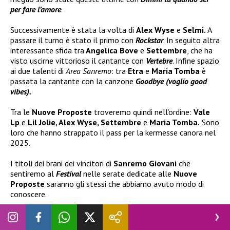
per fare l’amore
.
Successivamente è stata la volta di
Alex Wyse
e
Selmi.
A
passare il turno è stato il primo con
Rockstar
. In seguito altra
interessante sfida tra
Angelica Bove
e
Settembre
, che ha
visto uscirne vittorioso il cantante con
Vertebre
. Infine spazio
ai due talenti di
Area Sanremo
: tra
Etra
e
Maria Tomba
è
passata la cantante con la canzone
Goodbye (voglio good
vibes).
Tra le
Nuove Proposte
troveremo quindi nell’ordine:
Vale
Lp
e
Lil Jolie, Alex Wyse, Settembre
e
Maria Tomba.
Sono
loro che hanno strappato il pass per la kermesse canora nel
2025.
I titoli dei brani dei vincitori di
Sanremo Giovani
che
sentiremo al
Festival
nelle serate dedicate alle
Nuove
Proposte
saranno gli stessi che abbiamo avuto modo di
conoscere.
Congratulazioni dunque ai vincitori di
Sanremo Giovani
2024
che ritroveremo nuovamente al prossimo
Festival della