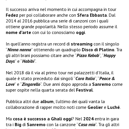
Il successo arriva nel momento in cui accompagna in tour
Fedez
per poi collaborare anche con
Sfera Ebbasta
. Dal
2014 al 2016 pubblica una serie di canzoni con i quali
ottiene grande popolarità. Nello stesso periodo assume il
nome d’arte
con cui lo conosciamo
oggi
.
In quell’anno registra un record di
streaming
con il singolo
“
Ninna nanna
” ottenendo un quadruplo
Disco di Platino
. Tra
gli altri brani possiamo citare anche “
Pizza Kebab
“, “
Happy
Days
” e “
Habibi
“.
Nel 2018 dà il via al primo tour nei palazzetti d’Italia, il
quale è stato preceduto dai singoli “
Cara Italia
“, “
Peace &
Love
” e “
Zingarello
“. Due anni dopo approda a
Sanremo
come
super ospite nella quarta serata del
Festival
.
Pubblica altri due
album
, l’ultimo dei quali vanta la
collaborazione di rapper molto noti come
Geolier
e
Luché
.
Ma
cosa è successo a Ghali oggi
? Nel
2024
entra in gara
tra i
Big
di
Sanremo
con la canzone “
Casa mia
“. Tra gli altri