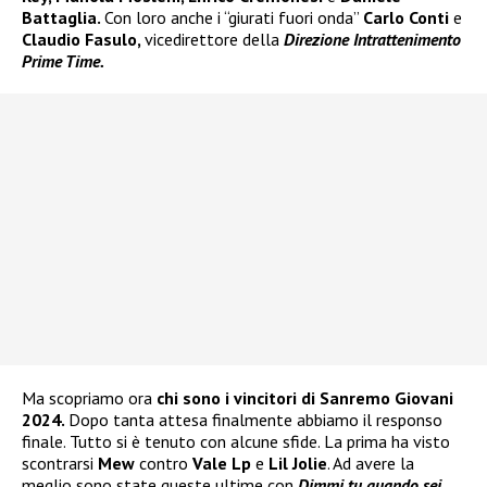
Battaglia.
Con loro anche i “giurati fuori onda”
Carlo Conti
e
Claudio Fasulo,
vicedirettore della
Direzione Intrattenimento
Prime Time.
Ma scopriamo ora
chi sono i vincitori di Sanremo Giovani
2024.
Dopo tanta attesa finalmente abbiamo il responso
finale. Tutto si è tenuto con alcune sfide. La prima ha visto
scontrarsi
Mew
contro
Vale Lp
e
Lil Jolie
. Ad avere la
meglio sono state queste ultime con
Dimmi tu quando sei