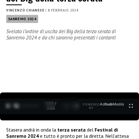
VINCENZO CHIANESE
|
8 FEBBRAIO 2024
SANREMO 2024
Svelato l’ordine di uscita dei Big della terza serata di
Sanremo 2024 e da chi saranno presentati i cantanti
0:30 /
Ad
hub
Media
POWERED
1
/
2
3:35
BY
Stasera andrà in onda la
terza serata
del
Festival di
Sanremo 2024
e tutto è pronto per la diretta. Nell’attesa