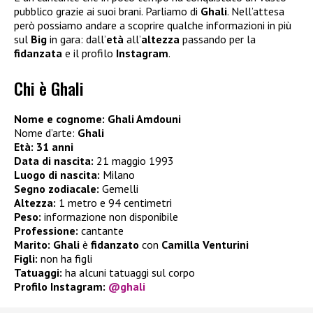
pubblico grazie ai suoi brani. Parliamo di
Ghali
. Nell’attesa
però possiamo andare a scoprire qualche informazioni in più
sul
Big
in gara: dall’
età
all’
altezza
passando per la
fidanzata
e il profilo
Instagram
.
Chi è Ghali
Nome e cognome: Ghali Amdouni
Nome d’arte:
Ghali
Età: 31 anni
Data di nascita:
21 maggio 1993
Luogo di nascita:
Milano
Segno zodiacale:
Gemelli
Altezza:
1 metro e 94 centimetri
Peso:
informazione non disponibile
Professione:
cantante
Marito:
Ghali
è
fidanzato
con
Camilla Venturini
Figli:
non ha figli
Tatuaggi:
ha alcuni tatuaggi sul corpo
Profilo Instagram:
@ghali