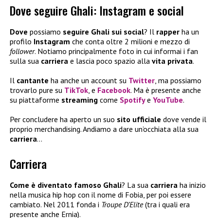
Dove seguire Ghali: Instagram e social
Dove
possiamo
seguire Ghali sui social
? Il
rapper
ha un
profilo
Instagram
che conta oltre 2 milioni e mezzo di
follower
. Notiamo principalmente foto in cui informai i fan
sulla sua
carriera
e lascia poco spazio alla
vita privata
.
Il
cantante
ha anche un account su
Twitter
, ma possiamo
trovarlo pure su
TikTok
, e
Facebook
. Ma è presente anche
su piattaforme
streaming
come
Spotify
e
YouTube
.
Per concludere ha aperto un suo
sito ufficiale
dove vende il
proprio merchandising. Andiamo a dare un’occhiata alla sua
carriera
…
Carriera
Come è diventato famoso Ghali
? La sua
carriera
ha inizio
nella musica hip hop con il nome di Fobia, per poi essere
cambiato. Nel 2011 fonda i
Troupe D’Elite
(tra i quali era
presente anche Ernia).