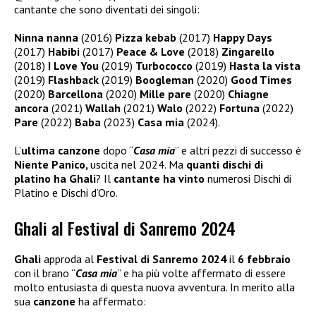
cantante che sono diventati dei singoli:
Ninna nanna
(2016)
Pizza kebab
(2017)
Happy Days
(2017)
Habibi
(2017)
Peace & Love
(2018)
Zingarello
(2018)
I Love You
(2019)
Turbococco
(2019)
Hasta la vista
(2019)
Flashback
(2019)
Boogleman
(2020)
Good Times
(2020)
Barcellona
(2020)
Mille pare
(2020)
Chiagne
ancora
(2021)
Wallah
(2021)
Walo
(2022)
Fortuna
(2022)
Pare
(2022)
Baba
(2023)
Casa mia
(2024).
L’
ultima canzone
dopo “
Casa mia
” e altri pezzi di successo è
Niente Panico,
uscita nel 2024. Ma
quanti dischi di
platino ha Ghali
? Il
cantante ha vinto
numerosi Dischi di
Platino e Dischi d’Oro.
Ghali al Festival di Sanremo 2024
Ghali
approda al
Festival di Sanremo 2024
il
6 febbraio
con il brano “
Casa mia
” e ha più volte affermato di essere
molto entusiasta di questa nuova avventura. In merito alla
sua
canzone
ha affermato: