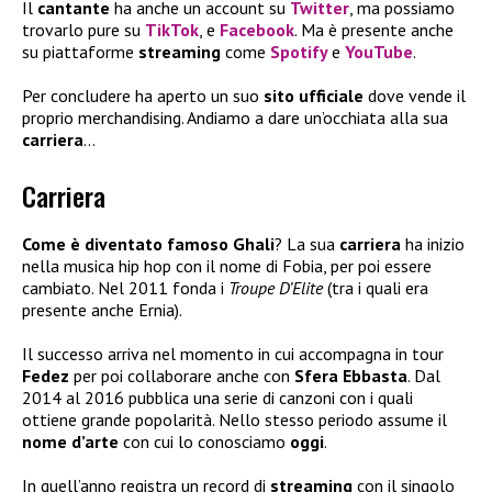
Il
cantante
ha anche un account su
Twitter
, ma possiamo
trovarlo pure su
TikTok
, e
Facebook
. Ma è presente anche
su piattaforme
streaming
come
Spotify
e
YouTube
.
Per concludere ha aperto un suo
sito ufficiale
dove vende il
proprio merchandising. Andiamo a dare un’occhiata alla sua
carriera
…
Carriera
Come è diventato famoso Ghali
? La sua
carriera
ha inizio
nella musica hip hop con il nome di Fobia, per poi essere
cambiato. Nel 2011 fonda i
Troupe D’Elite
(tra i quali era
presente anche Ernia).
Il successo arriva nel momento in cui accompagna in tour
Fedez
per poi collaborare anche con
Sfera Ebbasta
. Dal
2014 al 2016 pubblica una serie di canzoni con i quali
ottiene grande popolarità. Nello stesso periodo assume il
nome d’arte
con cui lo conosciamo
oggi
.
In quell’anno registra un record di
streaming
con il singolo