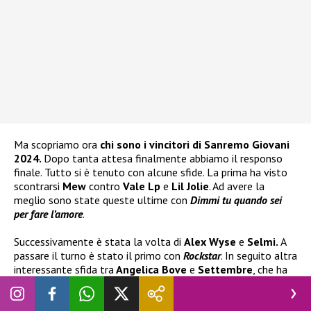
Ma scopriamo ora
chi sono i vincitori di Sanremo Giovani
2024.
Dopo tanta attesa finalmente abbiamo il responso
finale. Tutto si è tenuto con alcune sfide. La prima ha visto
scontrarsi
Mew
contro
Vale Lp
e
Lil Jolie
. Ad avere la
meglio sono state queste ultime con
Dimmi tu quando sei
per fare l’amore
.
Successivamente è stata la volta di
Alex Wyse
e
Selmi.
A
passare il turno è stato il primo con
Rockstar
. In seguito altra
interessante sfida tra
Angelica Bove
e
Settembre
, che ha
visto uscirne vittorioso il cantante con
Vertebre
. Infine spazio
ai due talenti di
Area Sanremo
: tra
Etra
e
Maria Tomba
è