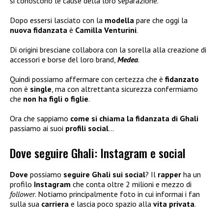
si conoscono le cause della loro separazione.
Dopo essersi lasciato con la
modella
pare che oggi la
nuova fidanzata
è
Camilla Venturini
.
Di origini bresciane collabora con la sorella alla creazione di
accessori e borse del loro brand,
Medea
.
Quindi possiamo affermare con certezza che è
fidanzato
non è
single
, ma con altrettanta sicurezza confermiamo
che
non ha figli
o figlie
.
Ora che sappiamo
come si chiama la fidanzata di Ghali
passiamo ai suoi
profili social
…
Dove seguire Ghali: Instagram e social
Dove
possiamo
seguire Ghali sui social
? Il
rapper
ha un
profilo
Instagram
che conta oltre 2 milioni e mezzo di
follower
. Notiamo principalmente foto in cui informai i fan
sulla sua
carriera
e lascia poco spazio alla
vita privata
.