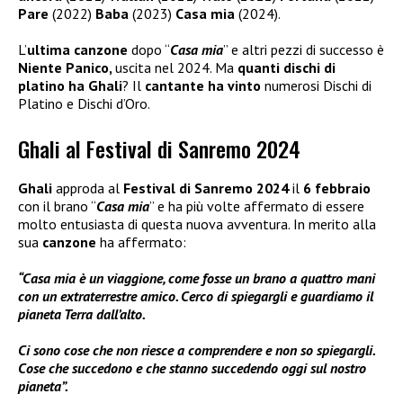
Pare
(2022)
Baba
(2023)
Casa mia
(2024).
L’
ultima canzone
dopo “
Casa mia
” e altri pezzi di successo è
Niente Panico,
uscita nel 2024. Ma
quanti dischi di
platino ha Ghali
? Il
cantante ha vinto
numerosi Dischi di
Platino e Dischi d’Oro.
Ghali al Festival di Sanremo 2024
Ghali
approda al
Festival di Sanremo 2024
il
6 febbraio
con il brano “
Casa mia
” e ha più volte affermato di essere
molto entusiasta di questa nuova avventura. In merito alla
sua
canzone
ha affermato:
“Casa mia è un viaggione, come fosse un brano a quattro mani
con un extraterrestre amico. Cerco di spiegargli e guardiamo il
pianeta Terra dall’alto.
Ci sono cose che non riesce a comprendere e non so spiegargli.
Cose che succedono e che stanno succedendo oggi sul nostro
pianeta”.