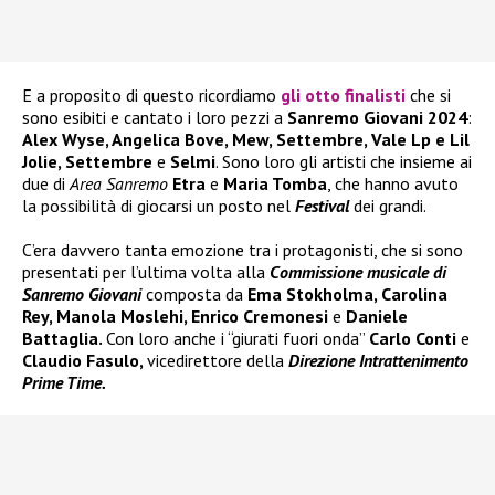
E a proposito di questo ricordiamo
gli otto finalisti
che si
sono esibiti e cantato i loro pezzi a
Sanremo Giovani 2024
:
Alex Wyse, Angelica Bove, Mew, Settembre, Vale Lp e Lil
Jolie, Settembre
e
Selmi
. Sono loro gli artisti che insieme ai
due di
Area Sanremo
Etra
e
Maria Tomba
, che hanno avuto
la possibilità di giocarsi un posto nel
Festival
dei grandi.
C’era davvero tanta emozione tra i protagonisti, che si sono
presentati per l’ultima volta alla
Commissione musicale di
Sanremo Giovani
composta da
Ema Stokholma, Carolina
Rey, Manola Moslehi, Enrico Cremonesi
e
Daniele
Battaglia.
Con loro anche i “giurati fuori onda”
Carlo Conti
e
Claudio Fasulo,
vicedirettore della
Direzione Intrattenimento
Prime Time.