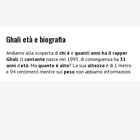
Ghali età e biografia
Andiamo alla scoperta di
chi è
e
quanti anni ha il rapper
Ghali
. Il
cantante
nasce nel 1993, di conseguenza ha
31
anni
d’
età
. Ma
quanto è alto
? La sua
altezza
è di 1 metro
e 94 centimetri mentre sul
peso
non abbiamo informazioni.