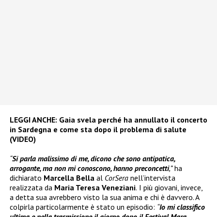
LEGGI ANCHE:
Gaia svela perché ha annullato il concerto
in Sardegna e come sta dopo il problema di salute
(VIDEO)
“
Si parla malissimo di me, dicono che sono antipatica,
arrogante, ma non mi conoscono, hanno preconcetti
,”
ha
dichiarato
Marcella Bella
al
CorSera
nell’intervista
realizzata da
Maria Teresa Veneziani
.
I più giovani, invece,
a detta sua avrebbero visto la sua anima e chi è davvero. A
colpirla particolarmente è stato un episodio:
“
Io mi classifico
ultima e nella trasmissione il giorno dopo il Festival Mara