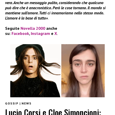
vera. Anche un messaggio pulito, considerando che qualcuno
può dire che è anacronistico. Però le cose tornano. Il mondo si
mantiene sull’amore. Tutti ci innamoriamo nello stesso modo.
L’amore è la base di tutto»
.
Seguite
Novella 2000
anche
su:
Facebook
,
Instagram
e
X
.
GOSSIP
|
NEWS
Lucio Corsi e Cloe Simoncioni: