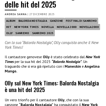
delle hit del 2025
ANDREA SANNA
|
27 DICEMBRE 2025
ALBUM
BALORDA NOSTALGIA
CANZONE
FESTIVAL DI SANREMO
HIT
NEW YORK TIMES
NOVELLA
NOVELLA 2000
NOVELLA2000
OLLY
SANREMO
SANREMO 2025
Con la sua “Balorda Nostalgia”, Olly conquista anche il New
York Times!
Il cantautore genovese
Olly
è stato celebrato dal
New York
Times
per la sua hit del 2025
“Balorda Nostalgia”
. Un
traguardo che si era già ripetuto con i
Maneskin
e
Angelina
Mango.
Olly sul New York Times: Balorda Nostalgia
è una hit del 2025
Un vero trionfo per il cantautore
Olly
, che con la sua
canzone
“Balorda Nostalgia”
ha conquistato il
New York