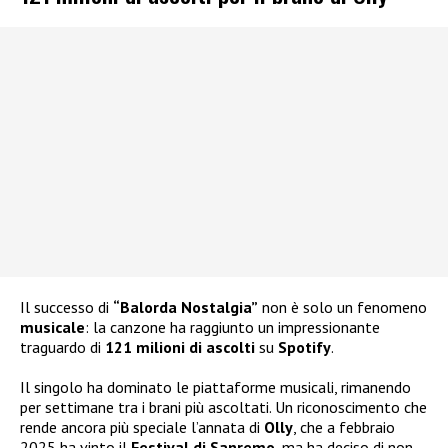
Il successo di
“Balorda Nostalgia”
non è solo un fenomeno
musicale
: la canzone ha raggiunto un impressionante
traguardo di
121 milioni di ascolti
su
Spotify
.
Il singolo ha dominato le piattaforme musicali, rimanendo
per settimane tra i brani più ascoltati. Un riconoscimento che
rende ancora più speciale l’annata di
Olly
, che a febbraio
2025 ha vinto il
Festival di Sanremo
, ma ha deciso di non