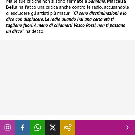
Ma le sue critiche non si sono fermate a
Sanremo
.
Marcella
Bella
ha fatto una critica anche contro le radio, accusandole
di escludere gli artisti più maturi.
“
Ci sono discriminazioni e lo
dico con dispiacere. Le radio quando hai una certa età ti
tagliano fuori. A meno di chiamarti Vasco Rossi, non ti passano
un disco
”
, ha detto.
A dare un’altra versione della storia, fronte radio, è
intervenuto il giornalista e conduttore radiofonico
Alvise