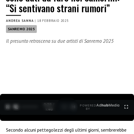
“Si sentivano strani rumori”
ANDREA SANNA
|
18 FEBBRAIO 2025
SANREMO 2025
Il presunto retroscena su due artisti di Sanremo 2025
0:30 /
Ad
hub
Media
POWERED
1
/
2
1:40
BY
Secondo alcuni pettegolezzi degli ultimi giorni, sembrerebbe