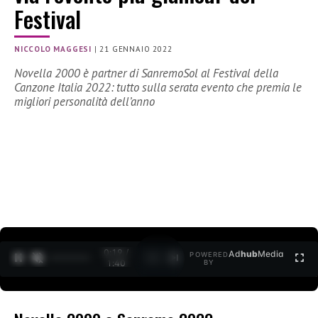
Festival
NICCOLO MAGGESI
|
21 GENNAIO 2022
Novella 2000 è partner di SanremoSol al Festival della
Canzone Italia 2022: tutto sulla serata evento che premia le
migliori personalità dell’anno
0:20 /
Ad
hub
Media
POWERED
1
/
2
1:40
BY