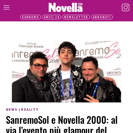
SANREMO
AMICI 24
NEWSLETTER
ABBONATI
NEWS
|
REALITY
SanremoSol e Novella 2000: al
via l’evento più glamour del