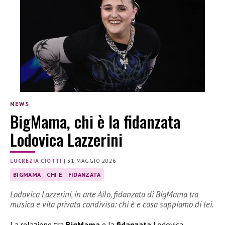
NEWS
BigMama, chi è la fidanzata
Lodovica Lazzerini
LUCREZIA CIOTTI
|
31 MAGGIO 2026
BIGMAMA
CHI È
FIDANZATA
Lodovica Lazzerini, in arte Ailo, fidanzata di BigMama tra
musica e vita privata condivisa: chi è e cosa sappiamo di lei.
La relazione tra
BigMama
e la
fidanzata
Lodovica