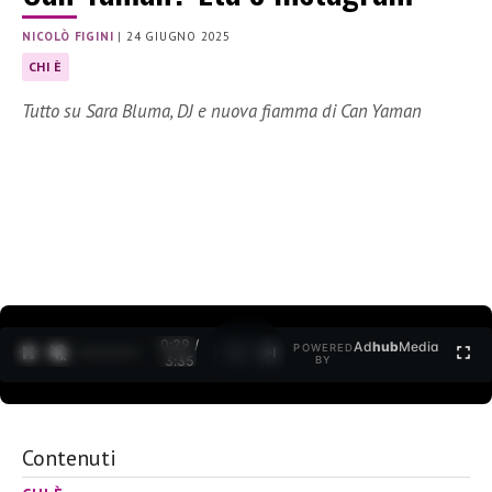
NICOLÒ FIGINI
|
24 GIUGNO 2025
CHI È
Tutto su Sara Bluma, DJ e nuova fiamma di Can Yaman
0:30 /
Ad
hub
Media
POWERED
1
/
2
3:35
BY
Contenuti