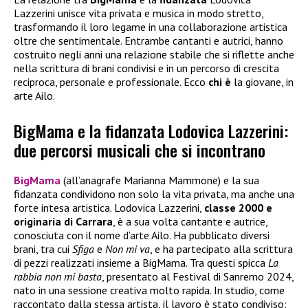
Lazzerini unisce vita privata e musica in modo stretto,
trasformando il loro legame in una collaborazione artistica
oltre che sentimentale. Entrambe cantanti e autrici, hanno
costruito negli anni una relazione stabile che si riflette anche
nella scrittura di brani condivisi e in un percorso di crescita
reciproca, personale e professionale. Ecco
chi è
la giovane, in
arte Ailo.
BigMama e la fidanzata Lodovica Lazzerini:
due percorsi musicali che si incontrano
BigMama
(all’anagrafe Marianna Mammone) e la sua
fidanzata condividono non solo la vita privata, ma anche una
forte intesa artistica. Lodovica Lazzerini,
classe 2000 e
originaria di Carrara
, è a sua volta cantante e autrice,
conosciuta con il nome d’arte Ailo. Ha pubblicato diversi
brani, tra cui
Sfiga
e
Non mi va
, e ha partecipato alla scrittura
di pezzi realizzati insieme a BigMama. Tra questi spicca
La
rabbia non mi basta
, presentato al Festival di Sanremo 2024,
nato in una sessione creativa molto rapida. In studio, come
raccontato dalla stessa artista, il lavoro è stato condiviso: