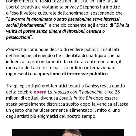
compromettere la sicurezza dell’artista, limitare la sua
libertà creativa e violarne la privacy. Stephens ha inoltre
difeso il valore culturale dell’anonimato, sostenendo che
“
Lavorare in anonimato o sotto pseudonimo serve interessi
sociali fondamentali
“
e che ciò consente agli artisti di
“
Dire la
verità al potere senza timore di ritorsioni, censura o
persecuzioni
“
.
Reuters
ha comunque deciso di rendere pubblici i risultati
dell’indagine, ritenendo che l’identità di una figura che ha
influenzato profondamente la cultura contemporanea, il
mercato dell’arte e il dibattito politico internazionale
rappresenti una
questione di interesse pubblico
.
Tra gli episodi più emblematici legati a Banksy resta quello
della celebre
opera
La ragazza con il palloncino
, circa 25
milioni di dollari, divenuta
Love Is in the Bin
dopo essere
stata parzialmente distrutta subito dopo la vendita all’asta,
un gesto che ha ulteriormente alimentato il mito di uno
degli artisti più enigmatici del nostro tempo.