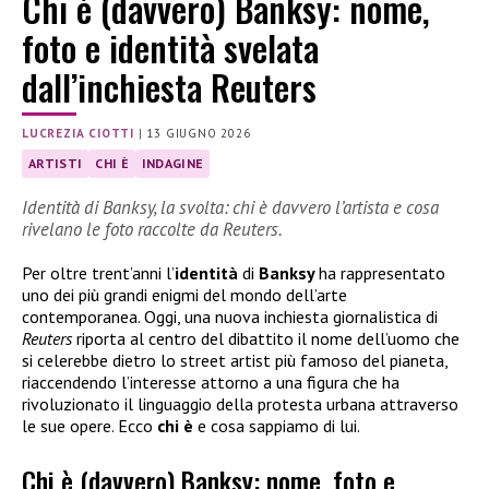
Chi è (davvero) Banksy: nome,
foto e identità svelata
dall’inchiesta Reuters
LUCREZIA CIOTTI
|
13 GIUGNO 2026
ARTISTI
CHI È
INDAGINE
Identità di Banksy, la svolta: chi è davvero l’artista e cosa
rivelano le foto raccolte da Reuters.
Per oltre trent’anni l’
identità
di
Banksy
ha rappresentato
uno dei più grandi enigmi del mondo dell’arte
contemporanea. Oggi, una nuova inchiesta giornalistica di
Reuters
riporta al centro del dibattito il nome dell’uomo che
si celerebbe dietro lo street artist più famoso del pianeta,
riaccendendo l’interesse attorno a una figura che ha
rivoluzionato il linguaggio della protesta urbana attraverso
le sue opere. Ecco
chi è
e cosa sappiamo di lui.
Chi è (davvero) Banksy: nome, foto e