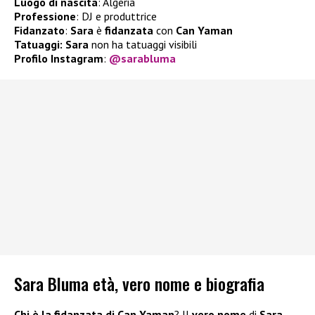
Luogo di nascita
: Algeria
Professione
: DJ e produttrice
Fidanzato
:
Sara
è
fidanzata
con
Can Yaman
Tatuaggi: Sara
non ha tatuaggi visibili
Profilo Instagram
:
@sarabluma
Sara Bluma età, vero nome e biografia
Chi è la fidanzata di Can Yaman
? Il
vero nome
di
Sara