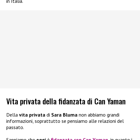
in Italia.
Vita privata della fidanzata di Can Yaman
Della
vita privata
di
Sara Bluma
non abbiamo grandi
informazioni, soprattutto se pensiamo alle relazioni del
passato.
Sappiamo che
oggi
è
fidanzata con Can Yaman
, in quanto i