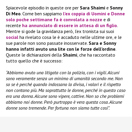
Spiacevole episodio in queste ore per
Sara Shaimi
e
Sonny
Di Meo
. Come ben sappiamo
l’ex coppia di
Uomini e Donne
solo poche settimane fa è convolata a nozze
e di
recente
ha annunciato di essere in attesa di un figlio
.
Mentre si gode la gravidanza però, l’ex tronista sui suoi
social
ha rivelato cosa le è accaduto nelle ultime ore, e le
sue parole non sono passate inosservate.
Sara e Sonny
hanno infatti avuto una lite con le forze dell’ordine
.
Queste le dichiarazioni della
Shaimi
, che ha raccontato
tutto quello che è successo:
“Abbiamo avuto una litigata con la polizia, con i vigili. Alcuni
sono veramente senza un minimo di umanità secondo me. Non
so se è perché quando indossano la divisa, i valori e il rispetto
non contano più. Ma soprattutto le donne, perché in questo caso
era una donna. Alcune sono vipere, cattive. Non so che problemi
abbiamo noi donne. Però purtroppo è vera questa cosa. Alcune
donne sono tremende. Per fortuna non siamo tutte così”.