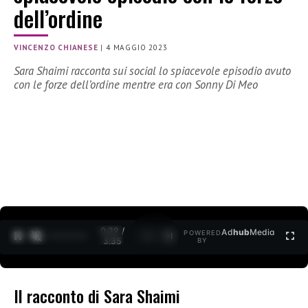
dell’ordine
VINCENZO CHIANESE
|
4 MAGGIO 2023
Sara Shaimi racconta sui social lo spiacevole episodio avuto
con le forze dell’ordine mentre era con Sonny Di Meo
0:30 /
Ad
hub
Media
POWERED
1
/
2
3:35
BY
Il racconto di Sara Shaimi