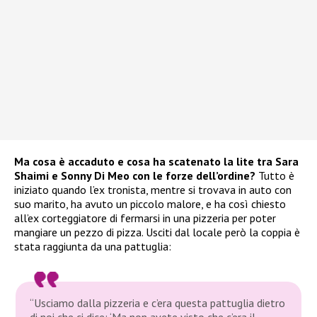
Ma cosa è accaduto e cosa ha scatenato la lite tra Sara
Shaimi e Sonny Di Meo con le forze dell’ordine?
Tutto è
iniziato quando l’ex tronista, mentre si trovava in auto con
suo marito, ha avuto un piccolo malore, e ha così chiesto
all’ex corteggiatore di fermarsi in una pizzeria per poter
mangiare un pezzo di pizza. Usciti dal locale però la coppia è
stata raggiunta da una pattuglia:
“Usciamo dalla pizzeria e c’era questa pattuglia dietro
di noi che ci dice: ‘Ma non avete visto che c’era il