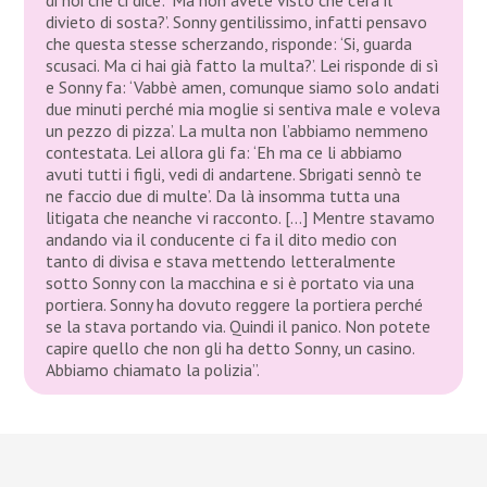
divieto di sosta?’. Sonny gentilissimo, infatti pensavo
che questa stesse scherzando, risponde: ‘Si, guarda
scusaci. Ma ci hai già fatto la multa?’. Lei risponde di sì
e Sonny fa: ‘Vabbè amen, comunque siamo solo andati
due minuti perché mia moglie si sentiva male e voleva
un pezzo di pizza’. La multa non l’abbiamo nemmeno
contestata. Lei allora gli fa: ‘Eh ma ce li abbiamo
avuti tutti i figli, vedi di andartene. Sbrigati sennò te
ne faccio due di multe’. Da là insomma tutta una
litigata che neanche vi racconto. […] Mentre stavamo
andando via il conducente ci fa il dito medio con
tanto di divisa e stava mettendo letteralmente
sotto Sonny con la macchina e si è portato via una
portiera. Sonny ha dovuto reggere la portiera perché
se la stava portando via. Quindi il panico. Non potete
capire quello che non gli ha detto Sonny, un casino.
Abbiamo chiamato la polizia”.