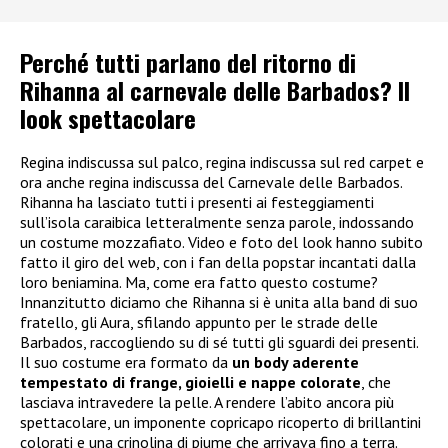
Perché tutti parlano del ritorno di
Rihanna al carnevale delle Barbados? Il
look spettacolare
Regina indiscussa sul palco, regina indiscussa sul red carpet e
ora anche regina indiscussa del Carnevale delle Barbados.
Rihanna ha lasciato tutti i presenti ai festeggiamenti
sull’isola caraibica letteralmente senza parole, indossando
un costume mozzafiato. Video e foto del look hanno subito
fatto il giro del web, con i fan della popstar incantati dalla
loro beniamina. Ma, come era fatto questo costume?
Innanzitutto diciamo che Rihanna si è unita alla band di suo
fratello, gli Aura, sfilando appunto per le strade delle
Barbados, raccogliendo su di sé tutti gli sguardi dei presenti.
Il suo costume era formato da
un body aderente
tempestato di frange, gioielli e nappe colorate
, che
lasciava intravedere la pelle. A rendere l’abito ancora più
spettacolare, un imponente copricapo ricoperto di brillantini
colorati e una crinolina di piume che arrivava fino a terra.