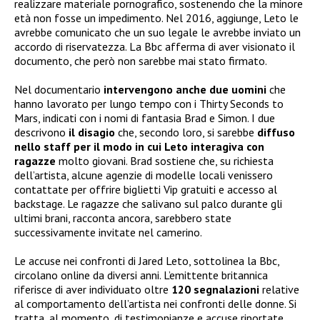
realizzare materiale pornografico, sostenendo che la minore
età non fosse un impedimento. Nel 2016, aggiunge, Leto le
avrebbe comunicato che un suo legale le avrebbe inviato un
accordo di riservatezza. La Bbc afferma di aver visionato il
documento, che però non sarebbe mai stato firmato.
Nel documentario
intervengono anche due uomini
che
hanno lavorato per lungo tempo con i Thirty Seconds to
Mars, indicati con i nomi di fantasia Brad e Simon. I due
descrivono
il disagio
che, secondo loro, si sarebbe
diffuso
nello staff per il modo in cui Leto interagiva con
ragazze
molto giovani. Brad sostiene che, su richiesta
dell’artista, alcune agenzie di modelle locali venissero
contattate per offrire biglietti Vip gratuiti e accesso al
backstage. Le ragazze che salivano sul palco durante gli
ultimi brani, racconta ancora, sarebbero state
successivamente invitate nel camerino.
Le accuse nei confronti di Jared Leto, sottolinea la Bbc,
circolano online da diversi anni. L’emittente britannica
riferisce di aver individuato oltre
120 segnalazioni
relative
al comportamento dell’artista nei confronti delle donne. Si
tratta, al momento, di testimonianze e accuse riportate