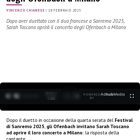
VINCENZO CHIANESE
|
18 FEBBRAIO 2025
Dopo aver duettato con il duo francese a Sanremo 2025,
Sarah Toscano aprirà il concerto degli Ofenbach a Milano
0:15 /
Ad
hub
Media
POWERED
1
/
2
1:40
BY
Dopo il duetto in occasione della quarta serata del
Festival
di Sanremo 2025
,
gli Ofenbach invitano Sarah Toscano
ad aprire il loro concerto a Milano
: la risposta della
cantante.