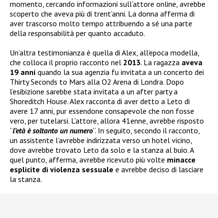
momento, cercando informazioni sull’attore online, avrebbe
scoperto che aveva più di trent’anni. La donna afferma di
aver trascorso molto tempo attribuendo a sé una parte
della responsabilità per quanto accaduto.
Un’altra testimonianza è quella di Alex, all’epoca modella,
che colloca il proprio racconto nel
2013
. La ragazza
aveva
19 anni
quando la sua agenzia fu invitata a un concerto dei
Thirty Seconds to Mars alla O2 Arena di Londra. Dopo
l’esibizione sarebbe stata invitata a un after party a
Shoreditch House. Alex racconta di aver detto a Leto di
avere 17 anni, pur essendone consapevole che non fosse
vero, per tutelarsi. L’attore, allora 41enne, avrebbe risposto
“
l’età è soltanto un numero
“. In seguito, secondo il racconto,
un assistente l’avrebbe indirizzata verso un hotel vicino,
dove avrebbe trovato Leto da solo e la stanza al buio. A
quel punto, afferma, avrebbe ricevuto più volte
minacce
esplicite di violenza sessuale
e avrebbe deciso di lasciare
la stanza.