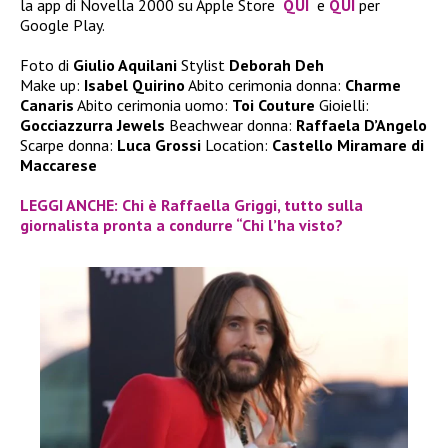
la app di Novella 2000 su Apple Store
QUI
e
QUI
per
Google Play.
Foto di
Giulio Aquilani
Stylist
Deborah Deh
Make up:
Isabel Quirino
Abito cerimonia donna:
Charme
Canaris
Abito cerimonia uomo:
Toi Couture
Gioielli:
Gocciazzurra Jewels
Beachwear donna:
Raffaela D’Angelo
Scarpe donna:
Luca Grossi
Location:
Castello Miramare di
Maccarese
LEGGI ANCHE: Chi è Raffaella Griggi, tutto sulla
giornalista pronta a condurre “Chi l’ha visto?