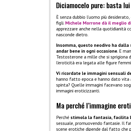
Diciamocelo pure: basta lui
È senza dubbio l’uomo più desiderato
figli.
Michele Morrone dà il meglio di
apprezzare anche nella quotidianità co
nasconde dietro.
Insomma, questo neodivo ha dalla 
andar bene in ogni occasione
. E ma
Testosterone a mille che si sprigiona
l’eroticità era legata alle figure femmini
Vi ricordate le immagini sensuali del
hanno fatto epoca e hanno dato vita a 
spinta? Quelle immagini facevano sogn
immagini eroticizzanti.
Ma perché l’immagine eroti
Perché
stimola la fantasia, facilit
sessuale, promuovendo fantasie. Il fatt
scene erotiche dipende dal fatto che