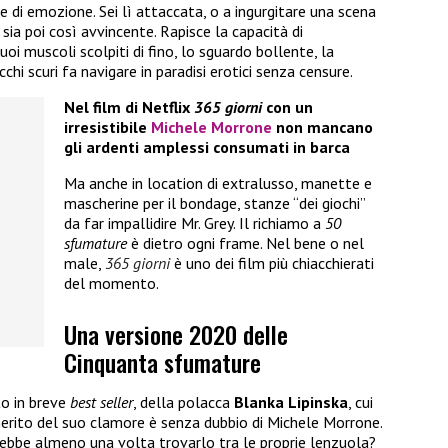
e di emozione. Sei lì attaccata, o a ingurgitare una scena
sia poi così avvincente. Rapisce la capacità di
oi muscoli scolpiti di fino, lo sguardo bollente, la
cchi scuri fa navigare in paradisi erotici senza censure.
Nel film di Netflix
365 giorni
con un
irresistibile
Michele Morrone
non mancano
gli ardenti amplessi consumati in barca
Ma anche in location di extralusso, manette e
mascherine per il bondage, stanze “dei giochi”
da far impallidire Mr. Grey. Il richiamo a
50
sfumature
è dietro ogni frame. Nel bene o nel
male,
365 giorni
è uno dei film più chiacchierati
del momento.
Una versione 2020 delle
Cinquanta sfumature
to in breve
best seller
, della polacca
Blanka Lipinska
, cui
l merito del suo clamore è senza dubbio di Michele Morrone.
rebbe almeno una volta trovarlo tra le proprie lenzuola?