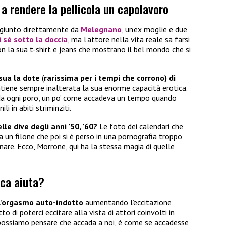
 a rendere la pellicola un capolavoro
, giunto direttamente da
Melegnano
, un’ex moglie e due
 sé sotto la doccia
, ma l’attore nella vita reale sa farsi
n la sua t-shirt e jeans che mostrano il bel mondo che si
sua la dote
(
rarissima per i tempi che corrono) di
ntiene sempre inalterata la sua enorme capacità erotica.
 da ogni poro, un po’ come accadeva un tempo quando
li in abiti striminziti.
le dive degli anni ’50, ’60?
Le foto dei calendari che
un filone che poi si è perso in una pornografia troppo
are. Ecco, Morrone, qui ha la stessa magia di quelle
ca aiuta?
a l’orgasmo auto-indotto
aumentando l’eccitazione
o di poterci eccitare alla vista di attori coinvolti in
 possiamo pensare che accada a noi, è come se accadesse