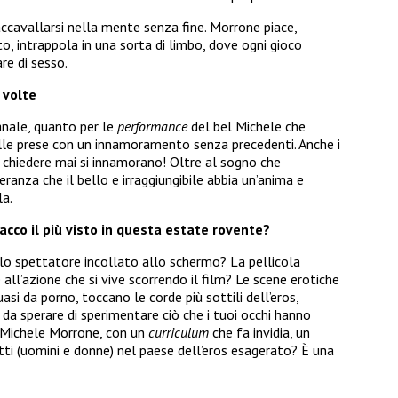
accavallarsi nella mente senza fine. Morrone piace,
to, intrappola in una sorta di limbo, dove ogni gioco
re di sesso.
ù volte
anale, quanto per le
performance
del bel Michele che
le prese con un innamoramento senza precedenti. Anche i
chiedere mai si innamorano! Oltre al sogno che
anza che il bello e irraggiungibile abbia un’anima e
la.
acco il più visto in questa estate rovente?
lo spettatore incollato allo schermo? La pellicola
 all’azione che si vive scorrendo il film? Le scene erotiche
si da porno, toccano le corde più sottili dell’eros,
 da sperare di sperimentare ciò che i tuoi occhi hanno
 Michele Morrone, con un
curriculum
che fa invidia, un
utti (uomini e donne) nel paese dell’eros esagerato? È una