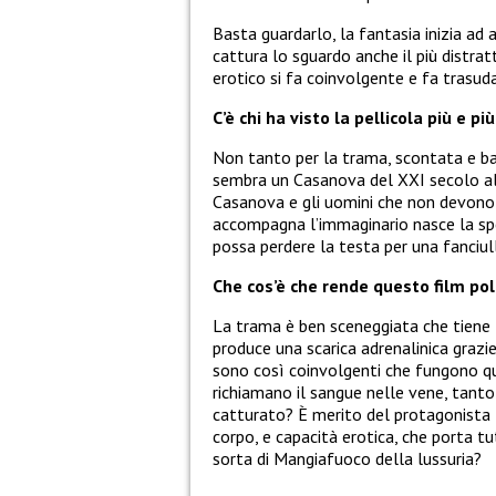
Basta guardarlo, la fantasia inizia ad 
cattura lo sguardo anche il più distrat
erotico si fa coinvolgente e fa trasuda
C’è chi ha visto la pellicola più e pi
Non tanto per la trama, scontata e b
sembra un Casanova del XXI secolo al
Casanova e gli uomini che non devono 
accompagna l’immaginario nasce la sper
possa perdere la testa per una fanciul
Che cos’è che rende questo film pol
La trama è ben sceneggiata che tiene 
produce una scarica adrenalinica grazie
sono così coinvolgenti che fungono qua
richiamano il sangue nelle vene, tanto
catturato? È merito del protagonista
corpo, e capacità erotica, che porta t
sorta di Mangiafuoco della lussuria?