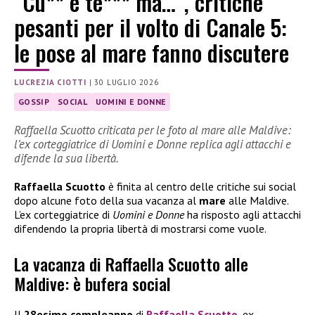
“Cu** e te*** ma…”, critiche
pesanti per il volto di Canale 5:
le pose al mare fanno discutere
LUCREZIA CIOTTI
|
30 LUGLIO 2026
GOSSIP
SOCIAL
UOMINI E DONNE
Raffaella Scuotto criticata per le foto al mare alle Maldive:
l’ex corteggiatrice di Uomini e Donne replica agli attacchi e
difende la sua libertà.
Raffaella Scuotto
è finita al centro delle critiche sui social
dopo alcune foto della sua vacanza al
mare
alle Maldive.
L’ex corteggiatrice di
Uomini e Donne
ha risposto agli attacchi
difendendo la propria libertà di mostrarsi come vuole.
La vacanza di Raffaella Scuotto alle
Maldive: è bufera social
Il
28esimo compleanno
di
Raffaella Scuotto
, ex