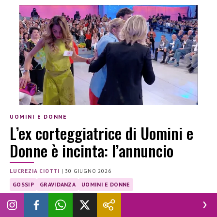
UOMINI E DONNE
L’ex corteggiatrice di Uomini e
Donne è incinta: l’annuncio
LUCREZIA CIOTTI
|
30 GIUGNO 2026
GOSSIP
GRAVIDANZA
UOMINI E DONNE
Il percorso difficile di Marika Abbonato e Alessandro Piscopo
verso la genitorialità: l’annuncio inatteso della gravidanza