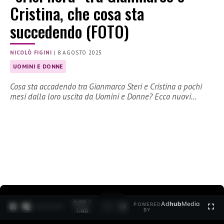
Cristina, che cosa sta
succedendo (FOTO)
NICOLÒ FIGINI
|
8 AGOSTO 2025
UOMINI E DONNE
Cosa sta accadendo tra Gianmarco Steri e Cristina a pochi
mesi dalla loro uscita da Uomini e Donne? Ecco nuovi…
0:30 /
Ad
hub
Media
POWERED
1
/
2
1:40
BY