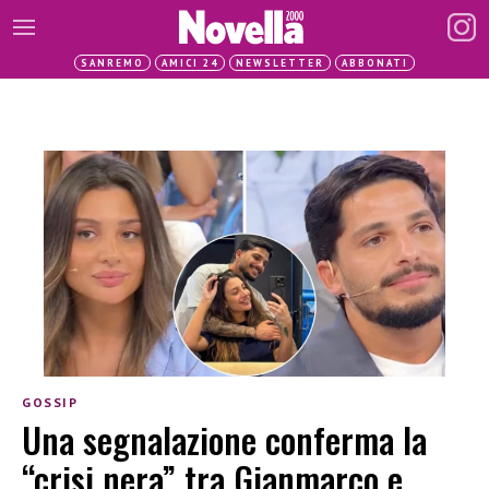
SANREMO
AMICI 24
NEWSLETTER
ABBONATI
GOSSIP
Una segnalazione conferma la
“crisi nera” tra Gianmarco e