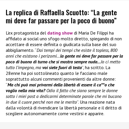
La replica di Raffaella Scuotto: “La gente
mi deve far passare per la poco di buono”
L’ex protagonista del
dating show
di Maria De Filippi ha
affidato ai social uno sfogo molto diretto, spiegando di non
accettare di essere definita o giudicata sulla base del suo
abbigliamento. “
Dai tempi dei tempi che esiste il topless, 800
anni che esistono i perizomi…
la gente mi deve far passare per la
poco di buono di turno che si mostra sempre nuda…
Io ci metto
tutto l’impegno, ma
voi siete fuori di testa
”, ha scritto. La
28enne ha poi sottolineato quanto le facciano male
soprattutto alcuni commenti provenienti da altre donne:
“
Ma chi può mai privarmi della libertà di essere il ca**o che
voglio nella mia vita?
Odio il fatto che siano sempre le donne
sotto i miei post a dedicarmi determinate parole che mi bucano
in due il cuore perché non me le merito
”. Una reazione nata
dalla volontà di rivendicare la libertà personale e il diritto di
scegliere autonomamente come vestirsi e apparire.