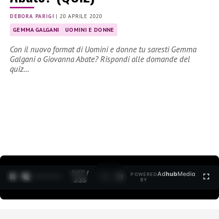
DEBORA PARIGI
|
20 APRILE 2020
GEMMA GALGANI
UOMINI E DONNE
Con il nuovo format di Uomini e donne tu saresti Gemma
Galgani o Giovanna Abate? Rispondi alle domande del
quiz…
0:27 /
Ad
hub
Media
POWERED
1
/
2
3:35
BY