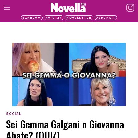
SANREMO
AMICI 24
NEWSLETTER
ABBONATI
SOCIAL
Sei Gemma Galgani o Giovanna
Abate? (QUIZ)