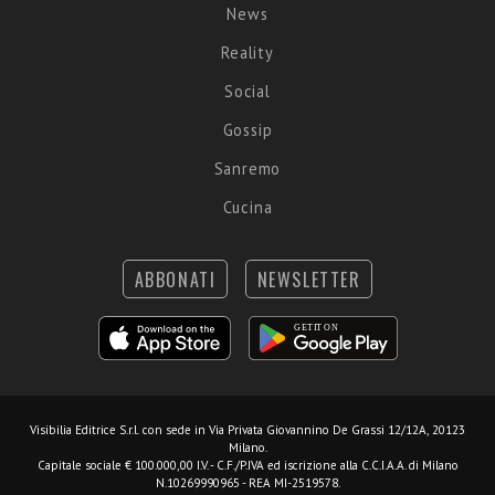
News
Reality
Social
Gossip
Sanremo
Cucina
ABBONATI
NEWSLETTER
Visibilia Editrice S.r.l.
con sede in Via Privata Giovannino De Grassi 12/12A, 20123
Milano.
Capitale sociale € 100.000,00 I.V. - C.F./P.IVA ed iscrizione alla C.C.I.A.A. di Milano
N.10269990965 - REA MI-2519578.