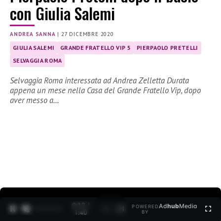
con Giulia Salemi
ANDREA SANNA
|
27 DICEMBRE 2020
GIULIA SALEMI
GRANDE FRATELLO VIP 5
PIERPAOLO PRETELLI
SELVAGGIA ROMA
Selvaggia Roma interessata ad Andrea Zelletta Durata
appena un mese nella Casa del Grande Fratello Vip, dopo
aver messo a…
0:12 /
Ad
hub
Media
POWERED
1
/
2
1:40
BY