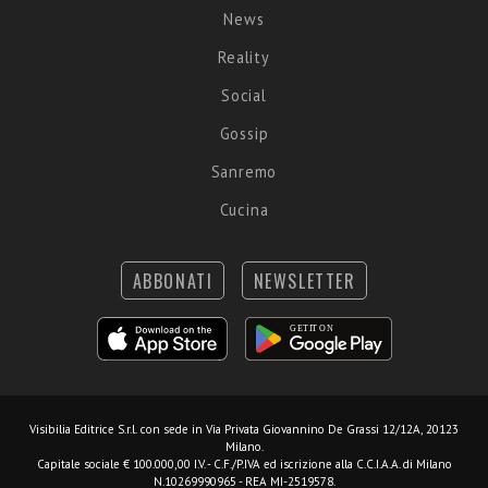
News
Reality
Social
Gossip
Sanremo
Cucina
ABBONATI
NEWSLETTER
Visibilia Editrice S.r.l.
con sede in Via Privata Giovannino De Grassi 12/12A, 20123
Milano.
Capitale sociale € 100.000,00 I.V. - C.F./P.IVA ed iscrizione alla C.C.I.A.A. di Milano
N.10269990965 - REA MI-2519578.