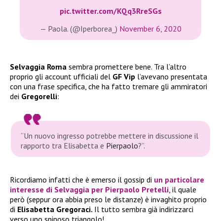
pic.twitter.com/KQq3RreSGs
— Paola. (@Iperborea_)
November 6, 2020
Selvaggia Roma
sembra promettere bene. Tra l’altro
proprio gli account ufficiali del
GF Vip
l’avevano presentata
con una frase specifica, che ha fatto tremare gli ammiratori
dei
Gregorelli
:
“Un nuovo ingresso potrebbe mettere in discussione il
rapporto tra Elisabetta e
Pierpaolo
?”.
Ricordiamo infatti che è emerso il gossip di
un particolare
interesse di
Selvaggia
per
Pierpaolo Pretelli
, il quale
però (seppur ora abbia preso le distanze) è invaghito proprio
di
Elisabetta Gregoraci.
Il tutto sembra già indirizzarci
verso uno spinoso triangolo!