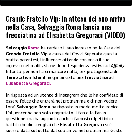
Grande Fratello Vip: in attesa del suo arrivo
nella Casa, Selvaggia Roma lancia una
frecciatina ad Elisabetta Gregoraci (VIDEO)
Selvaggia
Roma
ha tardato il suo ingresso nella Casa del
Grande Fratello Vip
a causa del Covid. Superata questa
brutta parentesi, l’influencer attende con ansia il suo
ingresso nel reality show, dopo l’esperienza estiva ad
Affinity
.
Intanto, per non farci mancare nulla, l’ex protagonista di
Temptation Island
ha già lanciato una
frecciatina
ad
Elisabetta Gregoraci
.
In risposta ad un utente di Instagram che le ha confidato di
essere felice che entrerà nel programma e di ‘non vedere
l’ora’,
Selvaggia Roma
ha risposto in modo molto ironico.
L’nfluencer ha non solo ringraziato il fan o la fan in
questione, ma ha aggiunto anche i famosi colpettini (o
battiti che dir si voglia) che
Elisabetta Gregoraci
si è
spesso data sul petto dal suo arrivo nel programma. Gesto