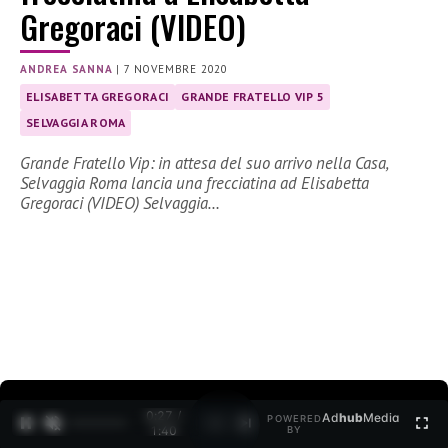
Gregoraci (VIDEO)
ANDREA SANNA
|
7 NOVEMBRE 2020
ELISABETTA GREGORACI
GRANDE FRATELLO VIP 5
SELVAGGIA ROMA
Grande Fratello Vip: in attesa del suo arrivo nella Casa,
Selvaggia Roma lancia una frecciatina ad Elisabetta
Gregoraci (VIDEO) Selvaggia…
0:27 /
Ad
hub
Media
POWERED
1
/
2
1:40
BY