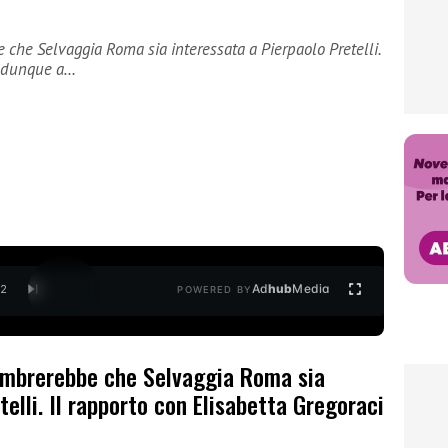
 che Selvaggia Roma sia interessata a Pierpaolo Pretelli.
 è dunque a…
Ad
hub
Media
/
2
POWERED BY
sembrerebbe che Selvaggia Roma sia
elli. Il rapporto con Elisabetta Gregoraci