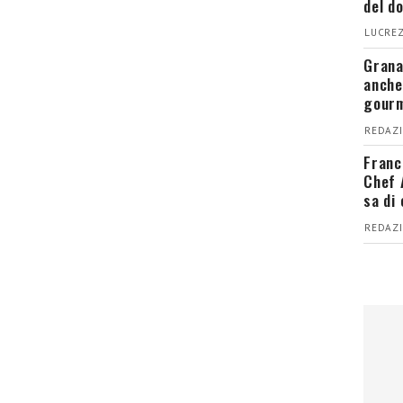
del d
LUCREZ
Grana
anche
gour
REDAZI
Franc
Chef 
sa di
REDAZI