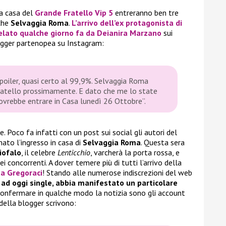
a casa del
Grande Fratello Vip 5
entreranno ben tre
nche
Selvaggia Roma
.
L’arrivo dell’ex protagonista di
elato qualche giorno fa da
Deianira Marzano
sui
ogger partenopea su Instagram:
poiler, quasi certo al 99,9%. Selvaggia Roma
ratello prossimamente. E dato che me lo state
dovrebbe entrare in Casa lunedì 26 Ottobre”.
. Poco fa infatti con un post sui social gli autori del
to l’ingresso in casa di
Selvaggia Roma
. Questa sera
iofalo
, il celebre
Lenticchio
, varcherà la porta rossa, e
ei concorrenti. A dover temere più di tutti l’arrivo della
ta Gregoraci
! Stando alle numerose indiscrezioni del web
ad oggi single, abbia manifestato un particolare
 confermare in qualche modo la notizia sono gli account
 della blogger scrivono: