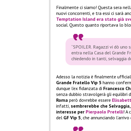
Finalmente ci siamo! Questa sera nell
nuovi concorrenti, e tra essi ci sarà a
Temptation Island
era stato già sv
social. Questo quanto riportava lo bl
“SPOILER. Ragazzi vi dò uno s
entra nella Casa del Grande F
chiedendo in tanti, selvaggia 
Adesso la notizia è finalmente ufficiale
Grande Fratello Vip 5
hanno conferma
dunque l’ex fidanzata di
Francesco Ch
senza dubbio stravolgerà gli equilibri d
Roma
però dovrebbe essere
Elisabet
infatti,
sembrerebbe che Selvaggia, 
interesse per
Pierpaolo Pretelli
! A
del
GF Vip 5
, che annunciando l’arrivo