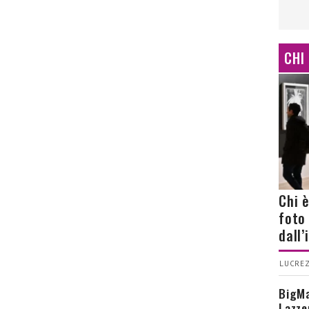
CHI
Chi 
foto
dall
LUCREZ
BigMa
Lazze