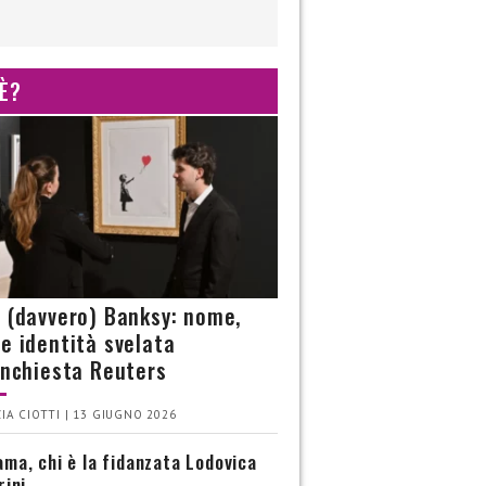
 È?
è (davvero) Banksy: nome,
 e identità svelata
’inchiesta Reuters
IA CIOTTI | 13 GIUGNO 2026
ma, chi è la fidanzata Lodovica
rini