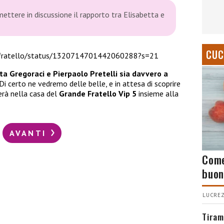
ttere in discussione il rapporto tra Elisabetta e
CUC
defratello/status/1320714701442060288?s=21
ta Gregoraci e Pierpaolo Pretelli sia davvero a
Di certo ne vedremo delle belle, e in attesa di scoprire
erà nella casa del
Grande Fratello Vip 5
insieme alla
AVANTI
Come
buon
LUCREZ
Tiram