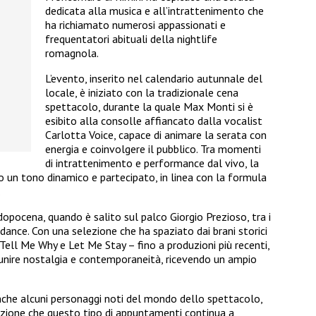
dedicata alla musica e all’intrattenimento che
ha richiamato numerosi appassionati e
frequentatori abituali della nightlife
romagnola.
L’evento, inserito nel calendario autunnale del
locale, è iniziato con la tradizionale cena
spettacolo, durante la quale Max Monti si è
esibito alla consolle affiancato dalla vocalist
Carlotta Voice, capace di animare la serata con
energia e coinvolgere il pubblico. Tra momenti
di intrattenimento e performance dal vivo, la
 un tono dinamico e partecipato, in linea con la formula
.
opocena, quando è salito sul palco Giorgio Prezioso, tra i
 dance. Con una selezione che ha spaziato dai brani storici
 Tell Me Why e Let Me Stay – fino a produzioni più recenti,
i unire nostalgia e contemporaneità, ricevendo un ampio
nche alcuni personaggi noti del mondo dello spettacolo,
tenzione che questo tipo di appuntamenti continua a