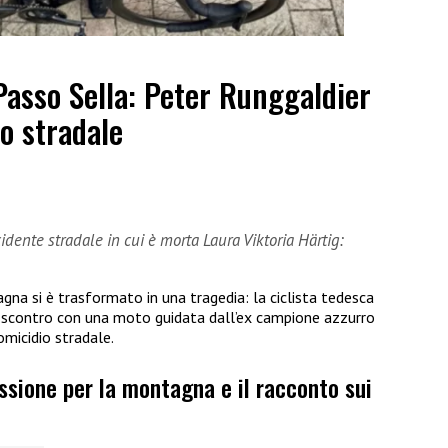
Passo Sella: Peter Runggaldier
o stradale
dente stradale in cui è morta Laura Viktoria Härtig:
gna si è trasformato in una tragedia: la ciclista tedesca
o scontro con una moto guidata dall’ex campione azzurro
omicidio stradale.
assione per la montagna e il racconto sui