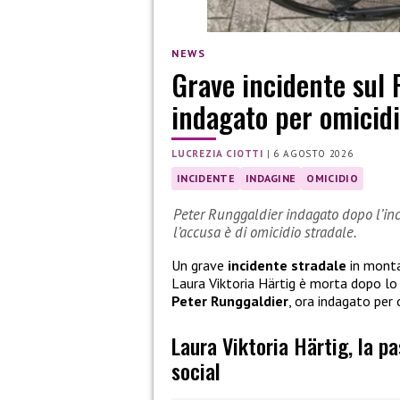
NEWS
Grave incidente sul 
indagato per omicidi
LUCREZIA CIOTTI
|
6 AGOSTO 2026
INCIDENTE
INDAGINE
OMICIDIO
Peter Runggaldier indagato dopo l’inci
l’accusa è di omicidio stradale.
Un grave
incidente stradale
in monta
Laura Viktoria Härtig è morta dopo l
Peter Runggaldier
, ora indagato per 
Laura Viktoria Härtig, la p
social