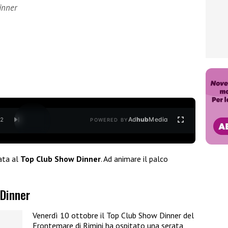
inner
Ad
hub
Media
/
2
POWERED BY
ata al
Top Club Show Dinner
. Ad animare il palco
 Dinner
Venerdì 10 ottobre il Top Club Show Dinner del
Frontemare di Rimini ha ospitato una serata