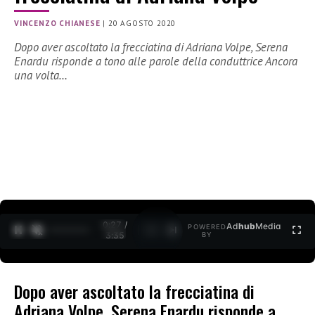
VINCENZO CHIANESE
|
20 AGOSTO 2020
Dopo aver ascoltato la frecciatina di Adriana Volpe, Serena
Enardu risponde a tono alle parole della conduttrice Ancora
una volta…
0:27 /
Ad
hub
Media
POWERED
1
/
2
3:35
BY
Dopo aver ascoltato la frecciatina di
Adriana Volpe, Serena Enardu risponde a