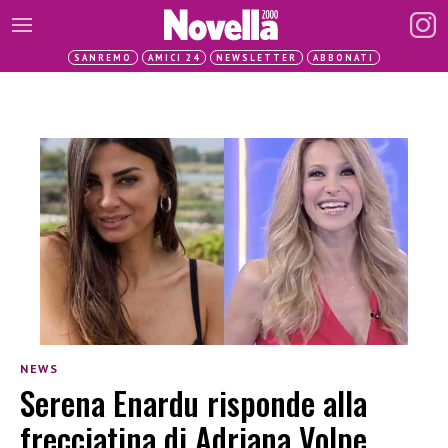
SANREMO
AMICI 24
NEWSLETTER
ABBONATI
NEWS
Serena Enardu risponde alla
frecciatina di Adriana Volpe