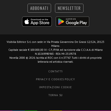
ABBONATI
NEWSLETTER
Visibilia Editrice S.r.l.
con sede in Via Privata Giovannino De Grassi 12/12A, 20123
Milano.
Capitale sociale € 100.000,00 I.V. - C.F./P.IVA ed iscrizione alla C.C.I.A.A. di Milano
N.10269990965 - REA MI-2519578.
Novella 2000 © 2026. Iscritta al ROC con il n.37767. Tutti i diritti di proprietà
letteraria ed artistica riservati.
CONTATTI
PRIVACY E COOKIES POLICY
IMPOSTAZIONI COOKIE
TORNA SU