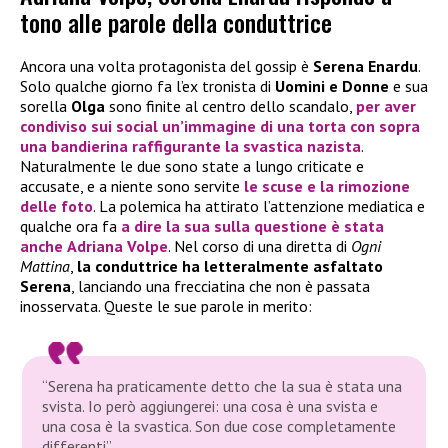
tono alle parole della conduttrice
Ancora una volta protagonista del gossip è
Serena Enardu
.
Solo qualche giorno fa l’ex tronista di
Uomini e Donne
e sua
sorella
Olga
sono finite al centro dello scandalo,
per aver
condiviso sui social un’immagine di una torta con sopra
una bandierina raffigurante la svastica nazista
.
Naturalmente le due sono state a lungo criticate e
accusate, e a niente sono servite
le scuse e la rimozione
delle foto
. La polemica ha attirato l’attenzione mediatica e
qualche ora fa
a dire la sua sulla questione è stata
anche
Adriana Volpe
. Nel corso di una diretta di
Ogni
Mattina
,
la conduttrice ha letteralmente asfaltato
Serena
, lanciando una frecciatina che non è passata
inosservata. Queste le sue parole in merito:
“Serena ha praticamente detto che la sua è stata una
svista. Io però aggiungerei: una cosa è una svista e
una cosa è la svastica. Son due cose completamente
differenti”.