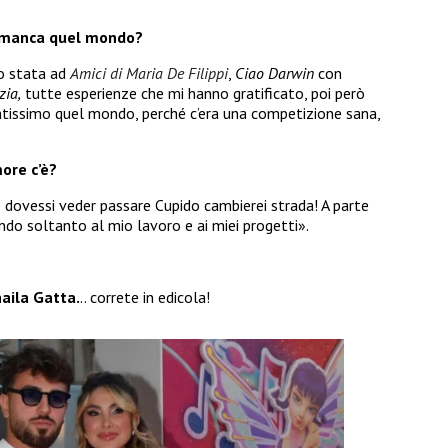
e manca quel mondo?
o stata ad
Amici di Maria De Filippi
,
Ciao Darwin
con
zia,
tutte esperienze che mi hanno gratificato, poi però
tissimo quel mondo, perché c’era una competizione sana,
more c’è?
e dovessi veder passare Cupido cambierei strada! A parte
ando soltanto al mio lavoro e ai miei progetti».
aila Gatta.
.. correte in edicola!