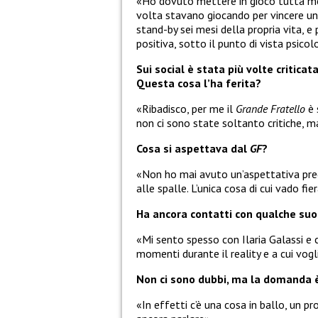
«Ho dovuto mettere in gioco tutta me
volta stavano giocando per vincere una
stand-by sei mesi della propria vita, e
positiva, sotto il punto di vista psic
Sui social è stata più volte criticat
Questa cosa l’ha ferita?
«Ribadisco, per me il
Grande Fratello
è 
non ci sono state soltanto critiche, 
Cosa si aspettava dal
GF
?
«Non ho mai avuto un’aspettativa pre
alle spalle. L’unica cosa di cui vado f
Ha ancora contatti con qualche suo
«Mi sento spesso con Ilaria Galassi e 
momenti durante il reality e a cui vo
Non ci sono dubbi, ma la domanda è 
«In effetti c’è una cosa in ballo, un