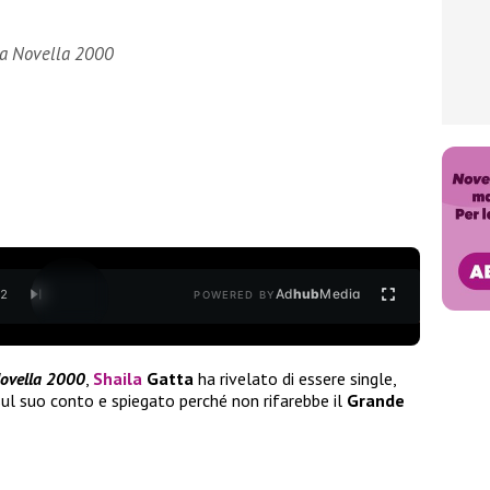
a a Novella 2000
Ad
hub
Media
/
2
POWERED BY
ovella 2000
,
Shaila
Gatta
ha rivelato di essere single,
sul suo conto e spiegato perché non rifarebbe il
Grande