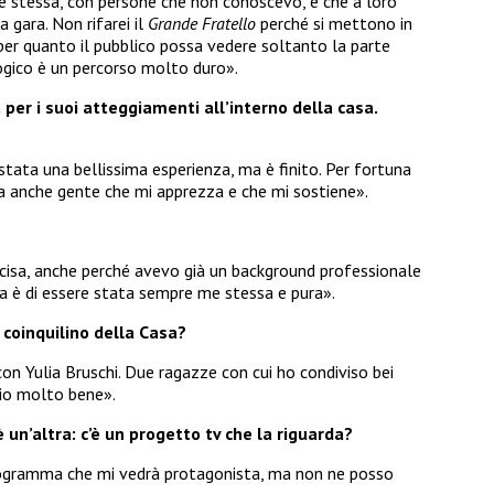
 stessa, con persone che non conoscevo, e che a loro
 gara. Non rifarei il
Grande Fratello
perché si mettono in
 per quanto il pubblico possa vedere soltanto la parte
ologico è un percorso molto duro».
a per i suoi atteggiamenti all’interno della casa.
stata una bellissima esperienza, ma è finito. Per fortuna
ma anche gente che mi apprezza e che mi sostiene».
cisa, anche perché avevo già un background professionale
iera è di essere stata sempre me stessa e pura».
 coinquilino della Casa?
con Yulia Bruschi. Due ragazze con cui ho condiviso bei
glio molto bene».
un’altra: c’è un progetto tv che la riguarda?
 programma che mi vedrà protagonista, ma non ne posso