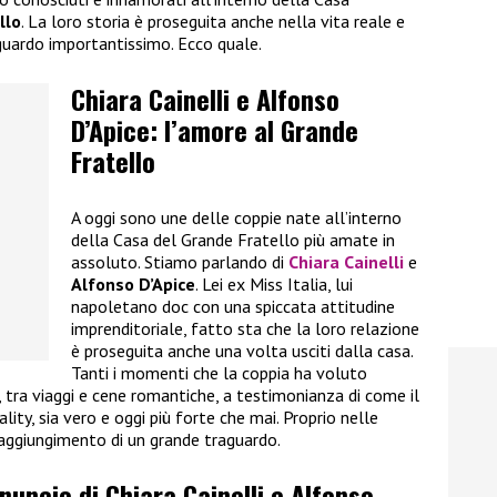
llo
. La loro storia è proseguita anche nella vita reale e
guardo importantissimo. Ecco quale.
Chiara Cainelli e Alfonso
D’Apice: l’amore al Grande
Fratello
A oggi sono une delle coppie nate all’interno
della Casa del Grande Fratello più amate in
assoluto. Stiamo parlando di
Chiara Cainelli
e
Alfonso D’Apice
. Lei ex Miss Italia, lui
napoletano doc con una spiccata attitudine
imprenditoriale, fatto sta che la loro relazione
è proseguita anche una volta usciti dalla casa.
Tanti i momenti che la coppia ha voluto
i, tra viaggi e cene romantiche, a testimonianza di come il
ality, sia vero e oggi più forte che mai. Proprio nelle
raggiungimento di un grande traguardo.
nnuncio di Chiara Cainelli e Alfonso