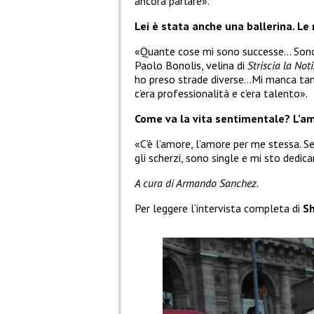
ancora parlare».
Lei è stata anche una ballerina. L
«Quante cose mi sono successe… Son
Paolo Bonolis, velina di
Striscia la Noti
ho preso strade diverse…Mi manca tan
c’era professionalità e c’era talento».
Come va la vita sentimentale? L’a
«C’è l’amore, l’amore per me stessa. S
gli scherzi, sono single e mi sto dedic
A cura di Armando Sanchez.
Per leggere l’intervista completa di
Sh