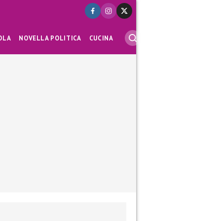
OLA
NOVELLA POLITICA
CUCINA