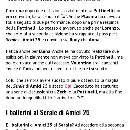
Caterina
dopo due esibizioni, inizialmente la
Pettinelli
non
era convinta, ha ottenuto il
“sì”
. Anche
Plasma
ha ricevuto
l’ok a seguito di due performance, dopo una prima respinta
della
Pettinelli.
Lo stesso è avvenuto anche per
Lorenzo
,
che solo alla seconda esibizione ha strappato il pass per il
Serale
di
Amici 25
e convinto sia
Rudy
che
Anna
.
Fatica anche per
Elena
. Anche lei ha dovuto realizzare due
esibizioni. Inizialmente non aveva convinto la
Pettinelli
, ma
poi è arrivato anche qui l’accesso.
Valentina
tra i cantanti
invece è l’unica ad aver ricevuto tutti e tre i
sì
subito.
Colui che sembra avere sudato di più e ottenuto la maglia
del
Serale
di
Amici 25
è stato
Opi
. L’accaduto ha scaturito
una serie di discussioni tra
Zerbi
e la
Pettinelli
, ma alla fine
dopo un lungo dibattito è arrivato il
“sì”.
I ballerini al Serale di Amici 25
E i
ballerini
di
Amici 25
al
Serale
? Ad accedere alla seconda