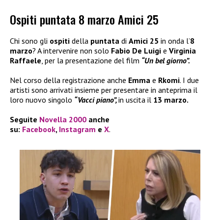
Ospiti puntata 8 marzo Amici 25
Chi sono gli
ospiti
della
puntata
di
Amici 25
in onda l’
8
marzo
? A intervenire non solo
Fabio De Luigi
e
Virginia
Raffaele
, per la presentazione del film
“Un bel giorno”.
Nel corso della registrazione anche
Emma
e
Rkomi
. I due
artisti sono arrivati insieme per presentare in anteprima il
loro nuovo singolo
“Vacci piano”,
in uscita il
13 marzo.
Seguite
Novella 2000
anche
su:
Facebook
,
Instagram
e
X
.