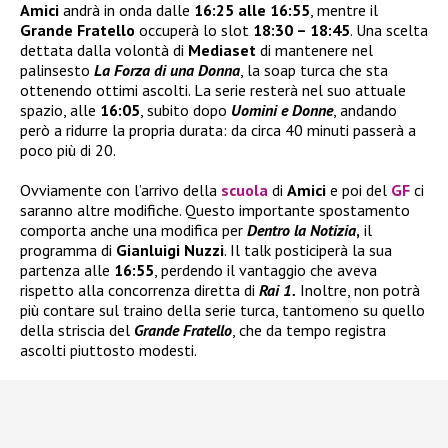
Amici
andrà in onda dalle
16:25 alle 16:55
, mentre il
Grande Fratello
occuperà lo slot
18:30 – 18:45
. Una scelta
dettata dalla volontà di
Mediaset
di mantenere nel
palinsesto
La Forza di una Donna
, la soap turca che sta
ottenendo ottimi ascolti. La serie resterà nel suo attuale
spazio, alle
16:05
, subito dopo
Uomini e Donne
, andando
però a ridurre la propria durata: da circa 40 minuti passerà a
poco più di 20.
Ovviamente con l’arrivo della
scuola
di
Amici
e poi del
GF
ci
saranno altre modifiche. Questo importante spostamento
comporta anche una modifica per
Dentro la Notizia
,
il
programma di
Gianluigi Nuzzi
. Il talk posticiperà la sua
partenza alle
16:55
, perdendo il vantaggio che aveva
rispetto alla concorrenza diretta di
Rai 1.
Inoltre, non potrà
più contare sul traino della serie turca, tantomeno su quello
della striscia del
Grande Fratello
, che da tempo registra
ascolti piuttosto modesti.