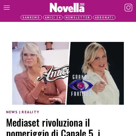
SANREMO
AMICI 24
NEWSLETTER
ABBONATI
NEWS
|
REALITY
Mediaset rivoluziona il
pomeriggio di Canale 5, i