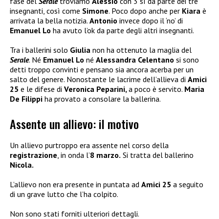
fase del
Serale
troviamo
Alessio
con 3 sì da parte dei tre
insegnanti, così come
Simone
. Poco dopo anche per
Kiara
è
arrivata la bella notizia.
Antonio
invece dopo il ‘no’ di
Emanuel Lo
ha avuto l’ok da parte degli altri insegnanti.
Tra i ballerini solo
Giulia
non ha ottenuto la maglia del
Serale
. Né
Emanuel Lo
né
Alessandra Celentano
si sono
detti troppo convinti e pensano sia ancora acerba per un
salto del genere. Nonostante le lacrime dell’allieva di
Amici
25
e le difese di
Veronica Peparini,
a poco è servito.
Maria
De Filippi
ha provato a consolare la ballerina.
Assente un allievo: il motivo
Un allievo purtroppo era assente nel corso della
registrazione
, in onda l’
8 marzo.
Si tratta del ballerino
Nicola.
L’allievo non era presente in puntata ad
Amici 25
a seguito
di un grave lutto che l’ha colpito.
Non sono stati forniti ulteriori dettagli.