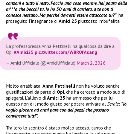
canzoni e tutto il resto. Faccio una cosa enorme, hai paura della
m***a che becchi tu. Io ho 50 anni di carriera, a te non ti
conosce nessuno. Ma perché dovresti essere attaccato tu?”
, ha
proseguito l’insegnante di
Amici 25
piuttosto imbufalita.
La professoressa Anna Pettinelli ha qualcosa da dire a
Opi
#Amici25
pic.twitter.com/W8R0fAsang
— Amici Ufficiale (@AmiciUfficiale)
March 2, 2026
Molto arrabbiata,
Anna Pettinelli
non ha voluto sentire
giustificazioni da parte di
Opi
, che ha cercato a modo suo di
spiegarsi. L’allievo di
Amici 25
ha ammesso che per lui
questo non è il modo giusto per potere arrivare al
Serale
:
“Io
voglio giocare ad armi pare con dei pezzi che possano
convincere tutti”.
Tra loro lo scontro è stato molto acceso, tanto che
l’insegnante a un certo punto ha lasciato la sala prove