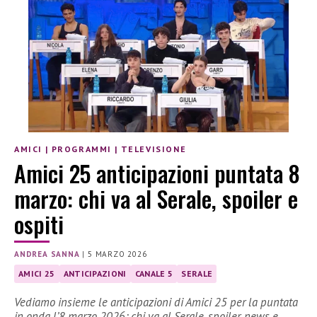
AMICI
|
PROGRAMMI
|
TELEVISIONE
Amici 25 anticipazioni puntata 8
marzo: chi va al Serale, spoiler e
ospiti
ANDREA SANNA
|
5 MARZO 2026
AMICI 25
ANTICIPAZIONI
CANALE 5
SERALE
Vediamo insieme le anticipazioni di Amici 25 per la puntata
in onda l’8 marzo 2026: chi va al Serale, spoiler, news e