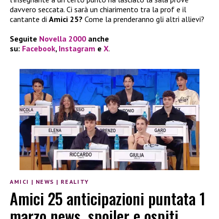
davvero seccata. Ci sarà un chiarimento tra la prof e il
cantante di
Amici 25?
Come la prenderanno gli altri allievi?
Seguite
Novella 2000
anche
su:
Facebook
,
Instagram
e
X
.
AMICI
|
NEWS
|
REALITY
Amici 25 anticipazioni puntata 1
marzo news, spoiler e ospiti