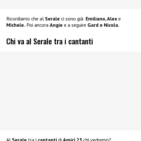
Ricordiamo che al
Serale
ci sono già:
Emiliano, Alex
e
Michele.
Poi ancora
Angie
e a seguire
Gard e Nicola.
Chi va al Serale tra i cantanti
Al
Serale
tra i
cantanti
di
Amici 25
chi vedremo?