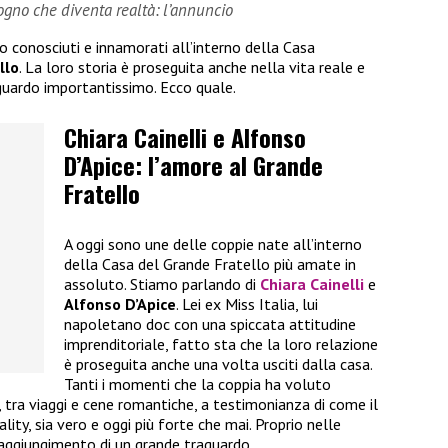
sogno che diventa realtà: l’annuncio
no conosciuti e innamorati all’interno della Casa
llo
. La loro storia è proseguita anche nella vita reale e
guardo importantissimo. Ecco quale.
Chiara Cainelli e Alfonso
D’Apice: l’amore al Grande
Fratello
A oggi sono une delle coppie nate all’interno
della Casa del Grande Fratello più amate in
assoluto. Stiamo parlando di
Chiara Cainelli
e
Alfonso D’Apice
. Lei ex Miss Italia, lui
napoletano doc con una spiccata attitudine
imprenditoriale, fatto sta che la loro relazione
è proseguita anche una volta usciti dalla casa.
Tanti i momenti che la coppia ha voluto
i, tra viaggi e cene romantiche, a testimonianza di come il
ality, sia vero e oggi più forte che mai. Proprio nelle
raggiungimento di un grande traguardo.