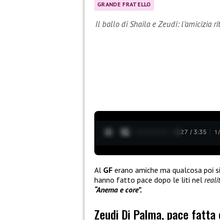
GRANDE FRATELLO
Il ballo di Shaila e Zeudi: l’amicizia ri
0:28 / 3:35
1
Al
GF
erano amiche ma qualcosa poi si
hanno fatto pace dopo le liti nel
real
“Anema e core”.
Zeudi Di Palma, pace fatta 