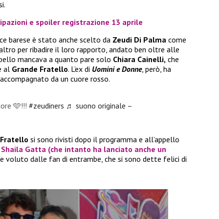
i.
pazioni e spoiler registrazione 13 aprile
rice barese è stato anche scelto da
Zeudi Di Palma
come
tro per ribadire il loro rapporto, andato ben oltre alle
appello mancava a quanto pare solo
Chiara Cainelli,
che
e al
Grande Fratello
. L’ex di
Uomini e Donne
, però, ha
accompagnato da un cuore rosso.
ore 🩵!!!
#zeudiners
♬ suono originale –
Fratello
si sono rivisti dopo il programma e all’appello
e
Shaila Gatta
(che intanto ha lanciato anche un
e voluto dalle fan di entrambe, che si sono dette felici di