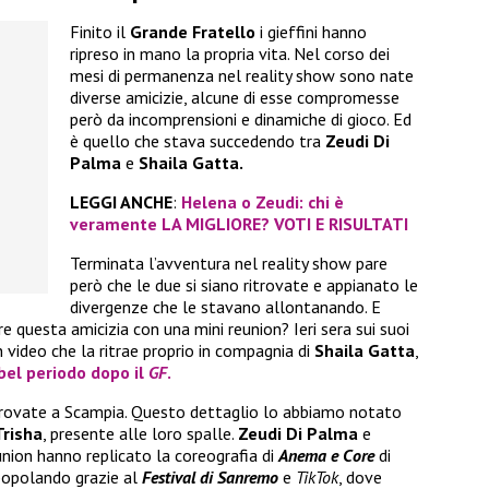
Finito il
Grande Fratello
i gieffini hanno
ripreso in mano la propria vita. Nel corso dei
mesi di permanenza nel reality show sono nate
diverse amicizie, alcune di esse compromesse
però da incomprensioni e dinamiche di gioco. Ed
è quello che stava succedendo tra
Zeudi Di
Palma
e
Shaila Gatta.
LEGGI ANCHE
:
Helena o Zeudi: chi è
veramente LA MIGLIORE? VOTI E RISULTATI
Terminata l’avventura nel reality show pare
però che le due si siano ritrovate e appianato le
divergenze che le stavano allontanando. E
 questa amicizia con una mini reunion? Ieri sera sui suoi
 video che la ritrae proprio in compagnia di
Shaila Gatta
,
bel periodo dopo il
GF
.
ritrovate a Scampia. Questo dettaglio lo abbiamo notato
Trisha
, presente alle loro spalle.
Zeudi Di Palma
e
nion hanno replicato la coreografia di
Anema e Core
di
popolando grazie al
Festival di Sanremo
e
TikTok
, dove