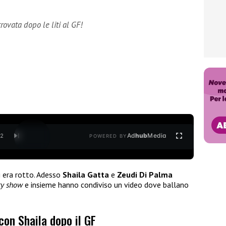
trovata dopo le liti al GF!
Ad
hub
Media
/
2
POWERED BY
 era rotto. Adesso
Shaila Gatta
e
Zeudi Di Palma
ity show
e insieme hanno condiviso un video dove ballano
con Shaila dopo il GF