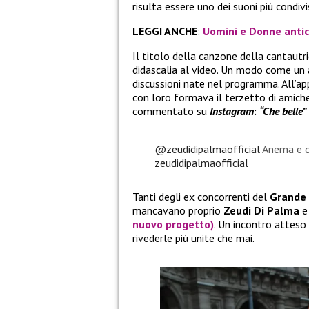
risulta essere uno dei suoni più condivis
LEGGI ANCHE
:
Uomini e Donne antici
Il titolo della canzone della cantaut
didascalia al video. Un modo come un al
discussioni nate nel programma. All’
con loro formava il terzetto di amich
commentato su
Instagram
:
“Che belle”
@zeudidipalmaofficial
Anema e c
zeudidipalmaofficial
Tanti degli ex concorrenti del
Grande 
mancavano proprio
Zeudi Di Palma
nuovo progetto)
. Un incontro atteso 
rivederle più unite che mai.