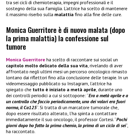
tra sei cicli di chemioterapia, impegni professionali e il
sostegno della sua famiglia. L’attrice ha scelto di mantenere
il massimo riserbo sulla
malattia
fino alla fine delle cure.
Monica Guerritore è di nuovo malata (dopo
la prima malattia) la confessione sul
tumore
Monica Guerritore
ha scelto di raccontare sui social un
capitolo molto delicato della sua vita
, rivelando di aver
affrontato negli ultimi mesi un percorso oncologico rimasto
lontano dai riflettori fino alla conclusione delle terapie. In un
videomessaggio pubblicato su Instagram, l’attrice ha
spiegato che
tutto è iniziato a metà aprile
, durante uno
dei controlli periodici a cui si sottopone: “
Era a metà aprile e a
un controllo che faccio periodicamente, uno dei valori era fuori
norma, il Ca125
“. Si tratta di un marcatore tumorale che,
dopo essere risultato alterato, l’ha spinta a contattare
immediatamente il suo oncologo, il professor Cortesi. “
Pochi
giorni dopo ho fatto la prima chemio, la prima di un ciclo di sei
“,
ha raccontato.