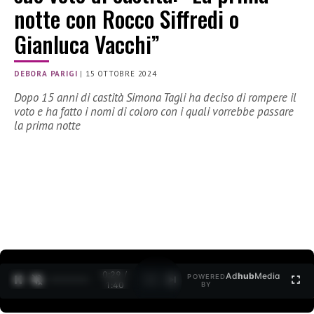
notte con Rocco Siffredi o
Gianluca Vacchi”
DEBORA PARIGI
|
15 OTTOBRE 2024
Dopo 15 anni di castità Simona Tagli ha deciso di rompere il
voto e ha fatto i nomi di coloro con i quali vorrebbe passare
la prima notte
0:30 /
Ad
hub
Media
POWERED
1
/
2
1:40
BY