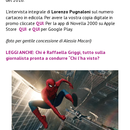
L’intervista integrale di
Lorenzo Pugnaloni
sul numero
cartaceo in edicola. Per avere la vostra copia digitale in
promo cliccate
QUI
. Per la app di Novella 2000 su Apple
Store
QUI
e
QUI
per Google Play.
(foto per gentile concessione di Alessia Macari)
LEGGI ANCHE: Chi è Raffaella Griggi, tutto sulla
giornalista pronta a condurre “Chi l’ha visto?