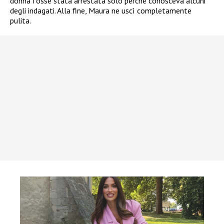
donna fosse stata arrestata solo perché conosceva alcuni
degli indagati. Alla fine, Maura ne uscì completamente
pulita.