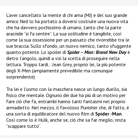
L’aver cancellato la mente di chi ama (MJ) e del suo grande
amico Ned lo ha portato a doversi costruire una nuova vita
che ha davvero pochissimo di umano, tanto che la parte
aracnide “si fa sentire”. La sua solitudine è tangibile, così
come la sua ossessione per un passato che rivorrebbe tra le
sue braccia. Sullo sfondo, un nuovo nemico, tanto sfuggente
quanto potente. Lo spoiler di
Spider – Man: Brand New Day
è
dietro l’angolo, quindi a voi la scelta di proseguire nella
lettura. Troppo tardi… Jean Grey, proprio lei, la più potente
degli X-Men (ampiamente prevedibile ma comunque
sorprendente).
Tra lei e l’uomo con la maschera nasce un lungo duello, sia
fisico che mentale. Ognuno dei due ha più di un motivo per
fare ciò che fa, entrambi hanno tanti fantasmi nel proprio
armadietto. Nel mezzo, il favoloso Punisher che, di fatto, è
una sorta di equilibratore del nuovo film di
Spider -Man
.
Così come lo è Hulk, anche se, ciò che sa far meglio, resta
“scappare tutto”.