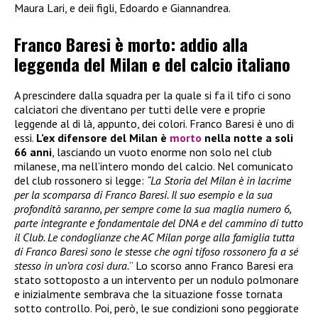
Maura Lari, e deii figli, Edoardo e Giannandrea.
Franco Baresi è morto: addio alla
leggenda del Milan e del calcio italiano
A prescindere dalla squadra per la quale si fa il tifo ci sono
calciatori che diventano per tutti delle vere e proprie
leggende al di là, appunto, dei colori. Franco Baresi è uno di
essi.
L’ex difensore del Milan è
morto
nella notte a soli
66 anni
, lasciando un vuoto enorme non solo nel club
milanese, ma nell’intero mondo del calcio. Nel comunicato
del club rossonero si legge:
“La Storia del Milan è in lacrime
per la scomparsa di Franco Baresi. Il suo esempio e la sua
profondità saranno, per sempre come la sua maglia numero 6,
parte integrante e fondamentale del DNA e del cammino di tutto
il Club. Le condoglianze che AC Milan porge alla famiglia tutta
di Franco Baresi sono le stesse che ogni tifoso rossonero fa a sé
stesso in un’ora così dura.
” Lo scorso anno Franco Baresi era
stato sottoposto a un intervento per un nodulo polmonare
e inizialmente sembrava che la situazione fosse tornata
sotto controllo. Poi, però, le sue condizioni sono peggiorate