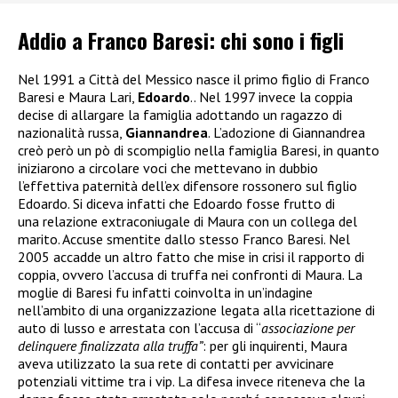
Addio a Franco Baresi: chi sono i figli
Nel 1991 a Città del Messico nasce il primo figlio di Franco
Baresi e Maura Lari,
Edoardo
.. Nel 1997 invece la coppia
decise di allargare la famiglia adottando un ragazzo di
nazionalità russa,
Giannandrea
. L’adozione di Giannandrea
creò però un pò di scompiglio nella famiglia Baresi, in quanto
iniziarono a circolare voci che mettevano in dubbio
l’effettiva paternità dell’ex difensore rossonero sul figlio
Edoardo. Si diceva infatti che Edoardo fosse frutto di
una relazione extraconiugale di Maura con un collega del
marito. Accuse smentite dallo stesso Franco Baresi. Nel
2005 accadde un altro fatto che mise in crisi il rapporto di
coppia, ovvero l’accusa di truffa nei confronti di Maura. La
moglie di Baresi fu infatti coinvolta in un’indagine
nell’ambito di una organizzazione legata alla ricettazione di
auto di lusso e arrestata
con l’accusa di “
associazione per
delinquere finalizzata alla truffa”
: per gli inquirenti, Maura
aveva utilizzato la sua rete di contatti per avvicinare
potenziali vittime tra i vip. La difesa invece riteneva che la