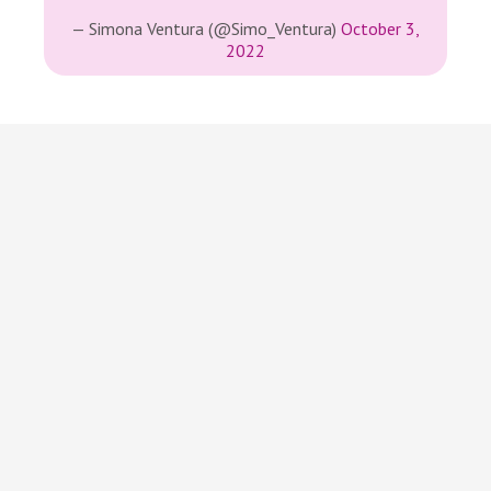
— Simona Ventura (@Simo_Ventura)
October 3,
2022