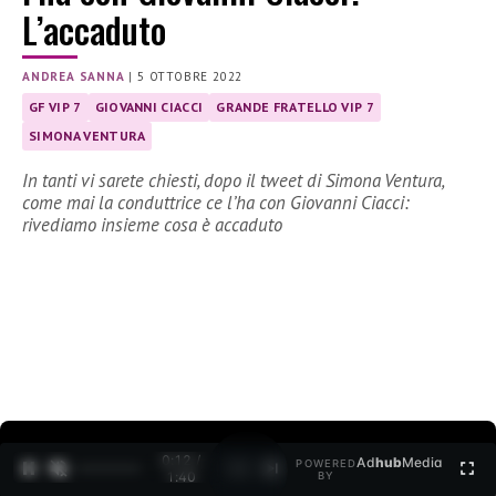
L’accaduto
ANDREA SANNA
|
5 OTTOBRE 2022
GF VIP 7
GIOVANNI CIACCI
GRANDE FRATELLO VIP 7
SIMONA VENTURA
In tanti vi sarete chiesti, dopo il tweet di Simona Ventura,
come mai la conduttrice ce l’ha con Giovanni Ciacci:
rivediamo insieme cosa è accaduto
0:12 /
Ad
hub
Media
POWERED
1
/
2
1:40
BY