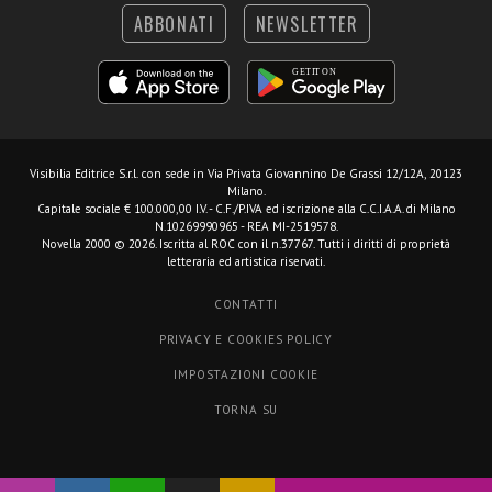
ABBONATI
NEWSLETTER
Visibilia Editrice S.r.l.
con sede in Via Privata Giovannino De Grassi 12/12A, 20123
Milano.
Capitale sociale € 100.000,00 I.V. - C.F./P.IVA ed iscrizione alla C.C.I.A.A. di Milano
N.10269990965 - REA MI-2519578.
Novella 2000 © 2026. Iscritta al ROC con il n.37767. Tutti i diritti di proprietà
letteraria ed artistica riservati.
CONTATTI
PRIVACY E COOKIES POLICY
IMPOSTAZIONI COOKIE
TORNA SU