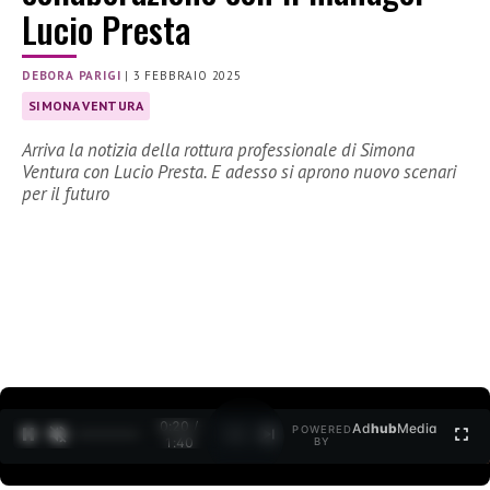
Lucio Presta
DEBORA PARIGI
|
3 FEBBRAIO 2025
SIMONA VENTURA
Arriva la notizia della rottura professionale di Simona
Ventura con Lucio Presta. E adesso si aprono nuovo scenari
per il futuro
0:21 /
Ad
hub
Media
POWERED
1
/
2
1:40
BY