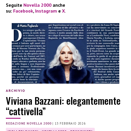
Seguite
Novella 2000
anche
su:
Facebook
,
Instagram
e
X
.
ARCHIVIO
Viviana Bazzani: elegantemente
“cattivella”
REDAZIONE NOVELLA 2000
|
13 FEBBRAIO 2026