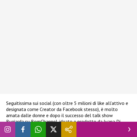
Seguitissima sui social (con oltre 5 milioni di like all’attivo e
designata come Creator da Facebook stesso), è molto
amata dalle donne e dopo il successo del talk show
Bugiarda su BomChannel, ideato e prodotto da Ivana Di
Sapio, in cui ha intervistato ex concorrenti e vincitori del
Grande Fratello, continuerà la sua partecipazione a