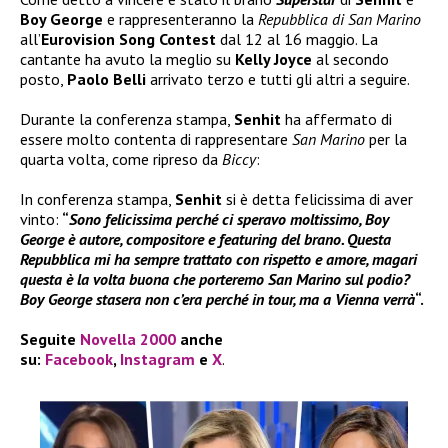
Boy George
e rappresenteranno la
Repubblica di San Marino
all’
Eurovision Song Contest
dal 12 al 16 maggio. La
cantante ha avuto la meglio su
Kelly Joyce
al secondo
posto,
Paolo Belli
arrivato terzo e tutti gli altri a seguire.
Durante la conferenza stampa,
Senhit
ha affermato di
essere molto contenta di rappresentare
San Marino
per la
quarta volta, come ripreso da
Biccy
:
In conferenza stampa,
Senhit
si è detta felicissima di aver
vinto:
“
Sono felicissima perché ci speravo moltissimo, Boy
George è autore, compositore e featuring del brano. Questa
Repubblica mi ha sempre trattato con rispetto e amore, magari
questa è la volta buona che porteremo San Marino sul podio?
Boy George stasera non c’era perché in tour, ma a Vienna verrà
“.
Seguite
Novella 2000
anche
su:
Facebook
,
Instagram
e
X
.