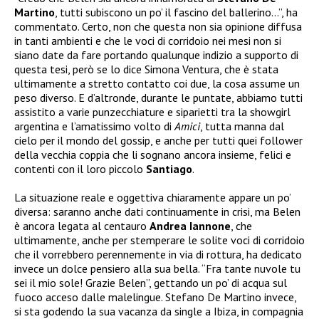
Martino
, tutti subiscono un po’ il fascino del ballerino…”, ha
commentato. Certo, non che questa non sia opinione diffusa
in tanti ambienti e che le voci di corridoio nei mesi non si
siano date da fare portando qualunque indizio a supporto di
questa tesi, però se lo dice Simona Ventura, che è stata
ultimamente a stretto contatto coi due, la cosa assume un
peso diverso. E d’altronde, durante le puntate, abbiamo tutti
assistito a varie punzecchiature e siparietti tra la showgirl
argentina e l’amatissimo volto di
Amici
, tutta manna dal
cielo per il mondo del gossip, e anche per tutti quei follower
della vecchia coppia che li sognano ancora insieme, felici e
contenti con il loro piccolo
Santiago
.
La situazione reale e oggettiva chiaramente appare un po’
diversa: saranno anche dati continuamente in crisi, ma Belen
è ancora legata al centauro
Andrea Iannone
, che
ultimamente, anche per stemperare le solite voci di corridoio
che il vorrebbero perennemente in via di rottura, ha dedicato
invece un dolce pensiero alla sua bella. “F
ra tante nuvole tu
sei il mio sole! Grazie Belen”, gettando un po’ di acqua sul
fuoco acceso dalle malelingue. Stefano De Martino invece,
si sta godendo la sua vacanza da single a Ibiza, in compagnia