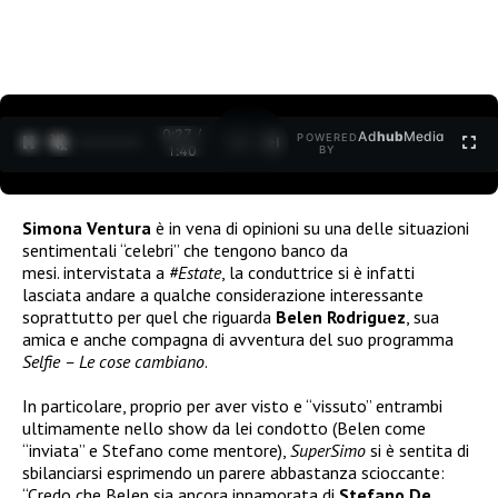
0:27 /
Ad
hub
Media
POWERED
1
/
2
1:40
BY
Simona Ventura
è in vena di opinioni su una delle situazioni
sentimentali “celebri” che tengono banco da
mesi. intervistata a
#Estate
, la conduttrice si è infatti
lasciata andare a qualche considerazione interessante
soprattutto per quel che riguarda
Belen Rodriguez
, sua
amica e anche compagna di avventura del suo programma
Selfie – Le cose cambiano
.
In particolare, proprio per aver visto e “vissuto” entrambi
ultimamente nello show da lei condotto (Belen come
“inviata” e Stefano come mentore),
SuperSimo
si è sentita di
sbilanciarsi esprimendo un parere abbastanza scioccante:
“Credo che Belen sia ancora innamorata di
Stefano De