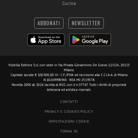
Cucina
ABBONATI
NEWSLETTER
Visibilia Editrice S.r.l.
con sede in Via Privata Giovannino De Grassi 12/12A, 20123
Milano.
Capitale sociale € 100.000,00 I.V. - C.F./P.IVA ed iscrizione alla C.C.I.A.A. di Milano
N.10269990965 - REA MI-2519578.
Novella 2000 © 2026. Iscritta al ROC con il n.37767. Tutti i diritti di proprietà
letteraria ed artistica riservati.
CONTATTI
PRIVACY E COOKIES POLICY
IMPOSTAZIONI COOKIE
TORNA SU