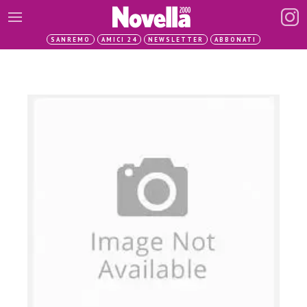
SANREMO
AMICI 24
NEWSLETTER
ABBONATI