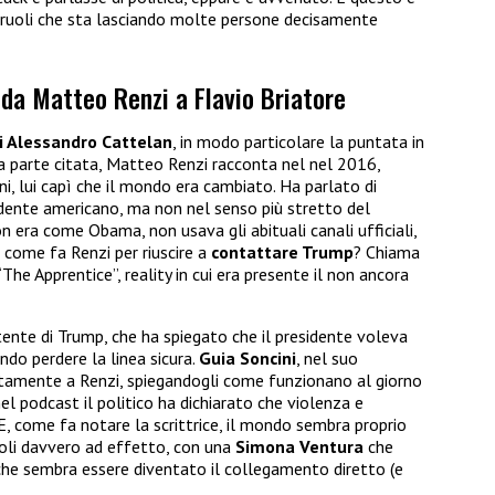
 ruoli che sta lasciando molte persone decisamente
: da Matteo Renzi a Flavio Briatore
di Alessandro Cattelan
, in modo particolare la puntata in
la parte citata, Matteo Renzi racconta nel nel 2016,
ni, lui capì che il mondo era cambiato. Ha parlato di
idente americano, ma non nel senso più stretto del
n era come Obama, non usava gli abituali canali ufficiali,
a come fa Renzi per riuscire a
contattare Trump
? Chiama
The Apprentice”, reality in cui era presente il non ancora
ente di Trump, che ha spiegato che il presidente voleva
ndo perdere la linea sicura.
Guia Soncini
, nel suo
ettamente a Renzi, spiegandogli come funzionano al giorno
 nel podcast il politico ha dichiarato che violenza e
, come fa notare la scrittrice, il mondo sembra proprio
ruoli davvero ad effetto, con una
Simona Ventura
che
he sembra essere diventato il collegamento diretto (e