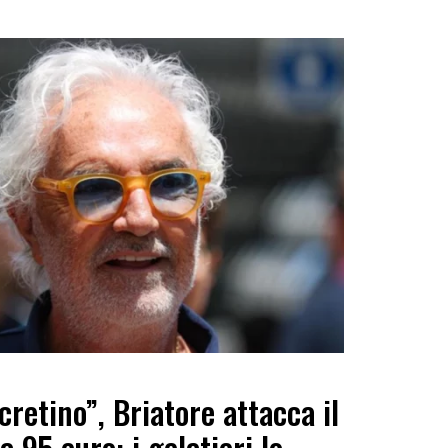
retino”, Briatore attacca il
 95 euro: i gelatieri lo