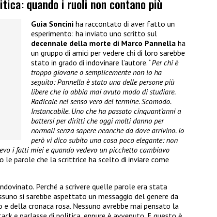
itica: quando i ruoli non contano più
Guia Soncini
ha raccontato di aver fatto un
esperimento: ha inviato uno scritto sul
decennale della morte di Marco Pannella
ha
un gruppo di amici per vedere chi di loro sarebbe
stato in grado di indovinare l’autore. “
Per chi è
troppo giovane o semplicemente non lo ha
seguito: Pannella è stato una delle persone più
libere che io abbia mai avuto modo di studiare.
Radicale nel senso vero del termine. Scomodo.
Instancabile. Uno che ha passato cinquant’anni a
battersi per diritti che oggi molti danno per
normali senza sapere neanche da dove arrivino. Io
però vi dico subito una cosa poco elegante: non
cevo i fatti miei e quando vedevo un picchetto cambiavo
o le parole che la scrittrice ha scelto di inviare come
ndovinato. Perché a scrivere quelle parole era stata
ssuno si sarebbe aspettato un messaggio del genere da
o e della cronaca rosa. Nessuno avrebbe mai pensato la
ack e parlasse di politica, eppure è avvenuto. E questo è