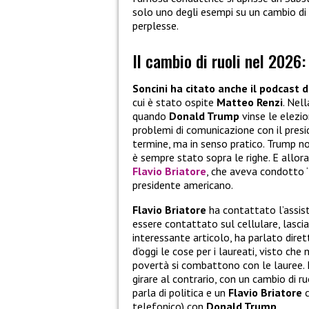
solo uno degli esempi su un cambio di
perplesse.
Il cambio di ruoli nel 2026
Soncini ha citato anche il podcast 
cui è stato ospite
Matteo Renzi
. Nel
quando
Donald Trump
vinse le elezio
problemi di comunicazione con il pres
termine, ma in senso pratico. Trump no
è sempre stato sopra le righe. E allor
Flavio Briatore
, che aveva condotto “
presidente americano.
Flavio Briatore
ha contattato l’assist
essere contattato sul cellulare, lascia
interessante articolo, ha parlato dir
d’oggi le cose per i laureati, visto che
povertà si combattono con le lauree. E
girare al contrario, con un cambio di 
parla di politica e un
Flavio Briatore
c
telefonico) con
Donald Trump
.