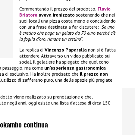
Commentando il prezzo del prodotto,
Flavio
Briatore
aveva ironizzato
sostenendo che nei
suoi locali una pizza costa meno e concludendo
con una frase destinata a far discutere: “
Se uno
è cretino che paga un gelato da 70 euro perché c’è
la foglia d’oro, rimane un cretino
“.
La replica di
Vincenzo Paparella
non si è fatta
attendere. Attraverso un video pubblicato sui
social, il gelatiere ha spiegato che quel cono
da passeggio, ma come
un’esperienza gastronomica
a di esclusivo. Ha inoltre precisato che
il prezzo non
l’utilizzo di zafferano puro, una delle spezie più pregiate
odotto viene realizzato su prenotazione e che,
e negli anni, oggi esiste una lista d’attesa di circa 150
 Mokambo continua