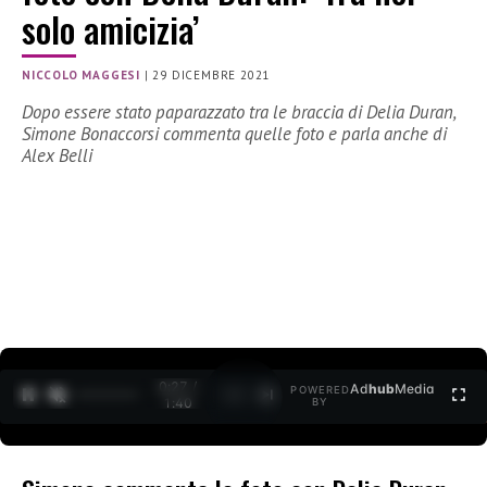
solo amicizia’
NICCOLO MAGGESI
|
29 DICEMBRE 2021
Dopo essere stato paparazzato tra le braccia di Delia Duran,
Simone Bonaccorsi commenta quelle foto e parla anche di
Alex Belli
0:27 /
Ad
hub
Media
POWERED
1
/
2
1:40
BY