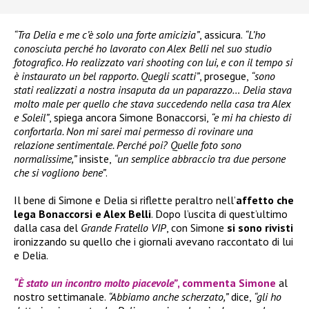
“Tra Delia e me c’è solo una forte amicizia”
, assicura.
“L’ho
conosciuta perché ho lavorato con Alex Belli nel suo studio
fotografico. Ho realizzato vari shooting con lui, e con il tempo si
è instaurato un bel rapporto. Quegli scatti”
, prosegue,
“sono
stati realizzati a nostra insaputa da un paparazzo… Delia stava
molto male per quello che stava succedendo nella casa tra Alex
e Soleil”
, spiega ancora Simone Bonaccorsi,
“e mi ha chiesto di
confortarla. Non mi sarei mai permesso di rovinare una
relazione sentimentale. Perché poi? Quelle foto sono
normalissime,”
insiste,
“un semplice abbraccio tra due persone
che si vogliono bene”
.
Il bene di Simone e Delia si riflette peraltro nell’
affetto che
lega Bonaccorsi e Alex Belli
. Dopo l’uscita di quest’ultimo
dalla casa del
Grande Fratello VIP
, con Simone
si sono rivisti
ironizzando su quello che i giornali avevano raccontato di lui
e Delia.
“È stato un incontro molto piacevole”
, commenta Simone
al
nostro settimanale.
“Abbiamo anche scherzato,”
dice,
“gli ho