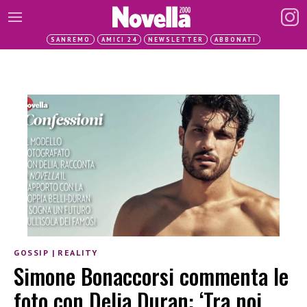
SANREMO
AMICI 24
NEWSLETTER
ABBONATI
GOSSIP
|
REALITY
Simone Bonaccorsi commenta le
foto con Delia Duran: ‘Tra noi