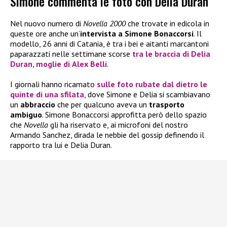
Simone commenta le foto con Delia Duran
Nel nuovo numero di
Novella 2000
che trovate in edicola in
queste ore anche un’
intervista a Simone Bonaccorsi
. Il
modello, 26 anni di Catania, è tra i bei e aitanti marcantoni
paparazzati nelle settimane scorse
tra le braccia di
Delia
Duran
, moglie di
Alex Belli
.
I giornali hanno ricamato
sulle
foto rubate
dal dietro le
quinte di una
sfilata
, dove Simone e Delia si scambiavano
un
abbraccio
che per qualcuno aveva un
trasporto
ambiguo
. Simone Bonaccorsi approfitta però dello spazio
che
Novella
gli ha riservato e, ai microfoni del nostro
Armando Sanchez, dirada le nebbie del gossip definendo il
rapporto tra lui e Delia Duran.