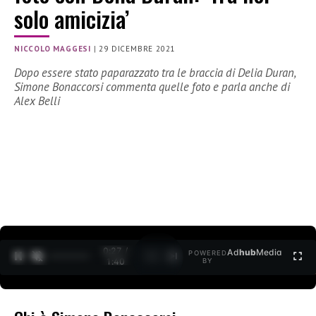
solo amicizia’
NICCOLO MAGGESI
|
29 DICEMBRE 2021
Dopo essere stato paparazzato tra le braccia di Delia Duran,
Simone Bonaccorsi commenta quelle foto e parla anche di
Alex Belli
0:27 /
Ad
hub
Media
POWERED
1
/
2
1:40
BY