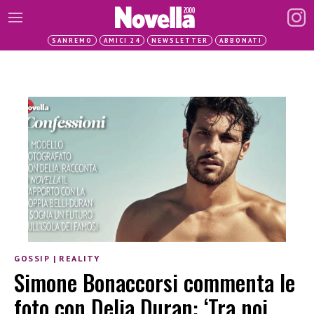
SANREMO
AMICI 24
NEWSLETTER
ABBONATI
GOSSIP
|
REALITY
Simone Bonaccorsi commenta le
foto con Delia Duran: ‘Tra noi