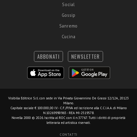
Social
Gossip
Sanremo
Cucina
ABBONATI
NEWSLETTER
Visibilia Editrice S.r.l.
con sede in Via Privata Giovannino De Grassi 12/12A, 20123
Milano.
Capitale sociale € 100.000,00 I.V. - C.F./P.IVA ed iscrizione alla C.C.I.A.A. di Milano
N.10269990965 - REA MI-2519578.
Novella 2000 © 2026. Iscritta al ROC con il n.37767. Tutti i diritti di proprietà
letteraria ed artistica riservati.
CONTATTI