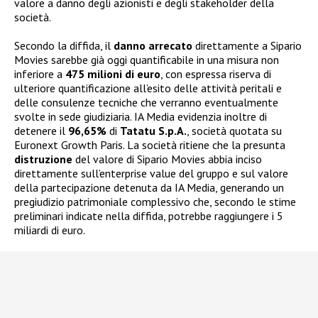
valore a danno degli azionisti e degli stakeholder della
società.
Secondo la diffida, il
danno
arrecato
direttamente a Sipario
Movies sarebbe già oggi quantificabile in una misura non
inferiore a
475 milioni di euro
, con espressa riserva di
ulteriore quantificazione all’esito delle attività peritali e
delle consulenze tecniche che verranno eventualmente
svolte in sede giudiziaria. IA Media evidenzia inoltre di
detenere il
96,65%
di
Tatatu S.p.A.
, società quotata su
Euronext Growth Paris. La società ritiene che la presunta
distruzione
del valore di Sipario Movies abbia inciso
direttamente sull’enterprise value del gruppo e sul valore
della partecipazione detenuta da IA Media, generando un
pregiudizio patrimoniale complessivo che, secondo le stime
preliminari indicate nella diffida, potrebbe raggiungere i 5
miliardi di euro.