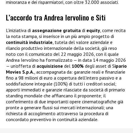
minoranza e dei risparmiatori, con oltre 32.000 associati.
L’accordo tra Andrea Iervolino e Siti
L’iniziativa di
assegnazione gratuita
di
equity
, come recita
la nota stampa, si inserisce in un più ampio progetto di
continuità
industriale
, tutela del valore aziendale e
rilancio produttivo internazionale della società, già reso
noto con il comunicato del 22 maggio 2026, con il quale
Andrea Iervolino ha formalizzato — in data 14 maggio 2026
— un’offerta di
acquisizione
del
100%
degli asset di S
ipario
Movies S.p.A.
, accompagnata da: garanzie reali e finanziarie
fino a 98 milioni di euro a copertura dell’intero passivo e a
soddisfazione integrale (100%) di tutti i creditori social;
apporti immediati e garanzie rilasciate da società di primario
standing mondiale che affiancano il proponente; il
conferimento di due importanti opere cinematografiche già
pronte a generare flussi sui mercati internazionali; una
richiesta di accoglimento attraverso la procedura di
concordato preventivo in continuità aziendale.