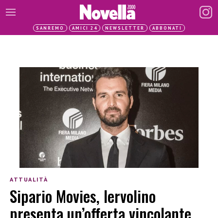
SANREMO
AMICI 24
NEWSLETTER
ABBONATI
ATTUALITÀ
Sipario Movies, Iervolino
presenta un’offerta vincolante