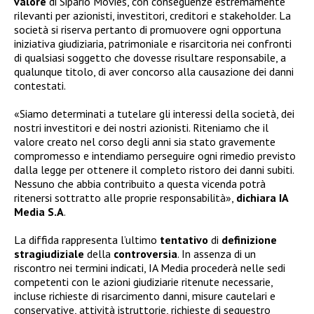
valore
di Sipario Movies, con conseguenze estremamente
rilevanti per azionisti, investitori, creditori e stakeholder. La
società si riserva pertanto di promuovere ogni opportuna
iniziativa giudiziaria, patrimoniale e risarcitoria nei confronti
di qualsiasi soggetto che dovesse risultare responsabile, a
qualunque titolo, di aver concorso alla causazione dei danni
contestati.
«Siamo determinati a tutelare gli interessi della società, dei
nostri investitori e dei nostri azionisti. Riteniamo che il
valore creato nel corso degli anni sia stato gravemente
compromesso e intendiamo perseguire ogni rimedio previsto
dalla legge per ottenere il completo ristoro dei danni subiti.
Nessuno che abbia contribuito a questa vicenda potrà
ritenersi sottratto alle proprie responsabilità»,
dichiara IA
Media S.A
.
La diffida rappresenta l’ultimo
tentativo
di
definizione
stragiudiziale
della
controversia
. In assenza di un
riscontro nei termini indicati, IA Media procederà nelle sedi
competenti con le azioni giudiziarie ritenute necessarie,
incluse richieste di risarcimento danni, misure cautelari e
conservative, attività istruttorie, richieste di sequestro