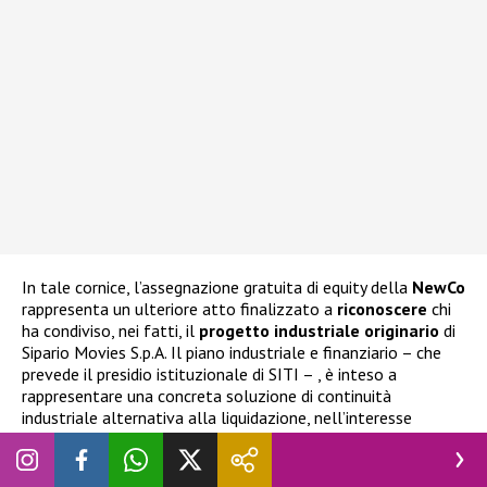
In tale cornice, l’assegnazione gratuita di equity della
NewCo
rappresenta un ulteriore atto finalizzato a
riconoscere
chi
ha condiviso, nei fatti, il
progetto industriale originario
di
Sipario Movies S.p.A. Il piano industriale e finanziario – che
prevede il presidio istituzionale di SITI – , è inteso a
rappresentare una concreta soluzione di continuità
industriale alternativa alla liquidazione, nell’interesse
oggettivo dei creditori, dei lavoratori, degli azionisti di
minoranza e del valore industriale costruito negli anni.