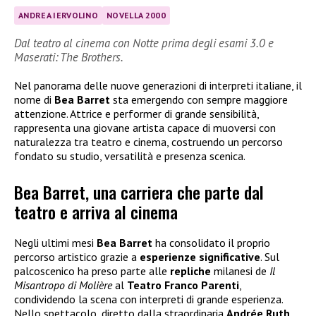
ANDREA IERVOLINO
NOVELLA 2000
Dal teatro al cinema con Notte prima degli esami 3.0 e
Maserati: The Brothers.
Nel panorama delle nuove generazioni di interpreti italiane, il
nome di
Bea
Barret
sta emergendo con sempre maggiore
attenzione. Attrice e performer di grande sensibilità,
rappresenta una giovane artista capace di muoversi con
naturalezza tra teatro e cinema, costruendo un percorso
fondato su studio, versatilità e presenza scenica.
Bea Barret, una carriera che parte dal
teatro e arriva al cinema
Negli ultimi mesi
Bea
Barret
ha consolidato il proprio
percorso artistico grazie a
esperienze
significative
. Sul
palcoscenico ha preso parte alle
repliche
milanesi de
Il
Misantropo di Molière
al
Teatro
Franco
Parenti
,
condividendo la scena con interpreti di grande esperienza.
Nello spettacolo, diretto dalla straordinaria
Andrée Ruth