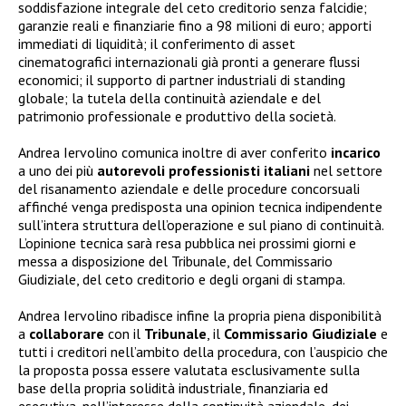
soddisfazione integrale del ceto creditorio senza falcidie;
garanzie reali e finanziarie fino a 98 milioni di euro; apporti
immediati di liquidità; il conferimento di asset
cinematografici internazionali già pronti a generare flussi
economici; il supporto di partner industriali di standing
globale; la tutela della continuità aziendale e del
patrimonio professionale e produttivo della società.
Andrea Iervolino comunica inoltre di aver conferito
incarico
a uno dei più
autorevoli
professionisti
italiani
nel settore
del risanamento aziendale e delle procedure concorsuali
affinché venga predisposta una opinion tecnica indipendente
sull’intera struttura dell’operazione e sul piano di continuità.
L’opinione tecnica sarà resa pubblica nei prossimi giorni e
messa a disposizione del Tribunale, del Commissario
Giudiziale, del ceto creditorio e degli organi di stampa.
Andrea Iervolino ribadisce infine la propria piena disponibilità
a
collaborare
con il
Tribunale
, il
Commissario Giudiziale
e
tutti i creditori nell’ambito della procedura, con l’auspicio che
la proposta possa essere valutata esclusivamente sulla
base della propria solidità industriale, finanziaria ed