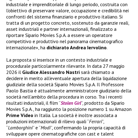
industriale e imprenditoriale di lungo periodo, costruita con
l’obiettivo di preservare valore, occupazione e credibilità nei
confronti del sistema finanziario e produttivo italiano. Si
tratta di un progetto concreto, sostenuto da garanzie reali,
asset industriali e partner internazionali, finalizzato a
riportare Sipario Movies S.p.A. a essere un operatore
competitivo e produttivo nel panorama cinematografico
internazionale», ha
dichiarato Andrea
Iervolino
.
La proposta si inserisce in un contesto industriale e
procedurale particolarmente rilevante. In data 27 maggio
2026 il
Giudice Alessandro
Nastri
sarà chiamato a
decidere in merito all’eventuale apertura della liquidazione
giudiziale della società Sipario Movies S.p.A. Il Professore
Paolo Bastia è attualmente amministratore giudiziario della
società nell’ambito della procedura in corso. Tra i recenti
risultati industriali, il film “
Stolen Girl
”, prodotto da Sipario
Movies S.p.A., ha raggiunto la posizione numero 1 su Amazon
Prime Video
in Italia. La società è inoltre associata a
produzioni internazionali di rilievo quali “
Ferrari
”,
“
Lamborghini
” e “
Modì
”, confermando la propria capacità di
sviluppare opere cinematografiche con cast e talent