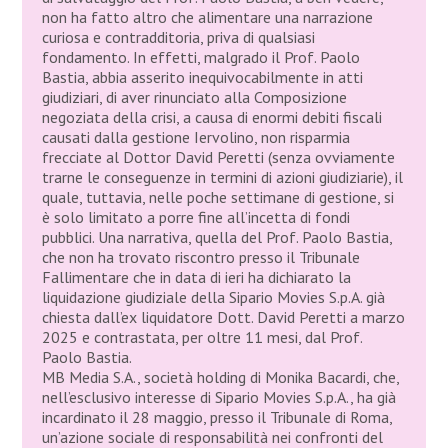
non ha fatto altro che alimentare una narrazione
curiosa e contradditoria, priva di qualsiasi
fondamento. In effetti, malgrado il Prof. Paolo
Bastia, abbia asserito inequivocabilmente in atti
giudiziari, di aver rinunciato alla Composizione
negoziata della crisi, a causa di enormi debiti fiscali
causati dalla gestione Iervolino, non risparmia
frecciate al Dottor David Peretti (senza ovviamente
trarne le conseguenze in termini di azioni giudiziarie), il
quale, tuttavia, nelle poche settimane di gestione, si
è solo limitato a porre fine all’incetta di fondi
pubblici. Una narrativa, quella del Prof. Paolo Bastia,
che non ha trovato riscontro presso il Tribunale
Fallimentare che in data di ieri ha dichiarato la
liquidazione giudiziale della Sipario Movies S.p.A. già
chiesta dall’ex liquidatore Dott. David Peretti a marzo
2025 e contrastata, per oltre 11 mesi, dal Prof.
Paolo Bastia.
MB Media S.A., società holding di Monika Bacardi, che,
nell’esclusivo interesse di Sipario Movies S.p.A., ha già
incardinato il 28 maggio, presso il Tribunale di Roma,
un’azione sociale di responsabilità nei confronti del