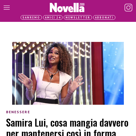
SANREMO
AMICI 24
NEWSLETTER
ABBONATI
BENESSERE
Samira Lui, cosa mangia davvero
per mantenersi così in forma