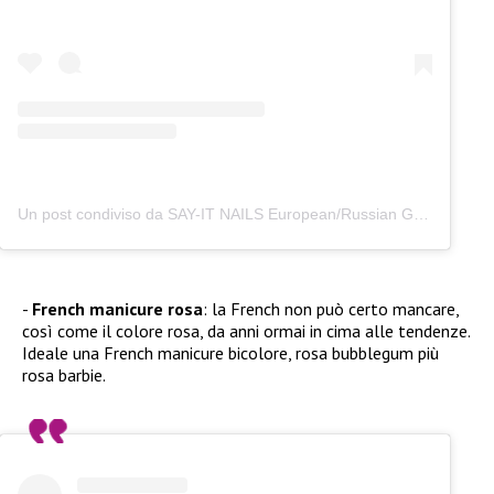
Un post condiviso da SAY-IT NAILS European/Russian Gel Manicure – Manhattan (@say.it.nails)
French manicure rosa
: la French non può certo mancare,
così come il colore rosa, da anni ormai in cima alle tendenze.
Ideale una French manicure bicolore, rosa bubblegum più
rosa barbie.