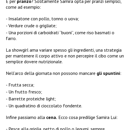
E per
pranzo
? Solitamente Samira opta per pranzi semplici,
come ad esempio:
Insalatone con pollo, tonno o uova;
Verdure crude o grigliate;
Una porzioni di carboidrati “buoni”, come riso basmati o
farro.
La showgirl ama variare spesso gli ingredienti, una strategia
per mantenere il corpo attivo e non percepire il cibo come un
semplice dovere nutrizionale.
Nell’arco della giornata non possono mancare
gli spuntini
:
Frutta secca;
Un frutto fresco;
Barrette proteiche light;
Un quadratino di cioccolato fondente.
Infine passiamo alla
cena.
Ecco cosa predilige Samira Lui:
Pesce alla griglia, petto di pollo o legumi, sempre