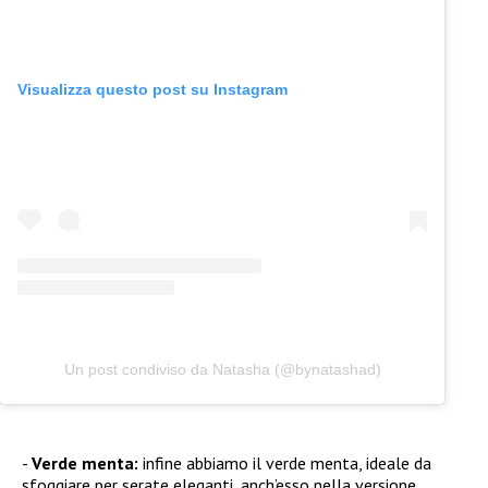
Visualizza questo post su Instagram
Un post condiviso da Natasha (@bynatashad)
Verde menta:
infine abbiamo il verde menta, ideale da
sfoggiare per serate eleganti, anch’esso nella versione