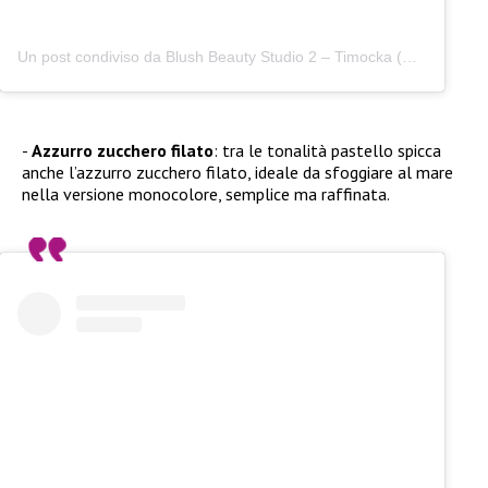
Un post condiviso da Blush Beauty Studio 2 – Timocka (@blush_studioo2)
Azzurro zucchero filato
: tra le tonalità pastello spicca
anche l’azzurro zucchero filato, ideale da sfoggiare al mare
nella versione monocolore, semplice ma raffinata.