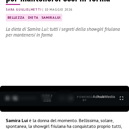
SARA GUGLIELMETTI
|
10 MAGGIO 2026
BELLEZZA
DIETA
SAMIRA LUI
La dieta di Samira Lui: tutti i segreti della showgirl friulana
per mantenersi in forma
0:30 /
Ad
hub
Media
POWERED
1
/
2
3:35
BY
Samira Lui
è la donna del momento. Bellissima, solare,
spontanea, la showgirl friulana ha conquistato proprio tutti,