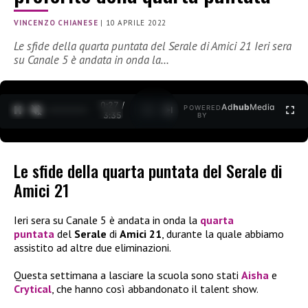
VINCENZO CHIANESE
|
10 APRILE 2022
Le sfide della quarta puntata del Serale di Amici 21 Ieri sera
su Canale 5 è andata in onda la…
0:27 /
Ad
hub
Media
POWERED
1
/
2
3:35
BY
Le sfide della quarta puntata del Serale di
Amici 21
Ieri sera su Canale 5 è andata in onda la
quarta
puntata
del
Serale
di
Amici 21
, durante la quale abbiamo
assistito ad altre due eliminazioni.
Questa settimana a lasciare la scuola sono stati
Aisha
e
Crytical
, che hanno così abbandonato il talent show.