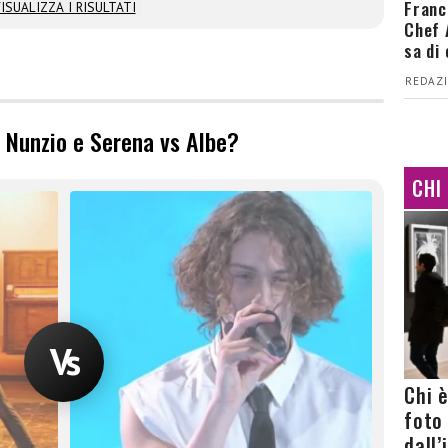
Franc
ISUALIZZA I RISULTATI
Chef 
sa di
REDAZI
da Nunzio e Serena vs Albe?
CHI
Chi 
foto
dall