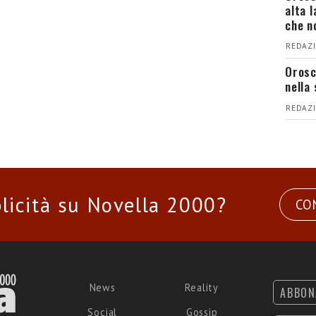
alta 
che n
REDAZI
Orosc
nella 
REDAZI
licità su Novella 2000?
CO
News
Reality
ABBON
Social
Gossip