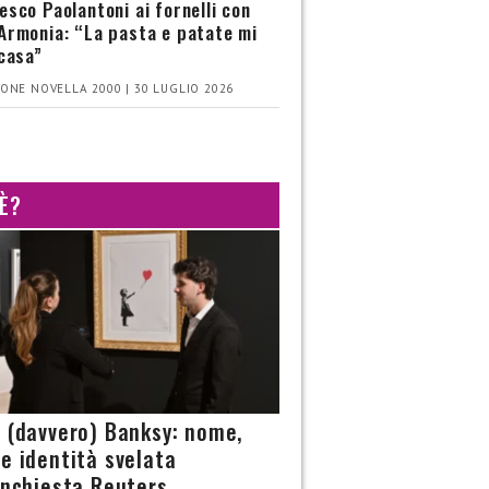
esco Paolantoni ai fornelli con
Armonia: “La pasta e patate mi
 casa”
ONE NOVELLA 2000 | 30 LUGLIO 2026
 È?
è (davvero) Banksy: nome,
 e identità svelata
’inchiesta Reuters