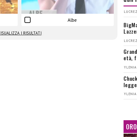
LUCREZ
Albe
BigMa
Lazze
ISUALIZZA I RISULTATI
LUCREZ
Grand
età, 
YLENIA
Chuck
legge
YLENIA
ORO