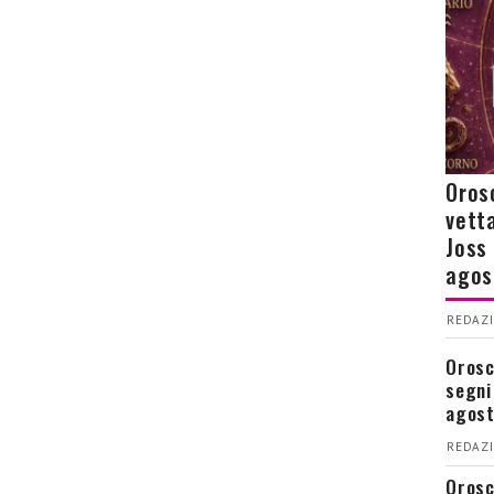
Orosc
vetta
Joss
agos
REDAZI
Orosco
segni
agos
REDAZI
Orosc