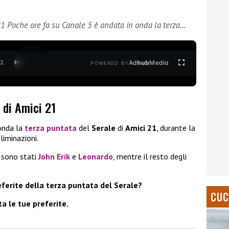
 21 Poche ore fa su Canale 5 è andata in onda la terza…
Ad
hub
Media
/
2
POWERED BY
 di Amici 21
onda la
terza puntata
del
Serale
di
Amici 21
, durante la
liminazioni.
 sono stati
John Erik
e
Leonardo
, mentre il resto degli
eferite della terza puntata del Serale?
CUC
a le tue preferite.