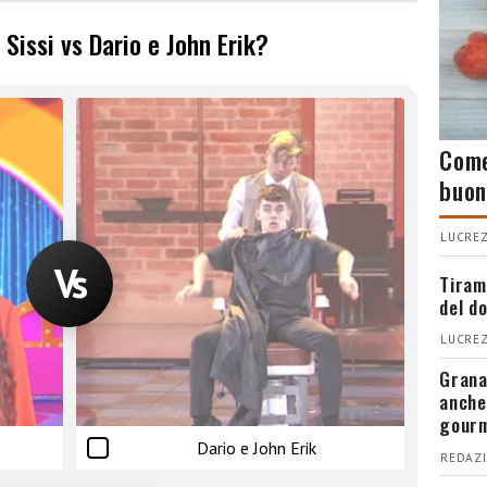
 Sissi vs Dario e John Erik?
Come
buon
LUCREZ
Tiram
del d
LUCREZ
Grana
anche
gour
Dario e John Erik
REDAZI