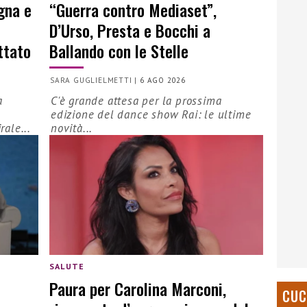
ogna e
“Guerra contro Mediaset”,
D’Urso, Presta e Bocchi a
ttato
Ballando con le Stelle
SARA GUGLIELMETTI
|
6 AGO 2026
a
C'è grande attesa per la prossima
edizione del dance show Rai: le ultime
rale...
novità...
SALUTE
Paura per Carolina Marconi,
CUC