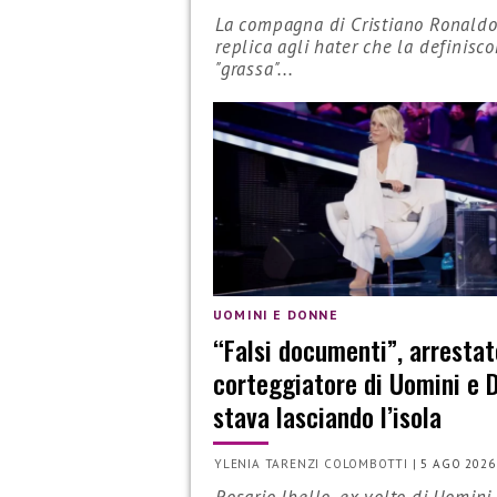
La compagna di Cristiano Ronald
replica agli hater che la definisc
"grassa"...
UOMINI E DONNE
“Falsi documenti”, arrestat
corteggiatore di Uomini e 
stava lasciando l’isola
YLENIA TARENZI COLOMBOTTI
|
5 AGO 2026
Rosario Ibello, ex volto di Uomini