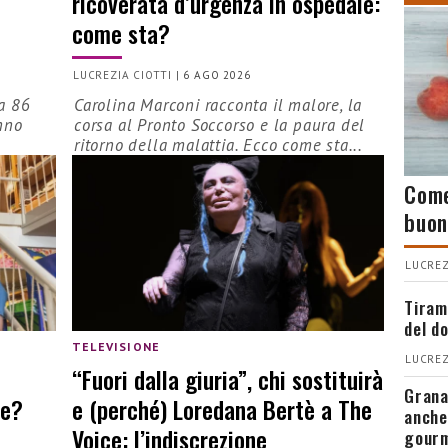
ricoverata d’urgenza in ospedale:
come sta?
LUCREZIA CIOTTI
|
6 AGO 2026
a 86
Carolina Marconi racconta il malore, la
nno
corsa al Pronto Soccorso e la paura del
ritorno della malattia. Ecco come sta...
Come
buon
LUCREZ
Tiram
del d
TELEVISIONE
LUCREZ
“Fuori dalla giuria”, chi sostituirà
Grana
re?
e (perché) Loredana Bertè a The
anche
Voice: l’indiscrezione
gour