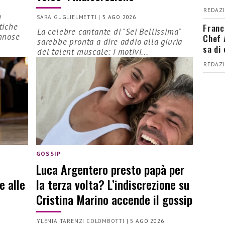
REDAZI
h
SARA GUGLIELMETTI
|
5 AGO 2026
Franc
tiche
La celebre cantante di "Sei Bellissima"
nnose
Chef 
sarebbe pronta a dire addio alla giuria
sa di
del talent muscale: i motivi...
REDAZI
GOSSIP
Luca Argentero presto papà per
e alle
la terza volta? L’indiscrezione su
Cristina Marino accende il gossip
YLENIA TARENZI COLOMBOTTI
|
5 AGO 2026