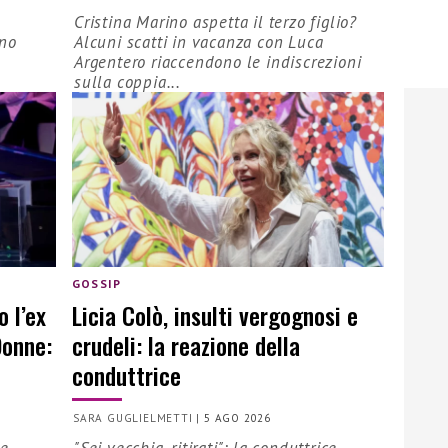
o
Cristina Marino aspetta il terzo figlio?
ono
Alcuni scatti in vacanza con Luca
Argentero riaccendono le indiscrezioni
sulla coppia...
GOSSIP
o l’ex
Licia Colò, insulti vergognosi e
Donne:
crudeli: la reazione della
conduttrice
SARA GUGLIELMETTI
|
5 AGO 2026
 e
"Sei vecchia, ritirati": la conduttrice