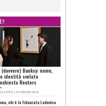
 È?
è (davvero) Banksy: nome,
 e identità svelata
’inchiesta Reuters
IA CIOTTI | 13 GIUGNO 2026
ma, chi è la fidanzata Lodovica