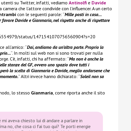
 utenti su Twitter, infatti, vediamo
Antinolfi
e
Davide
 camera che l’attore condivide con l’influencer. A un certo
ntrambi
con le seguenti parole: “
Mille posti in casa…
 favore Davide e Gianmaria, nel rispetto anche di rispettare
fy96554979/status/1471541070756560904?s=20
ice all’amico: “
Dai, andiamo da un’altra parte. Proprio la
oprio…
“. In molti sul web non si sono trovati per nulla
ge. C’è, infatti, chi ha affermato: “
Ma non è anche la
le stanze del GF, ovvero uno spazio dove tutti i
 però la scelta di Gianmaria e Davide, meglio andarsene che
ni momento.
” Altri invece hanno dichiarato: “
Soleil non sa
 modo, lo stesso
Gianmaria
, come riporta anche il sito
 mi aveva chiesto lui di andare a parlare in
e ‘ma no, che cosa ci fai tuo qui? Te porti energie