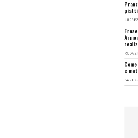
Pranz
piatt
LUCREZ
Fresel
Armon
reali
REDAZI
Come 
e mat
SARA G