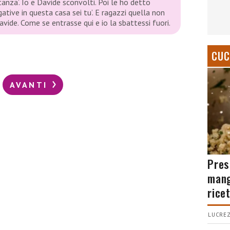
anza’. Io e Davide sconvolti. Poi le ho detto
gative in questa casa sei tu’. E ragazzi quella non
vide. Come se entrasse qui e io la sbattessi fuori.
CUC
AVANTI
Pres
mang
rice
LUCREZ