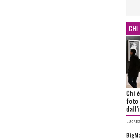
CHI
Chi 
foto
dall
LUCREZ
BigMa