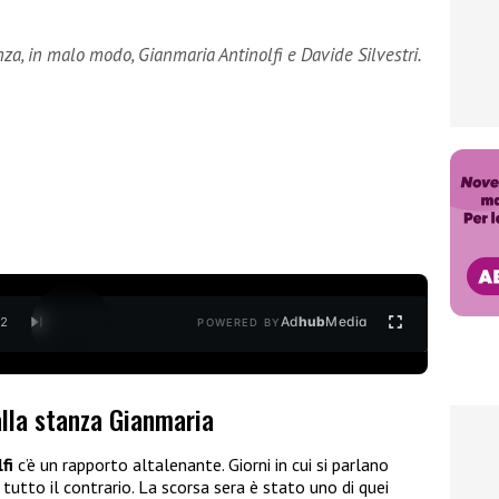
nza, in malo modo, Gianmaria Antinolfi e Davide Silvestri.
Ad
hub
Media
/
2
POWERED BY
alla stanza Gianmaria
fi
c’è un rapporto altalenante. Giorni in cui si parlano
 tutto il contrario. La scorsa sera è stato uno di quei