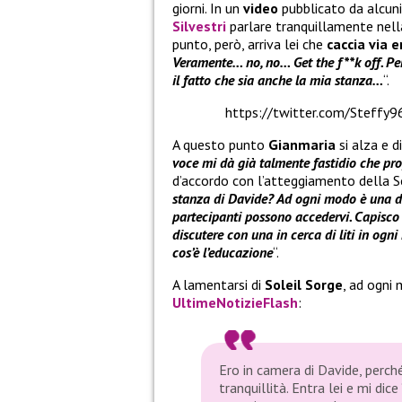
giorni. In un
video
pubblicato da alcuni
Silvestri
parlare tranquillamente nella
punto, però, arriva lei che
caccia via
e
Veramente… no, no… Get the f**k off. Per
il fatto che sia anche la mia stanza…
“.
https://twitter.com/Stef
A questo punto
Gianmaria
si alza e d
voce mi dà già talmente fastidio che pr
d’accordo con l’atteggiamento della Sor
stanza di Davide? Ad ogni modo è una del
partecipanti possono accedervi. Capisco
discutere con una in cerca di liti in og
cos’è l’educazione
“.
A lamentarsi di
Soleil Sorge
, ad ogni
UltimeNotizieFlash
:
Ero in camera di Davide, perché
tranquillità. Entra lei e mi dic