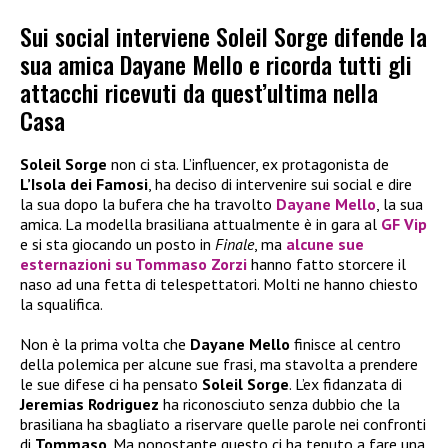
Sui social interviene Soleil Sorge difende la
sua amica Dayane Mello e ricorda tutti gli
attacchi ricevuti da quest’ultima nella
Casa
Soleil Sorge
non ci sta. L’influencer, ex protagonista de
L’Isola dei Famosi
, ha deciso di intervenire sui social e dire
la sua dopo la bufera che ha travolto
Dayane Mello
, la sua
amica. La modella brasiliana attualmente è in gara al
GF Vip
e si sta giocando un posto in
Finale
, ma
alcune sue
esternazioni su
Tommaso Zorzi
hanno fatto storcere il
naso ad una fetta di telespettatori. Molti ne hanno chiesto
la squalifica.
Non è la prima volta che
Dayane Mello
finisce al centro
della polemica per alcune sue frasi, ma stavolta a prendere
le sue difese ci ha pensato
Soleil Sorge
. L’ex fidanzata di
Jeremias Rodriguez
ha riconosciuto senza dubbio che la
brasiliana ha sbagliato a riservare quelle parole nei confronti
di
Tommaso
. Ma nonostante questo ci ha tenuto a fare una