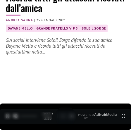
dall’amica
ANDREA SANNA
|
25 GENNAIO 2021
DAYANE MELLO
GRANDE FRATELLO VIP 5
SOLEIL SORGE
Sui social interviene Soleil Sorge difende la sua amica
Dayane Mello e ricorda tutti gli attacchi ricevuti da
quest’ultima nella…
0:27 /
Ad
hub
Media
POWERED
1
/
2
3:35
BY