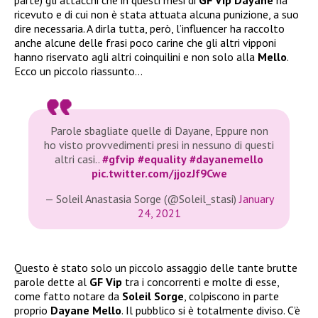
parte) gli attacchi che in questi mesi di
GF Vip Dayane
ha
ricevuto e di cui non è stata attuata alcuna punizione, a suo
dire necessaria. A dirla tutta, però, l’influencer ha raccolto
anche alcune delle frasi poco carine che gli altri vipponi
hanno riservato agli altri coinquilini e non solo alla
Mello
.
Ecco un piccolo riassunto…
Parole sbagliate quelle di Dayane, Eppure non
ho visto provvedimenti presi in nessuno di questi
altri casi..
#gfvip
#equality
#dayanemello
pic.twitter.com/jjozJf9Cwe
— Soleil Anastasia Sorge (@Soleil_stasi)
January
24, 2021
Questo è stato solo un piccolo assaggio delle tante brutte
parole dette al
GF Vip
tra i concorrenti e molte di esse,
come fatto notare da
Soleil Sorge
, colpiscono in parte
proprio
Dayane Mello
. Il pubblico si è totalmente diviso. C’è