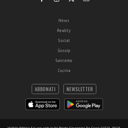
News
Reality
Social
Gossip
Sanremo
Cucina
ABBONATI
NEWSLETTER
Visibilia Editrice S.r.l.
con sede in Via Privata Giovannino De Grassi 12/12A, 20123