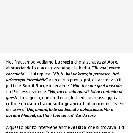
Nel frattempo vediamo
Lucrezia
che si strapazza
Alex
,
abbracciandolo e accarezzandogli la barba: “
Tu vuoi essere
coccolato
“. E lui replica: “
Eh, tu hai un’energia pazzesca. Hai
un’energia incredibile
“. A un certo punto, poi, gli accarezza il
petto e
Soleil Sorge
interviene: “
Non toccare quel muscolo
“.
La Princess risponde: “
No, tocco solo questi. Mi accontento di
questi
“. In seguito, quest’ultima gli chiede un massaggio al
collo e gli
dà un bacio sulla guancia
. L’influencer interviene
di nuovo: “
Dai, amore, te lo sei baciato abbastanza. Vai a
baciare Manuel, su. Hai i tuoi amici? Vai da loro
“.
A questo punto interviene anche
Jessica
, che si trovava lì di