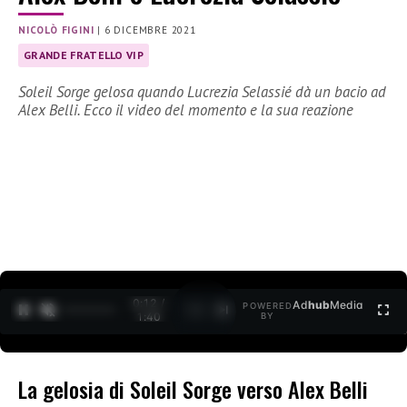
NICOLÒ FIGINI
|
6 DICEMBRE 2021
GRANDE FRATELLO VIP
Soleil Sorge gelosa quando Lucrezia Selassié dà un bacio ad
Alex Belli. Ecco il video del momento e la sua reazione
0:12 /
Ad
hub
Media
POWERED
1
/
2
1:40
BY
La gelosia di Soleil Sorge verso Alex Belli