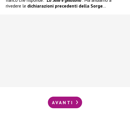
fianco che risponde: “
La
Sole è gelosona
“. Ma andiamo a
rivedere le
dichiarazioni precedenti della Sorge
…
AVANTI