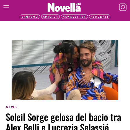
SANREMO
AMICI 24
NEWSLETTER
ABBONATI
NEWS
Soleil Sorge gelosa del bacio tra
Alex Belli e Lucrezia Selassié