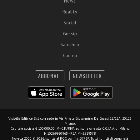
News
Reality
Social
Gossip
Sanremo
Cucina
ABBONATI
NEWSLETTER
Visibilia Editrice S.r.l.
con sede in Via Privata Giovannino De Grassi 12/12A, 20123
Milano.
Capitale sociale € 100.000,00 I.V. - C.F./P.IVA ed iscrizione alla C.C.I.A.A. di Milano
N.10269990965 - REA MI-2519578.
Novella 2000 © 2026. Iscritta al ROC con il n.37767. Tutti i diritti di proprietà