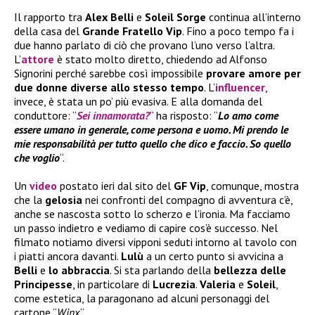
Il rapporto tra
Alex Belli
e
Soleil Sorge
continua all’interno
della casa del
Grande Fratello Vip
. Fino a poco tempo fa i
due hanno parlato di ciò che provano l’uno verso l’altra.
L’
attore
è stato molto diretto, chiedendo ad Alfonso
Signorini perché sarebbe così impossibile
provare amore per
due donne diverse allo stesso tempo
. L’
influencer
,
invece, è stata un po’ più evasiva. E alla domanda del
conduttore: “
Sei innamorata?
” ha risposto: “
Lo amo come
essere umano in generale, come persona e uomo. Mi prendo le
mie responsabilità per tutto quello che dico e faccio. So quello
che voglio
“.
Un
video
postato ieri dal sito del
GF Vip
, comunque, mostra
che la
gelosia
nei confronti del compagno di avventura c’è,
anche se nascosta sotto lo scherzo e l’ironia. Ma facciamo
un passo indietro e vediamo di capire cos’è successo. Nel
filmato notiamo diversi vipponi seduti intorno al tavolo con
i piatti ancora davanti.
Lulù
a un certo punto si avvicina a
Belli
e
lo abbraccia
. Si sta parlando della
bellezza delle
Principesse
, in particolare di
Lucrezia
.
Valeria
e
Soleil
,
come estetica, la paragonano ad alcuni personaggi del
cartone “
Winx
“.