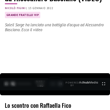
NICOLÒ FIGINI
|
13 GENNAIO 2022
GRANDE FRATELLO VIP
Soleil Sorge ha lanciato una bottiglia d’acqua ad Alessandro
Basciano. Ecco il video
0:12 /
Ad
hub
Media
POWERED
1
/
2
1:40
BY
Lo scontro con Raffaella Fico