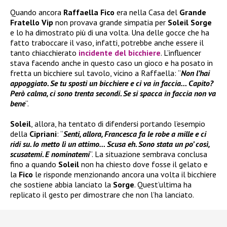
Quando ancora
Raffaella Fico
era nella Casa del
Grande
Fratello Vip
non provava grande simpatia per
Soleil Sorge
e lo ha dimostrato più di una volta. Una delle gocce che ha
fatto traboccare il vaso, infatti, potrebbe anche essere il
tanto chiacchierato
incidente del bicchiere
. L’influencer
stava facendo anche in questo caso un gioco e ha posato in
fretta un bicchiere sul tavolo, vicino a Raffaella: “
Non l’hai
appoggiato. Se tu sposti un bicchiere e ci va in faccia… Capito?
Però calma, ci sono trenta secondi. Se si spacca in faccia non va
bene
“.
Soleil
, allora, ha tentato di difendersi portando l’esempio
della
Cipriani
: “
Senti, allora, Francesca fa le robe a mille e ci
ridi su. Io metto lì un attimo… Scusa eh. Sono stata un po’ così,
scusatemi. E nominatemi
“. La situazione sembrava conclusa
fino a quando
Soleil
non ha chiesto dove fosse il gelato e
la
Fico
le risponde menzionando ancora una volta il bicchiere
che sostiene abbia lanciato la
Sorge
. Quest’ultima ha
replicato il gesto per dimostrare che non l’ha lanciato.