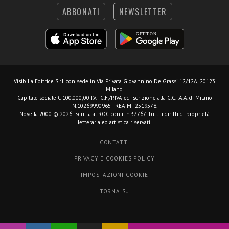
ABBONATI
NEWSLETTER
Visibilia Editrice S.r.l.
con sede in Via Privata Giovannino De Grassi 12/12A, 20123
Milano.
Capitale sociale € 100.000,00 I.V. - C.F./P.IVA ed iscrizione alla C.C.I.A.A. di Milano
N.10269990965 - REA MI-2519578.
Novella 2000 © 2026. Iscritta al ROC con il n.37767. Tutti i diritti di proprietà
letteraria ed artistica riservati.
CONTATTI
PRIVACY E COOKIES POLICY
IMPOSTAZIONI COOKIE
TORNA SU