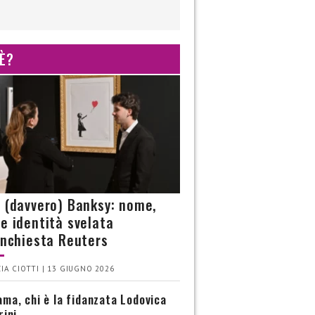
 È?
è (davvero) Banksy: nome,
 e identità svelata
’inchiesta Reuters
IA CIOTTI | 13 GIUGNO 2026
ma, chi è la fidanzata Lodovica
rini