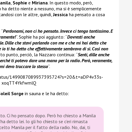
anila
,
Sophie
e
Miriana
. In questo modo, però,
n ha detto niente a nessuno, ma si è semplicemente
tandosi con le altre, quindi,
Jessica
ha pensato a cosa
 “
Perdonami, non ci ho pensato. Invece ci tengo tantissimo. E
eramente!
“. Sophie ha poi aggiunto: “
Dovresti anche
e. Dille che stavi parlando con me e che mi hai detto che
 io ti ho detto che effettivamente sembrava di sì. Così non
esto punto, perciò, la Nazzaro continua: “
Senti, dille anche
perché ti potevo dare una mano per la radio. Però, veramente,
i devo truccare lo stesso
“.
2/status/1499087089937395724?s=20&t=aDP4v33s-
xoqTT4YkfwmlQ
Soleil Sorge
in sauna e le ha detto:
to. Ci ho pensato dopo. Però ho chiesto a Manila
a detto lei. Io gli ho chiesto se c’eri rimasta
elto Manila per il fatto della radio. No, dai, ti