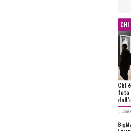
CHI
Chi 
foto
dall
LUCREZ
BigMa
Lazze