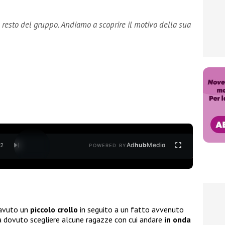
al resto del gruppo. Andiamo a scoprire il motivo della sua
Ad
hub
Media
/
2
POWERED BY
avuto un
piccolo crollo
in seguito a un fatto avvenuto
a dovuto scegliere alcune ragazze con cui andare
in onda