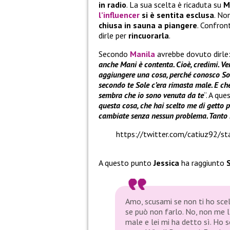
in radio
. La sua scelta è ricaduta su
M
l’influencer
si è sentita esclusa
. No
chiusa in sauna a piangere
. Confron
dirle per
rincuorarla
.
Secondo
Manila
avrebbe dovuto dirle:
anche Mani è contenta. Cioè, credimi. V
aggiungere una cosa, perché conosco Sol
secondo te Sole c’era rimasta male. E che
sembra che io sono venuta da te
“. A qu
questa cosa, che hai scelto me di getto 
cambiate senza nessun problema. Tanto m
https://twitter.com/catiuz9
A questo punto
Jessica
ha raggiunto
Amo, scusami se non ti ho scel
se può non farlo. No, non me l’h
male e lei mi ha detto sì. Ho sc