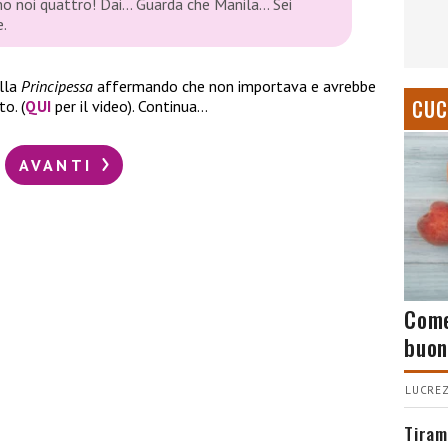
amo noi quattro! Dai… Guarda che Manila… Sei
e.
lla
Principessa
affermando che non importava e avrebbe
CUC
o. (
QUI
per il video). Continua…
AVANTI
Come
buon
LUCREZ
Tiram